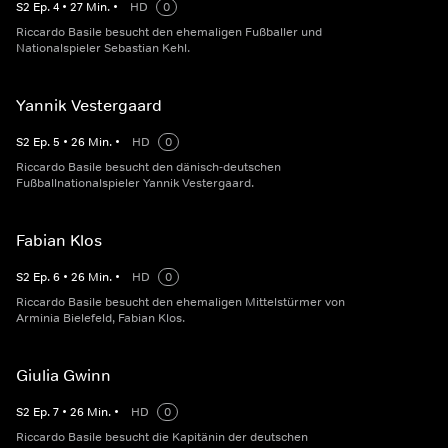
S
2
Ep.
4
•
27
Min.
•
HD
0
Riccardo Basile besucht den ehemaligen Fußballer und
Nationalspieler Sebastian Kehl.
Yannik Vestergaard
S
2
Ep.
5
•
26
Min.
•
HD
0
Riccardo Basile besucht den dänisch-deutschen
Fußballnationalspieler Yannik Vestergaard.
Fabian Klos
S
2
Ep.
6
•
26
Min.
•
HD
0
Riccardo Basile besucht den ehemaligen Mittelstürmer von
Arminia Bielefeld, Fabian Klos.
Giulia Gwinn
S
2
Ep.
7
•
26
Min.
•
HD
0
Riccardo Basile besucht die Kapitänin der deutschen