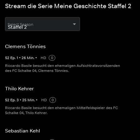
Stream die Serie Meine Geschichte Staffel 2
Select Season
Clemens Tönnies
S
2
Ep.
1
•
26
Min.
•
HD
0
Riccardo Basile besucht den ehemaligen Aufsichtratsvorsitzenden
des FC Schalke 04, Clemens Tönnies.
Thilo Kehrer
S
2
Ep.
3
•
25
Min.
•
HD
0
Riccardo Basile besucht den ehemaligen Mittelfeldspieler des FC
Schalke 04, Thilo Kehrer.
Sebastian Kehl