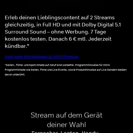
Erleb deinen Lieblingscontent auf 2 Streams
gleichzeitig, in Full HD und mit Dolby Digital 5.1
Surround Sound – ohne Werbung. 7 Tage
kostenlos testen. Danach 6 € mtl. Jederzeit
kündbar.*
Noch mehr Informationen zu WOW Premium
*Serien-, Filme- und Sport-Inhalte auf Abruf sind werbefrei. Programmhinweise für WOW
Programminhalte wie Serien, Filme und Live-Events, sowie Produkthinweise auf Live-Sendern bleiben
davon unberührt.
Stream auf dem Gerät
deiner Wahl
Fernseher, Laptop, Handy -