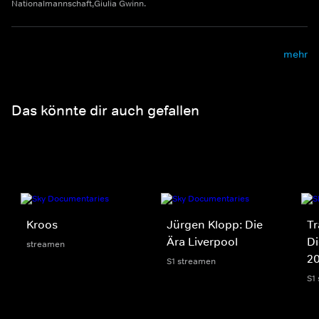
Nationalmannschaft,Giulia Gwinn.
mehr
Das könnte dir auch gefallen
Kroos
Jürgen Klopp: Die
Tr
Ära Liverpool
Di
streamen
2
S1 streamen
S1