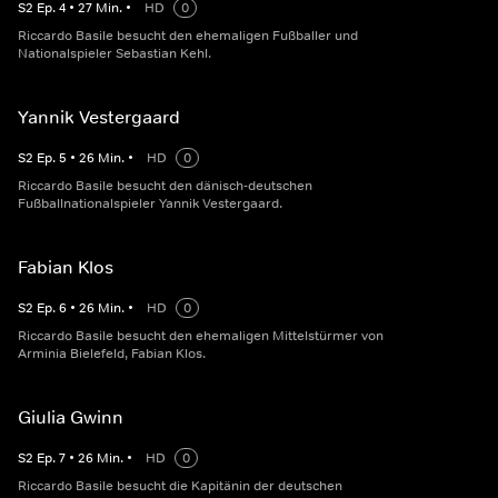
S
2
Ep.
4
•
27
Min.
•
HD
0
Riccardo Basile besucht den ehemaligen Fußballer und
Nationalspieler Sebastian Kehl.
Yannik Vestergaard
S
2
Ep.
5
•
26
Min.
•
HD
0
Riccardo Basile besucht den dänisch-deutschen
Fußballnationalspieler Yannik Vestergaard.
Fabian Klos
S
2
Ep.
6
•
26
Min.
•
HD
0
Riccardo Basile besucht den ehemaligen Mittelstürmer von
Arminia Bielefeld, Fabian Klos.
Giulia Gwinn
S
2
Ep.
7
•
26
Min.
•
HD
0
Riccardo Basile besucht die Kapitänin der deutschen