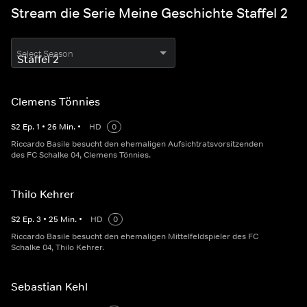
Stream die Serie Meine Geschichte Staffel 2
Select Season
Clemens Tönnies
S
2
Ep.
1
•
26
Min.
•
HD
0
Riccardo Basile besucht den ehemaligen Aufsichtratsvorsitzenden
des FC Schalke 04, Clemens Tönnies.
Thilo Kehrer
S
2
Ep.
3
•
25
Min.
•
HD
0
Riccardo Basile besucht den ehemaligen Mittelfeldspieler des FC
Schalke 04, Thilo Kehrer.
Sebastian Kehl