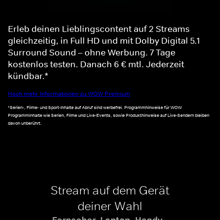
Erleb deinen Lieblingscontent auf 2 Streams
gleichzeitig, in Full HD und mit Dolby Digital 5.1
Surround Sound – ohne Werbung. 7 Tage
kostenlos testen. Danach 6 € mtl. Jederzeit
kündbar.*
Noch mehr Informationen zu WOW Premium
*Serien-, Filme- und Sport-Inhalte auf Abruf sind werbefrei. Programmhinweise für WOW
Programminhalte wie Serien, Filme und Live-Events, sowie Produkthinweise auf Live-Sendern bleiben
davon unberührt.
Stream auf dem Gerät
deiner Wahl
Fernseher, Laptop, Handy -