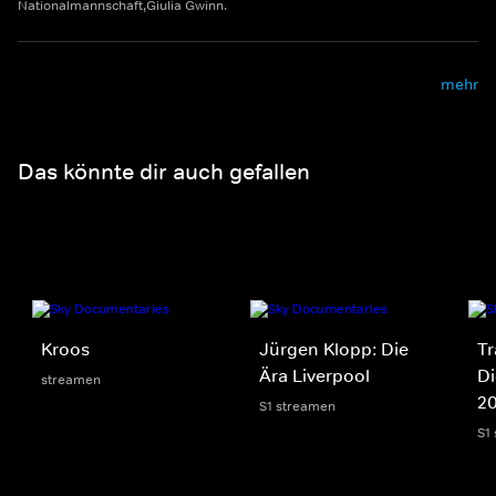
Nationalmannschaft,Giulia Gwinn.
mehr
Das könnte dir auch gefallen
Kroos
Jürgen Klopp: Die
Tr
Ära Liverpool
Di
streamen
2
S1 streamen
S1