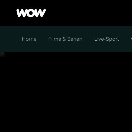
Home
Filme & Serien
Live-Sport