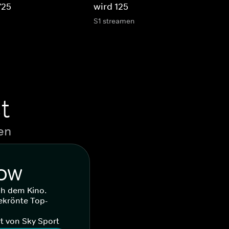
/25
wird 125
S1 streamen
t
en
WOW
ch dem Kino.
ekrönte Top-
t von Sky Sport