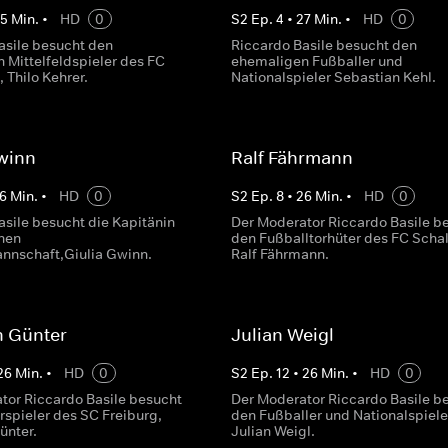
25
Min.
•
HD
0
S
2
Ep.
4
•
27
Min.
•
HD
0
asile besucht den
Riccardo Basile besucht den
 Mittelfeldspieler des FC
ehemaligen Fußballer und
 Thilo Kehrer.
Nationalspieler Sebastian Kehl.
winn
Ralf Fährmann
6
Min.
•
HD
0
S
2
Ep.
8
•
26
Min.
•
HD
0
asile besucht die Kapitänin
Der Moderator Riccardo Basile b
hen
den Fußballtorhüter des FC Schal
nnschaft,Giulia Gwinn.
Ralf Fährmann.
n Günter
Julian Weigl
26
Min.
•
HD
0
S
2
Ep.
12
•
26
Min.
•
HD
0
tor Riccardo Basile besucht
Der Moderator Riccardo Basile b
spieler des SC Freiburg,
den Fußballer und Nationalspiele
ünter.
Julian Weigl.