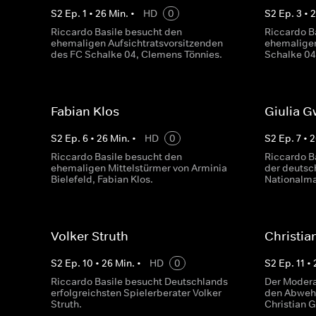
S
2
Ep.
1
•
26
Min.
•
HD
0
S
2
Ep.
3
•
Riccardo Basile besucht den
Riccardo B
ehemaligen Aufsichtratsvorsitzenden
ehemaligen
des FC Schalke 04, Clemens Tönnies.
Schalke 04,
Fabian Klos
Giulia G
S
2
Ep.
6
•
26
Min.
•
HD
0
S
2
Ep.
7
•
2
Riccardo Basile besucht den
Riccardo B
ehemaligen Mittelstürmer von Arminia
der deutsc
Bielefeld, Fabian Klos.
Nationalma
Volker Struth
Christia
S
2
Ep.
10
•
26
Min.
•
HD
0
S
2
Ep.
11
•
Riccardo Basile besucht Deutschlands
Der Modera
erfolgreichsten Spielerberater Volker
den Abwehr
Struth.
Christian G