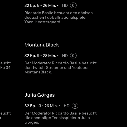
S
2
Ep.
5
•
26
Min.
•
HD
0
Riccardo Basile besucht den dänisch-
deutschen Fußballnationalspieler
Yannik Vestergaard.
MontanaBlack
S
2
Ep.
9
•
28
Min.
•
HD
0
esucht
Der Moderator Riccardo Basile besucht
ke 04,
den Twitch-Streamer und Youtuber
MontanaBlack.
Julia Görges
S
2
Ep.
13
•
26
Min.
•
HD
0
esucht
Der Moderator Riccardo Basile besucht
r
die ehemalige Tennisspielerin Julia
Görges.