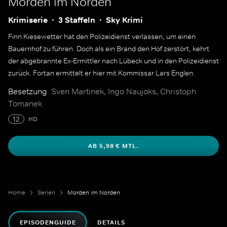
Morden im Norden
Krimiserie
3 Staffeln
Sky Krimi
Finn Kiesewetter hat den Polizeidienst verlassen, um einen
Bauernhof zu führen. Doch als ein Brand den Hof zerstört, kehrt
der abgebrannte Ex-Ermittler nach Lübeck und in den Polizeidienst
zurück. Fortan ermittelt er hier mit Kommissar Lars Englen.
Besetzung
Sven Martinek, Ingo Naujoks, Christoph
Tomanek
12
HD
AB 5,98 € MTL.
Home
Serien
Morden im Norden
EPISODENGUIDE
DETAILS