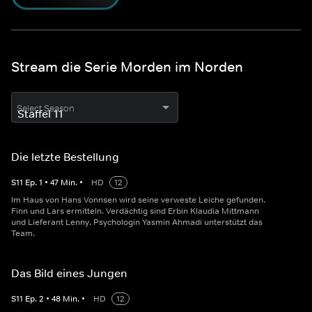
Stream die Serie Morden im Norden
Select Season
Die letzte Bestellung
S
11
Ep.
1
•
47
Min.
•
HD
12
Im Haus von Hans Vonnsen wird seine verweste Leiche gefunden.
Finn und Lars ermitteln. Verdächtig sind Erbin Klaudia Mittmann
und Lieferant Lenny. Psychologin Yasmin Ahmadi unterstützt das
Team.
Das Bild eines Jungen
S
11
Ep.
2
•
48
Min.
•
HD
12