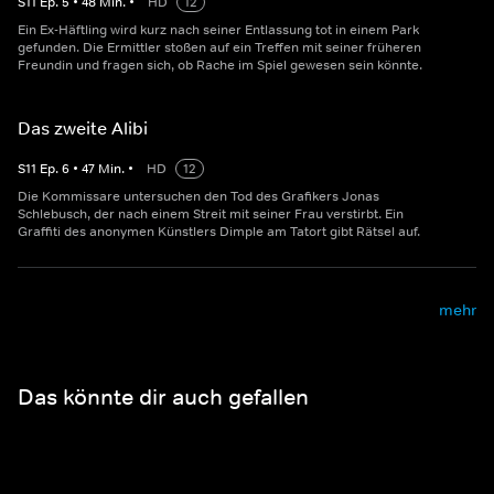
S
11
Ep.
5
•
48
Min.
•
HD
12
Ein Ex-Häftling wird kurz nach seiner Entlassung tot in einem Park
gefunden. Die Ermittler stoßen auf ein Treffen mit seiner früheren
Freundin und fragen sich, ob Rache im Spiel gewesen sein könnte.
Das zweite Alibi
S
11
Ep.
6
•
47
Min.
•
HD
12
Die Kommissare untersuchen den Tod des Grafikers Jonas
Schlebusch, der nach einem Streit mit seiner Frau verstirbt. Ein
Graffiti des anonymen Künstlers Dimple am Tatort gibt Rätsel auf.
mehr
Das könnte dir auch gefallen