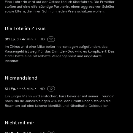
Eine Lehrerin wird auf der Ostsee tödlich überfahren. Die Ermittler
stoßen auf eine eifersüchtige Partnerin, einen aggressiven Schüler
sowie Eltern, die ihren Sohn um jeden Preis schützen wollen.
Die Tote im Zirkus
S
11
Ep.
3
•
47
Min.
•
HD
12
Im Zirkus wird eine Mitarbeiterin erschlagen aufgefunden, das
Kassengeld ist weg. Für das Ermittler-Duo wird es kompliziert: Das
Opfer hatte eine rätselhafte Vergangenheit und ungeklärte
Identität.
Niemandsland
S
11
Ep.
4
•
48
Min.
•
HD
12
Ein junger Mann wird erstochen, kurz bevor er mit seiner Freundin
nach Rio de Janeiro fliegen will. Bei den Ermittlungen stoßen die
Beamten auf eine falsche Identität und rätselhafte Geldquellen.
Nicht mit mir