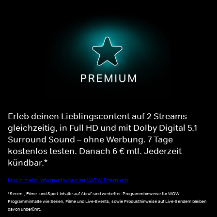
Erleb deinen Lieblingscontent auf 2 Streams
gleichzeitig, in Full HD und mit Dolby Digital 5.1
Surround Sound – ohne Werbung. 7 Tage
kostenlos testen. Danach 6 € mtl. Jederzeit
kündbar.*
Noch mehr Informationen zu WOW Premium
*Serien-, Filme- und Sport-Inhalte auf Abruf sind werbefrei. Programmhinweise für WOW
Programminhalte wie Serien, Filme und Live-Events, sowie Produkthinweise auf Live-Sendern bleiben
davon unberührt.