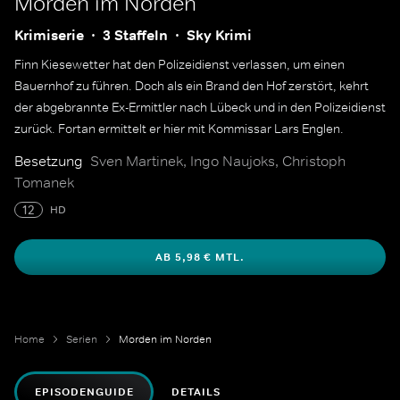
Morden im Norden
Krimiserie
3 Staffeln
Sky Krimi
Finn Kiesewetter hat den Polizeidienst verlassen, um einen
Bauernhof zu führen. Doch als ein Brand den Hof zerstört, kehrt
der abgebrannte Ex-Ermittler nach Lübeck und in den Polizeidienst
zurück. Fortan ermittelt er hier mit Kommissar Lars Englen.
Besetzung
Sven Martinek, Ingo Naujoks, Christoph
Tomanek
12
HD
AB 5,98 € MTL.
Home
Serien
Morden im Norden
EPISODENGUIDE
DETAILS