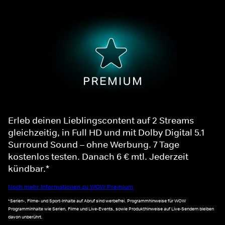
Erleb deinen Lieblingscontent auf 2 Streams
gleichzeitig, in Full HD und mit Dolby Digital 5.1
Surround Sound – ohne Werbung. 7 Tage
kostenlos testen. Danach 6 € mtl. Jederzeit
kündbar.*
Noch mehr Informationen zu WOW Premium
*Serien-, Filme- und Sport-Inhalte auf Abruf sind werbefrei. Programmhinweise für WOW
Programminhalte wie Serien, Filme und Live-Events, sowie Produkthinweise auf Live-Sendern bleiben
davon unberührt.