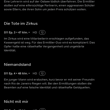
Eine Lehrerin wird auf der Ostsee tödlich überfahren. Die Ermittler
stoßen auf eine eifersüchtige Partnerin, einen aggressiven Schüler
sowie Eltern, die ihren Sohn um jeden Preis schützen wollen.
Die Tote im Zirkus
S
11
Ep.
3
•
47
Min.
•
HD
12
Im Zirkus wird eine Mitarbeiterin erschlagen aufgefunden, das
Kassengeld ist weg. Für das Ermittler-Duo wird es kompliziert: Das
Opfer hatte eine rätselhafte Vergangenheit und ungeklärte
Identität.
Niemandsland
S
11
Ep.
4
•
48
Min.
•
HD
12
Ein junger Mann wird erstochen, kurz bevor er mit seiner Freundin
nach Rio de Janeiro fliegen will. Bei den Ermittlungen stoßen die
Beamten auf eine falsche Identität und rätselhafte Geldquellen.
Nicht mit mir