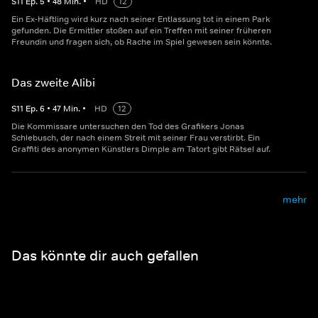
S
11
Ep.
5
•
48
Min.
•
HD
12
Ein Ex-Häftling wird kurz nach seiner Entlassung tot in einem Park
gefunden. Die Ermittler stoßen auf ein Treffen mit seiner früheren
Freundin und fragen sich, ob Rache im Spiel gewesen sein könnte.
Das zweite Alibi
S
11
Ep.
6
•
47
Min.
•
HD
12
Die Kommissare untersuchen den Tod des Grafikers Jonas
Schlebusch, der nach einem Streit mit seiner Frau verstirbt. Ein
Graffiti des anonymen Künstlers Dimple am Tatort gibt Rätsel auf.
mehr
Das könnte dir auch gefallen