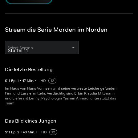
Stream die Serie Morden im Norden
Select Season
Die letzte Bestellung
S
11
Ep.
1
•
47
Min.
•
HD
12
Im Haus von Hans Vonnsen wird seine verweste Leiche gefunden.
Finn und Lars ermitteln. Verdächtig sind Erbin Klaudia Mittmann
und Lieferant Lenny. Psychologin Yasmin Ahmadi unterstützt das
Team.
Das Bild eines Jungen
S
11
Ep.
2
•
48
Min.
•
HD
12