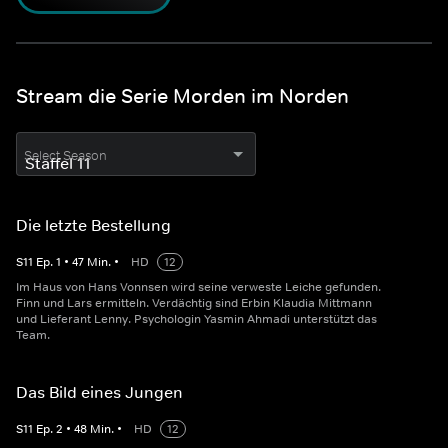
Stream die Serie Morden im Norden
Select Season
Die letzte Bestellung
S
11
Ep.
1
•
47
Min.
•
HD
12
Im Haus von Hans Vonnsen wird seine verweste Leiche gefunden.
Finn und Lars ermitteln. Verdächtig sind Erbin Klaudia Mittmann
und Lieferant Lenny. Psychologin Yasmin Ahmadi unterstützt das
Team.
Das Bild eines Jungen
S
11
Ep.
2
•
48
Min.
•
HD
12