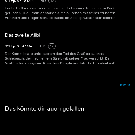
S
11
Ep.
5
•
48
Min.
•
HD
12
Ein Ex-Häftling wird kurz nach seiner Entlassung tot in einem Park
gefunden. Die Ermittler stoßen auf ein Treffen mit seiner früheren
Freundin und fragen sich, ob Rache im Spiel gewesen sein könnte.
Das zweite Alibi
S
11
Ep.
6
•
47
Min.
•
HD
12
Die Kommissare untersuchen den Tod des Grafikers Jonas
Schlebusch, der nach einem Streit mit seiner Frau verstirbt. Ein
Graffiti des anonymen Künstlers Dimple am Tatort gibt Rätsel auf.
mehr
Das könnte dir auch gefallen