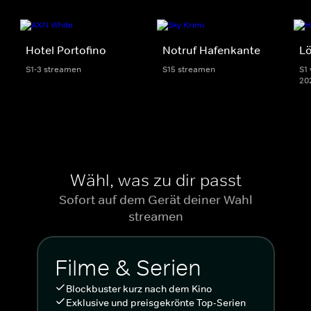
Hotel Portofino
Notruf Hafenkante
L
S1-3 streamen
S15 streamen
S1 
20
Wähl, was zu dir passt
Sofort auf dem Gerät deiner Wahl
streamen
Filme & Serien
Blockbuster kurz nach dem Kino
Exklusive und preisgekrönte Top-Serien