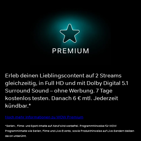
Erleb deinen Lieblingscontent auf 2 Streams
gleichzeitig, in Full HD und mit Dolby Digital 5.1
Surround Sound – ohne Werbung. 7 Tage
kostenlos testen. Danach 6 € mtl. Jederzeit
kündbar.*
Noch mehr Informationen zu WOW Premium
*Serien-, Filme- und Sport-Inhalte auf Abruf sind werbefrei. Programmhinweise für WOW
Programminhalte wie Serien, Filme und Live-Events, sowie Produkthinweise auf Live-Sendern bleiben
davon unberührt.