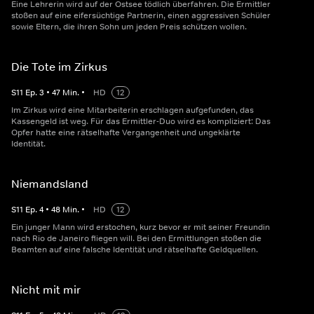
Eine Lehrerin wird auf der Ostsee tödlich überfahren. Die Ermittler
stoßen auf eine eifersüchtige Partnerin, einen aggressiven Schüler
sowie Eltern, die ihren Sohn um jeden Preis schützen wollen.
Die Tote im Zirkus
S
11
Ep.
3
•
47
Min.
•
HD
12
Im Zirkus wird eine Mitarbeiterin erschlagen aufgefunden, das
Kassengeld ist weg. Für das Ermittler-Duo wird es kompliziert: Das
Opfer hatte eine rätselhafte Vergangenheit und ungeklärte
Identität.
Niemandsland
S
11
Ep.
4
•
48
Min.
•
HD
12
Ein junger Mann wird erstochen, kurz bevor er mit seiner Freundin
nach Rio de Janeiro fliegen will. Bei den Ermittlungen stoßen die
Beamten auf eine falsche Identität und rätselhafte Geldquellen.
Nicht mit mir