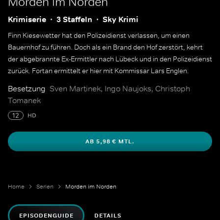
Morden im Norden
Krimiserie
3 Staffeln
Sky Krimi
Finn Kiesewetter hat den Polizeidienst verlassen, um einen
Bauernhof zu führen. Doch als ein Brand den Hof zerstört, kehrt
der abgebrannte Ex-Ermittler nach Lübeck und in den Polizeidienst
zurück. Fortan ermittelt er hier mit Kommissar Lars Englen.
Besetzung
Sven Martinek, Ingo Naujoks, Christoph
Tomanek
12
HD
AB 5,98 € MTL.
Home
Serien
Morden im Norden
EPISODENGUIDE
DETAILS