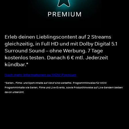
Erleb deinen Lieblingscontent auf 2 Streams
gleichzeitig, in Full HD und mit Dolby Digital 5.1
Surround Sound – ohne Werbung. 7 Tage
kostenlos testen. Danach 6 € mtl. Jederzeit
kündbar.*
Noch mehr Informationen zu WOW Premium
*Serien-, Filme- und Sport-Inhalte auf Abruf sind werbefrei. Programmhinweise für WOW
Programminhalte wie Serien, Filme und Live-Events, sowie Produkthinweise auf Live-Sendern bleiben
davon unberührt.