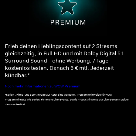
Erleb deinen Lieblingscontent auf 2 Streams
gleichzeitig, in Full HD und mit Dolby Digital 5.1
Surround Sound – ohne Werbung. 7 Tage
kostenlos testen. Danach 6 € mtl. Jederzeit
kündbar.*
Noch mehr Informationen zu WOW Premium
*Serien-, Filme- und Sport-Inhalte auf Abruf sind werbefrei. Programmhinweise für WOW
Programminhalte wie Serien, Filme und Live-Events, sowie Produkthinweise auf Live-Sendern bleiben
davon unberührt.