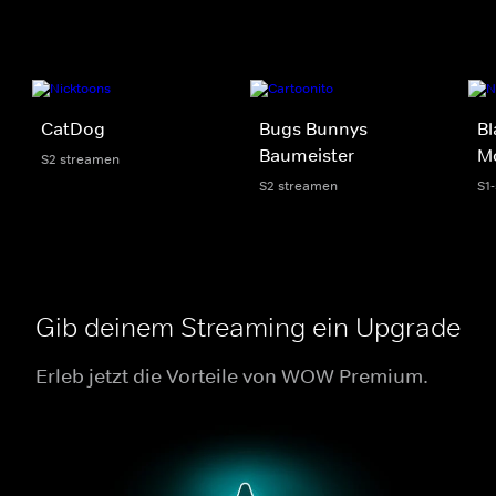
CatDog
Bugs Bunnys
Bl
Baumeister
M
S2 streamen
S2 streamen
S1
Gib deinem Streaming ein Upgrade
Erleb jetzt die Vorteile von WOW Premium.