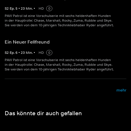
S
2
Ep.
5
•
23
Min.
•
HD
0
PAW Patrol ist eine Vorschulserie mit sechs heldenhaften Hunden
in der Hauptrolle: Chase, Marshall, Rocky, Zuma, Rubble und Skye.
Sie werden von dem 10-jährigen Technikliebhaber Ryder angeführt.
Ein Neuer Fellfreund
S
2
Ep.
6
•
23
Min.
•
HD
0
PAW Patrol ist eine Vorschulserie mit sechs heldenhaften Hunden
in der Hauptrolle: Chase, Marshall, Rocky, Zuma, Rubble und Skye.
Sie werden von dem 10-jährigen Technikliebhaber Ryder angeführt.
mehr
Das könnte dir auch gefallen