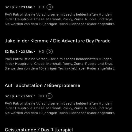
S
2
Ep.
2
•
23
Min.
•
HD
0
PAW Patrol ist eine Vorschulserie mit sechs heldenhaften Hunden
in der Hauptrolle: Chase, Marshall, Rocky, Zuma, Rubble und Skye.
Sie werden von dem 10-jährigen Technikliebhaber Ryder angeführt.
Jake in der Klemme / Die Adventure Bay Parade
S
2
Ep.
3
•
23
Min.
•
HD
0
PAW Patrol ist eine Vorschulserie mit sechs heldenhaften Hunden
in der Hauptrolle: Chase, Marshall, Rocky, Zuma, Rubble und Skye.
Sie werden von dem 10-jährigen Technikliebhaber Ryder angeführt.
Auf Tauchstation / Biberprobleme
S
2
Ep.
4
•
23
Min.
•
HD
0
PAW Patrol ist eine Vorschulserie mit sechs heldenhaften Hunden
in der Hauptrolle: Chase, Marshall, Rocky, Zuma, Rubble und Skye.
Sie werden von dem 10-jährigen Technikliebhaber Ryder angeführt.
Geisterstunde / Das Ritterspiel