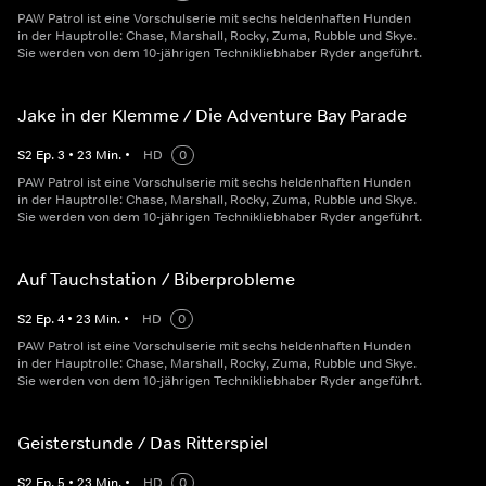
PAW Patrol ist eine Vorschulserie mit sechs heldenhaften Hunden
in der Hauptrolle: Chase, Marshall, Rocky, Zuma, Rubble und Skye.
Sie werden von dem 10-jährigen Technikliebhaber Ryder angeführt.
Jake in der Klemme / Die Adventure Bay Parade
S
2
Ep.
3
•
23
Min.
•
HD
0
PAW Patrol ist eine Vorschulserie mit sechs heldenhaften Hunden
in der Hauptrolle: Chase, Marshall, Rocky, Zuma, Rubble und Skye.
Sie werden von dem 10-jährigen Technikliebhaber Ryder angeführt.
Auf Tauchstation / Biberprobleme
S
2
Ep.
4
•
23
Min.
•
HD
0
PAW Patrol ist eine Vorschulserie mit sechs heldenhaften Hunden
in der Hauptrolle: Chase, Marshall, Rocky, Zuma, Rubble und Skye.
Sie werden von dem 10-jährigen Technikliebhaber Ryder angeführt.
Geisterstunde / Das Ritterspiel
S
2
Ep.
5
•
23
Min.
•
HD
0