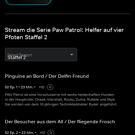
Stream die Serie Paw Patrol: Helfer auf vier
Pfoten Staffel 2
Select Season
Pinguine an Bord / Der Delfin-Freund
S
2
Ep.
1
•
23
Min.
•
HD
0
PAW Patrol ist eine Vorschulserie mit sechs heldenhaften Hunden
in der Hauptrolle: Chase, Marshall, Rocky, Zuma, Rubble und Skye.
Sie werden von dem 10-jährigen Technikliebhaber Ryder angeführt.
Der Besucher aus dem All / Der fliegende Frosch
S
2
Ep.
2
•
23
Min.
•
HD
0