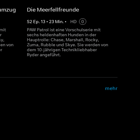
numzug
Die Meerfellfreunde
S
2
Ep.
13
•
23
Min.
•
HD
0
mit
PAW Patrol ist eine Vorschulserie mit
r
sechs heldenhaften Hunden in der
ky,
Hauptrolle: Chase, Marshall, Rocky,
den von
Zuma, Rubble und Skye. Sie werden von
r
dem 10-jährigen Technikliebhaber
Ryder angeführt.
mehr