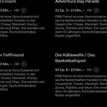
e Frosch
Adventure Bay Parade
23
Min.
•
HD
0
S
2
Ep.
3
•
23
Min.
•
HD
0
ist eine Vorschulserie mit
PAW Patrol ist eine Vorschulserie 
enhaften Hunden in der
sechs heldenhaften Hunden in de
 Chase, Marshall, Rocky,
Hauptrolle: Chase, Marshall, Roc
le und Skye. Sie werden von
Zuma, Rubble und Skye. Sie wer
rigen Technikliebhaber
dem 10-jährigen Technikliebhabe
führt.
Ryder angeführt.
r Fellfreund
Die Kältewelle / Das
Basketballspiel
23
Min.
•
HD
0
S
2
Ep.
8
•
23
Min.
•
HD
0
ist eine Vorschulserie mit
enhaften Hunden in der
PAW Patrol ist eine Vorschulserie 
 Chase, Marshall, Rocky,
sechs heldenhaften Hunden in de
le und Skye. Sie werden von
Hauptrolle: Chase, Marshall, Roc
rigen Technikliebhaber
Zuma, Rubble und Skye. Sie wer
führt.
dem 10-jährigen Technikliebhabe
Ryder angeführt.