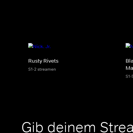
Rusty Rivets
Bl
Ma
S1-2 streamen
S1-
Gib deinem Stre