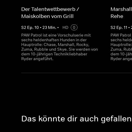
Der Talentwettbewerb /
Marshall 
Maiskolben vom Grill
Rehe
S
2
Ep.
10
•
23
Min.
•
HD
0
S
2
Ep.
11
•
PAW Patrol ist eine Vorschulserie mit
PAW Patrol 
sechs heldenhaften Hunden in der
sechs held
Hauptrolle: Chase, Marshall, Rocky,
Hauptrolle:
Zuma, Rubble und Skye. Sie werden von
Zuma, Rubb
dem 10-jährigen Technikliebhaber
dem 10-jäh
Ryder angeführt.
Ryder ange
Das könnte dir auch gefallen