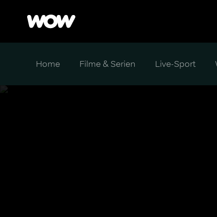
Home
Filme & Serien
Live-Sport