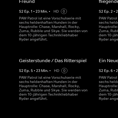
Freund
fliegend
S
2
Ep.
1
•
23
Min.
•
HD
0
S
2
Ep.
2
•
PAW Patrol ist eine Vorschulserie mit
PAW Patrol 
sechs heldenhaften Hunden in der
sechs held
Hauptrolle: Chase, Marshall, Rocky,
Hauptrolle:
Zuma, Rubble und Skye. Sie werden von
Zuma, Rubb
dem 10-jährigen Technikliebhaber
dem 10-jäh
Ryder angeführt.
Ryder ange
Geisterstunde / Das Ritterspiel
Ein Neue
S
2
Ep.
5
•
23
Min.
•
HD
0
S
2
Ep.
6
•
PAW Patrol ist eine Vorschulserie mit
PAW Patrol 
sechs heldenhaften Hunden in der
sechs held
Hauptrolle: Chase, Marshall, Rocky,
Hauptrolle:
Zuma, Rubble und Skye. Sie werden von
Zuma, Rubb
dem 10-jährigen Technikliebhaber
dem 10-jäh
Ryder angeführt.
Ryder ange