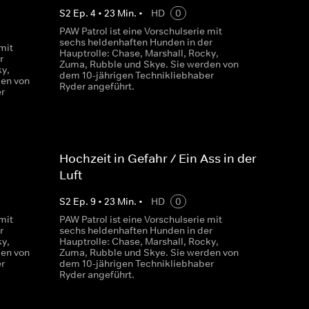
S
2
Ep.
4
•
23
Min.
•
HD
0
PAW Patrol ist eine Vorschulserie mit
sechs heldenhaften Hunden in der
mit
Hauptrolle: Chase, Marshall, Rocky,
r
Zuma, Rubble und Skye. Sie werden von
ky,
dem 10-jährigen Technikliebhaber
den von
Ryder angeführt.
r
Hochzeit in Gefahr / Ein Ass in der
Luft
S
2
Ep.
9
•
23
Min.
•
HD
0
mit
PAW Patrol ist eine Vorschulserie mit
r
sechs heldenhaften Hunden in der
ky,
Hauptrolle: Chase, Marshall, Rocky,
den von
Zuma, Rubble und Skye. Sie werden von
r
dem 10-jährigen Technikliebhaber
Ryder angeführt.