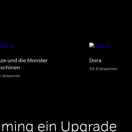
aze und die Monster-
Dora
schinen
S4-8 streamen
5 streamen
aming ein Upgrade