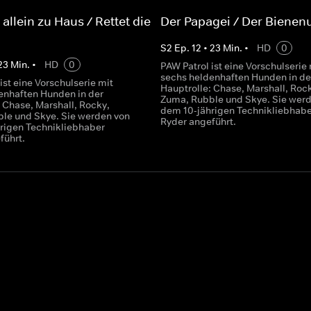
allein zu Haus / Rettet die
Der Papagei / Der Biene
S
2
Ep.
12
•
23
Min.
•
HD
0
23
Min.
•
HD
0
PAW Patrol ist eine Vorschulserie 
sechs heldenhaften Hunden in de
ist eine Vorschulserie mit
Hauptrolle: Chase, Marshall, Roc
enhaften Hunden in der
Zuma, Rubble und Skye. Sie wer
 Chase, Marshall, Rocky,
dem 10-jährigen Technikliebhabe
le und Skye. Sie werden von
Ryder angeführt.
rigen Technikliebhaber
führt.