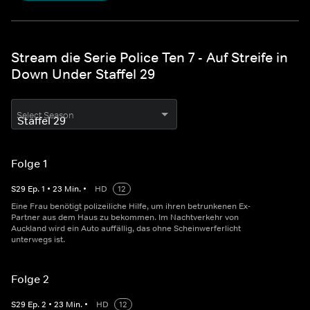
Stream die Serie Police Ten 7 - Auf Streife in
Down Under Staffel 29
Select Season
Folge 1
S
29
Ep.
1
•
23
Min.
•
HD
12
Eine Frau benötigt polizeiliche Hilfe, um ihren betrunkenen Ex-
Partner aus dem Haus zu bekommen. Im Nachtverkehr von
Auckland wird ein Auto auffällig, das ohne Scheinwerferlicht
unterwegs ist.
Folge 2
S
29
Ep.
2
•
23
Min.
•
HD
12