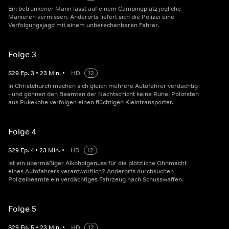
Ein betrunkener Mann lässt auf einem Campingplatz jegliche
Manieren vermissen. Anderorts liefert sich die Polizei eine
Verfolgungsjagd mit einem unberechenbaren Fahrer.
Folge 3
S
29
Ep.
3
•
23
Min.
•
HD
12
In Christchurch machen sich gleich mehrere Autofahrer verdächtig
- und gönnen den Beamten der Nachtschicht keine Ruhe. Polizisten
aus Pukekohe verfolgen einen flüchtigen Kleintransporter.
Folge 4
S
29
Ep.
4
•
23
Min.
•
HD
12
Ist ein übermäßiger Alkoholgenuss für die plötzliche Ohnmacht
eines Autofahrers verantwortlich? Anderorts durchsuchen
Polizeibeamte ein verdächtiges Fahrzeug nach Schusswaffen.
Folge 5
S
29
Ep.
5
•
23
Min.
•
HD
12