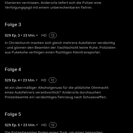
Manieren vermissen. Anderorts liefert sich die Polizei eine
Verfolgungsjagd mit einem unberechenbaren Fahrer.
Folge 3
S
29
Ep.
3
•
23
Min.
•
HD
12
In Christchurch machen sich gleich mehrere Autofahrer verdächtig
- und gönnen den Beamten der Nachtschicht keine Ruhe. Polizisten
aus Pukekohe verfolgen einen flüchtigen Kleintransporter.
Folge 4
S
29
Ep.
4
•
23
Min.
•
HD
12
Ist ein übermäßiger Alkoholgenuss für die plötzliche Ohnmacht
eines Autofahrers verantwortlich? Anderorts durchsuchen
Polizeibeamte ein verdächtiges Fahrzeug nach Schusswaffen.
Folge 5
S
29
Ep.
5
•
23
Min.
•
HD
12
Die Polizeibeamten finden einen Trick, um einen bekannten