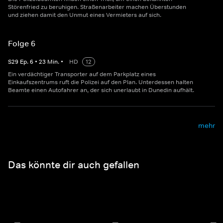
Störenfried zu beruhigen. Straßenarbeiter machen Überstunden
und ziehen damit den Unmut eines Vermieters auf sich.
Folge 6
S
29
Ep.
6
•
23
Min.
•
HD
12
Ein verdächtiger Transporter auf dem Parkplatz eines
Einkaufszentrums ruft die Polizei auf den Plan. Unterdessen halten
Beamte einen Autofahrer an, der sich unerlaubt in Dunedin aufhält.
mehr
Das könnte dir auch gefallen