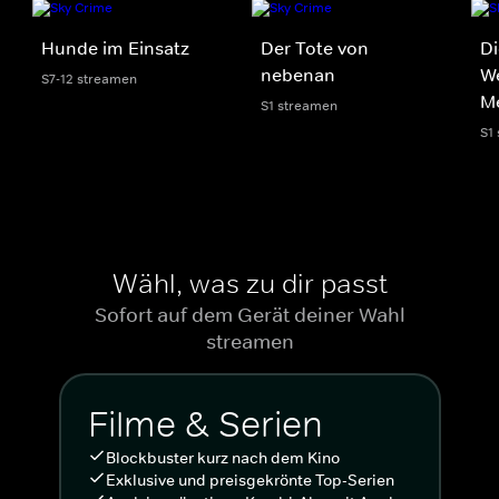
Hunde im Einsatz
Der Tote von
Di
nebenan
We
S7-12 streamen
M
S1 streamen
S1
Wähl, was zu dir passt
Sofort auf dem Gerät deiner Wahl
streamen
Filme & Serien
Blockbuster kurz nach dem Kino
Exklusive und preisgekrönte Top-Serien