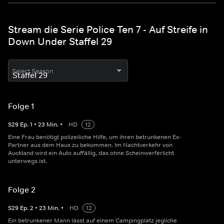
Stream die Serie Police Ten 7 - Auf Streife in
Down Under Staffel 29
Select Season
Folge 1
S
29
Ep.
1
•
23
Min.
•
HD
12
Eine Frau benötigt polizeiliche Hilfe, um ihren betrunkenen Ex-
Partner aus dem Haus zu bekommen. Im Nachtverkehr von
Auckland wird ein Auto auffällig, das ohne Scheinwerferlicht
unterwegs ist.
Folge 2
S
29
Ep.
2
•
23
Min.
•
HD
12
Ein betrunkener Mann lässt auf einem Campingplatz jegliche