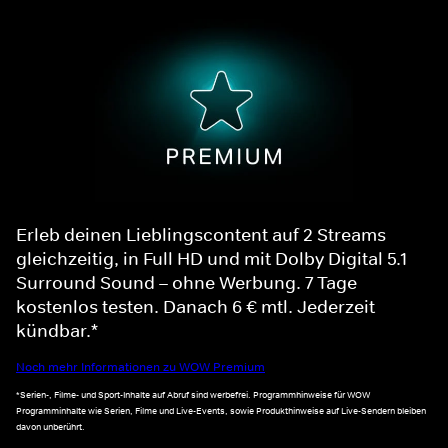
Erleb deinen Lieblingscontent auf 2 Streams
gleichzeitig, in Full HD und mit Dolby Digital 5.1
Surround Sound – ohne Werbung. 7 Tage
kostenlos testen. Danach 6 € mtl. Jederzeit
kündbar.*
Noch mehr Informationen zu WOW Premium
*Serien-, Filme- und Sport-Inhalte auf Abruf sind werbefrei. Programmhinweise für WOW
Programminhalte wie Serien, Filme und Live-Events, sowie Produkthinweise auf Live-Sendern bleiben
davon unberührt.