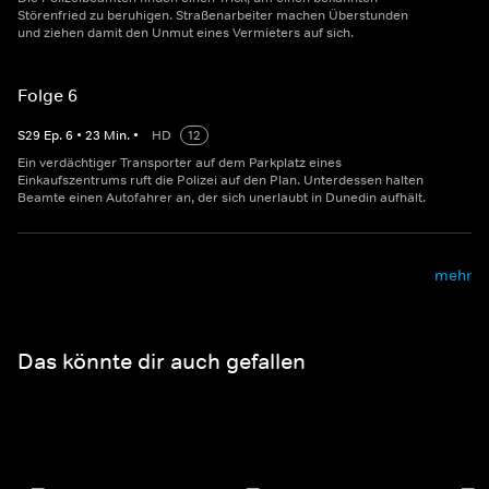
Störenfried zu beruhigen. Straßenarbeiter machen Überstunden
und ziehen damit den Unmut eines Vermieters auf sich.
Folge 6
S
29
Ep.
6
•
23
Min.
•
HD
12
Ein verdächtiger Transporter auf dem Parkplatz eines
Einkaufszentrums ruft die Polizei auf den Plan. Unterdessen halten
Beamte einen Autofahrer an, der sich unerlaubt in Dunedin aufhält.
mehr
Das könnte dir auch gefallen