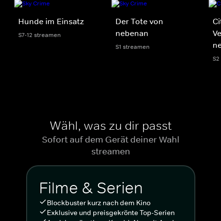
Hunde im Einsatz
Der Tote von
Ci
nebenan
V
S7-12 streamen
n
S1 streamen
S2
Wähl, was zu dir passt
Sofort auf dem Gerät deiner Wahl
streamen
Filme & Serien
Blockbuster kurz nach dem Kino
Exklusive und preisgekrönte Top-Serien