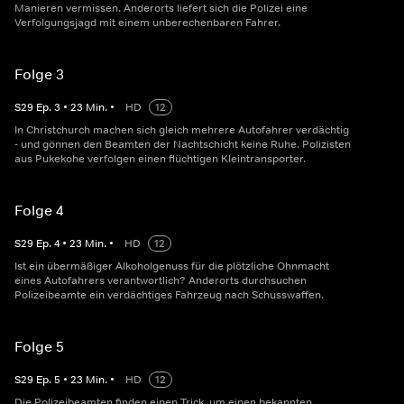
Manieren vermissen. Anderorts liefert sich die Polizei eine
Verfolgungsjagd mit einem unberechenbaren Fahrer.
Folge 3
S
29
Ep.
3
•
23
Min.
•
HD
12
In Christchurch machen sich gleich mehrere Autofahrer verdächtig
- und gönnen den Beamten der Nachtschicht keine Ruhe. Polizisten
aus Pukekohe verfolgen einen flüchtigen Kleintransporter.
Folge 4
S
29
Ep.
4
•
23
Min.
•
HD
12
Ist ein übermäßiger Alkoholgenuss für die plötzliche Ohnmacht
eines Autofahrers verantwortlich? Anderorts durchsuchen
Polizeibeamte ein verdächtiges Fahrzeug nach Schusswaffen.
Folge 5
S
29
Ep.
5
•
23
Min.
•
HD
12
Die Polizeibeamten finden einen Trick, um einen bekannten