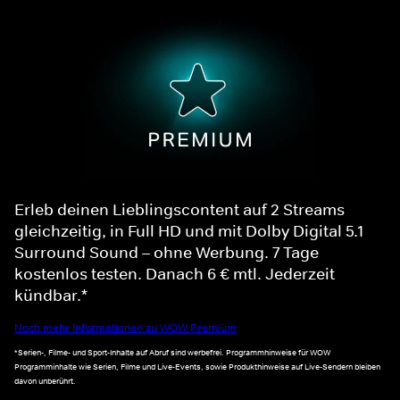
Erleb deinen Lieblingscontent auf 2 Streams
gleichzeitig, in Full HD und mit Dolby Digital 5.1
Surround Sound – ohne Werbung. 7 Tage
kostenlos testen. Danach 6 € mtl. Jederzeit
kündbar.*
Noch mehr Informationen zu WOW Premium
*Serien-, Filme- und Sport-Inhalte auf Abruf sind werbefrei. Programmhinweise für WOW
Programminhalte wie Serien, Filme und Live-Events, sowie Produkthinweise auf Live-Sendern bleiben
davon unberührt.