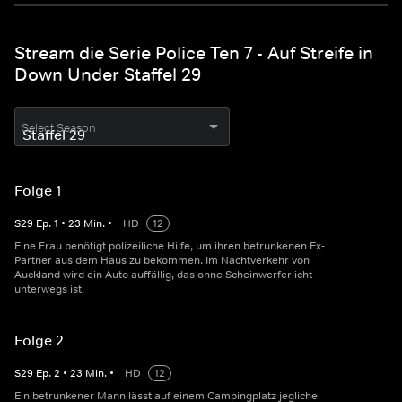
Stream die Serie Police Ten 7 - Auf Streife in
Down Under Staffel 29
Select Season
Folge 1
S
29
Ep.
1
•
23
Min.
•
HD
12
Eine Frau benötigt polizeiliche Hilfe, um ihren betrunkenen Ex-
Partner aus dem Haus zu bekommen. Im Nachtverkehr von
Auckland wird ein Auto auffällig, das ohne Scheinwerferlicht
unterwegs ist.
Folge 2
S
29
Ep.
2
•
23
Min.
•
HD
12
Ein betrunkener Mann lässt auf einem Campingplatz jegliche