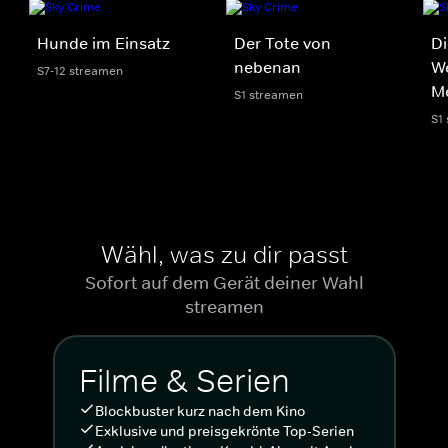
Hunde im Einsatz
Der Tote von
Di
nebenan
We
S7-12 streamen
M
S1 streamen
S1
Wähl, was zu dir passt
Sofort auf dem Gerät deiner Wahl
streamen
Filme & Serien
Blockbuster kurz nach dem Kino
Exklusive und preisgekrönte Top-Serien