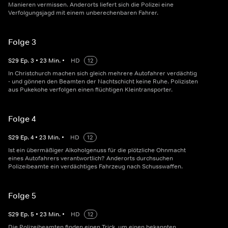
Manieren vermissen. Anderorts liefert sich die Polizei eine
Verfolgungsjagd mit einem unberechenbaren Fahrer.
Folge 3
S
29
Ep.
3
•
23
Min.
•
HD
12
In Christchurch machen sich gleich mehrere Autofahrer verdächtig
- und gönnen den Beamten der Nachtschicht keine Ruhe. Polizisten
aus Pukekohe verfolgen einen flüchtigen Kleintransporter.
Folge 4
S
29
Ep.
4
•
23
Min.
•
HD
12
Ist ein übermäßiger Alkoholgenuss für die plötzliche Ohnmacht
eines Autofahrers verantwortlich? Anderorts durchsuchen
Polizeibeamte ein verdächtiges Fahrzeug nach Schusswaffen.
Folge 5
S
29
Ep.
5
•
23
Min.
•
HD
12
Die Polizeibeamten finden einen Trick, um einen bekannten