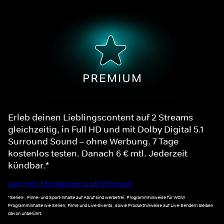
Erleb deinen Lieblingscontent auf 2 Streams
gleichzeitig, in Full HD und mit Dolby Digital 5.1
Surround Sound – ohne Werbung. 7 Tage
kostenlos testen. Danach 6 € mtl. Jederzeit
kündbar.*
Noch mehr Informationen zu WOW Premium
*Serien-, Filme- und Sport-Inhalte auf Abruf sind werbefrei. Programmhinweise für WOW
Programminhalte wie Serien, Filme und Live-Events, sowie Produkthinweise auf Live-Sendern bleiben
davon unberührt.