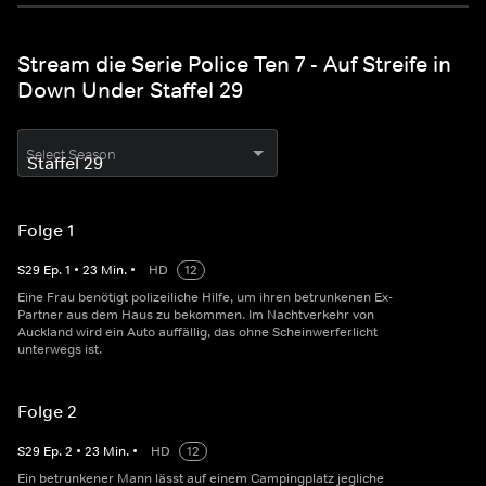
Stream die Serie Police Ten 7 - Auf Streife in
Down Under Staffel 29
Select Season
Folge 1
S
29
Ep.
1
•
23
Min.
•
HD
12
Eine Frau benötigt polizeiliche Hilfe, um ihren betrunkenen Ex-
Partner aus dem Haus zu bekommen. Im Nachtverkehr von
Auckland wird ein Auto auffällig, das ohne Scheinwerferlicht
unterwegs ist.
Folge 2
S
29
Ep.
2
•
23
Min.
•
HD
12
Ein betrunkener Mann lässt auf einem Campingplatz jegliche