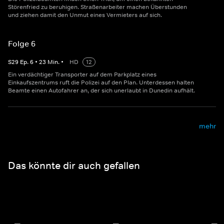
Störenfried zu beruhigen. Straßenarbeiter machen Überstunden
und ziehen damit den Unmut eines Vermieters auf sich.
Folge 6
S
29
Ep.
6
•
23
Min.
•
HD
12
Ein verdächtiger Transporter auf dem Parkplatz eines
Einkaufszentrums ruft die Polizei auf den Plan. Unterdessen halten
Beamte einen Autofahrer an, der sich unerlaubt in Dunedin aufhält.
mehr
Das könnte dir auch gefallen