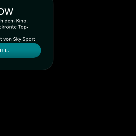
WOW
ch dem Kino.
ekrönte Top-
t von Sky Sport
MTL.