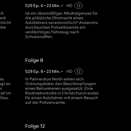
S
29
Ep.
4
•
23
Min.
•
HD
12
ch
Ist ein übermäßiger Alkoholgenuss für
und
die plötzliche Ohnmacht eines
chicht
Autofahrers verantwortlich? Anderorts
ohe
durchsuchen Polizeibeamte ein
verdächtiges Fahrzeug nach
Schusswaffen.
Folge 8
S
29
Ep.
8
•
23
Min.
•
HD
12
nes
In Palmerston North sehen sich
ngt es
Ordnungshüter den Beschimpfungen
r
eines Betrunkenen ausgesetzt. Eine
all im
Routinekontrolle in Christchurch endet
Stau.
für einen Autofahrer mit einem Besuch
auf der Polizeiwache.
Folge 12