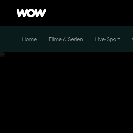
Home
Filme & Serien
Live-Sport