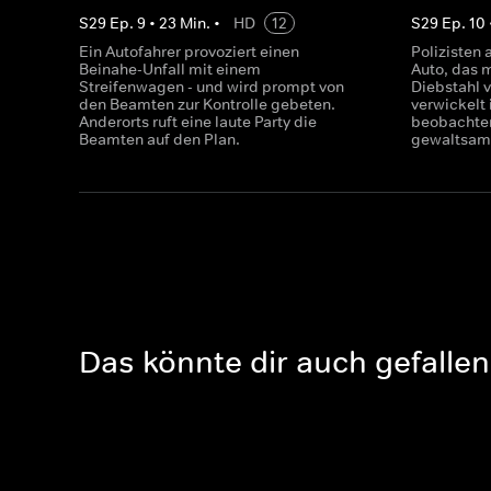
S
29
Ep.
9
•
23
Min.
•
HD
12
S
29
Ep.
10
Ein Autofahrer provoziert einen
Polizisten 
Beinahe-Unfall mit einem
Auto, das 
Streifenwagen - und wird prompt von
Diebstahl 
den Beamten zur Kontrolle gebeten.
verwickelt 
Anderorts ruft eine laute Party die
beobachten
Beamten auf den Plan.
gewaltsam
Das könnte dir auch gefallen