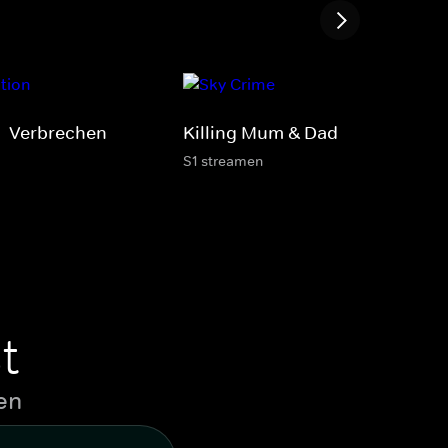
 - Verbrechen
Killing Mum & Dad
S1 streamen
t
en