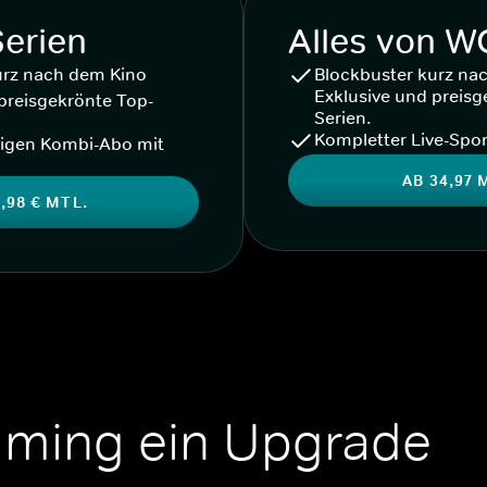
Serien
Alles von 
urz nach dem Kino
Blockbuster kurz na
Exklusive und preisg
preisgekrönte Top-
Serien.
Kompletter Live-Spor
igen Kombi-Abo mit
AB 34,97 
,98 € MTL.
aming ein Upgrade