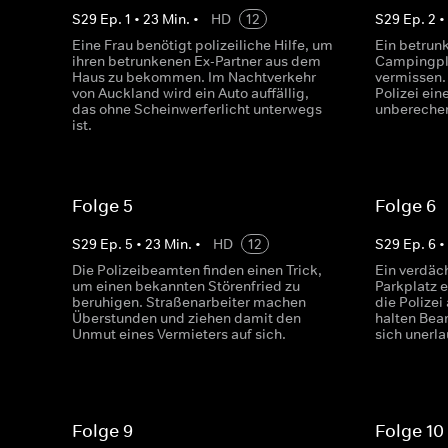
S
29
Ep.
1
•
23
Min.
•
HD
12
S
29
Ep.
2
Eine Frau benötigt polizeiliche Hilfe, um
Ein betrun
ihren betrunkenen Ex-Partner aus dem
Campingpla
Haus zu bekommen. Im Nachtverkehr
vermissen. 
von Auckland wird ein Auto auffällig,
Polizei ei
das ohne Scheinwerferlicht unterwegs
unberechen
ist.
Folge 5
Folge 6
S
29
Ep.
5
•
23
Min.
•
HD
12
S
29
Ep.
6
Die Polizeibeamten finden einen Trick,
Ein verdäc
um einen bekannten Störenfried zu
Parkplatz 
beruhigen. Straßenarbeiter machen
die Polizei
Überstunden und ziehen damit den
halten Bea
Unmut eines Vermieters auf sich.
sich unerla
Folge 9
Folge 10