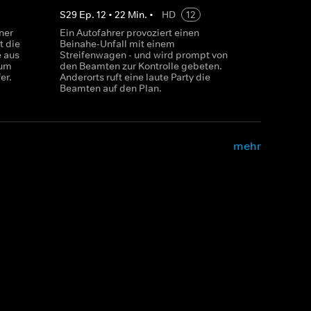
S
29
Ep.
12
•
22
Min.
•
HD
12
ner
Ein Autofahrer provoziert einen
t die
Beinahe-Unfall mit einem
e aus
Streifenwagen - und wird prompt von
 um
den Beamten zur Kontrolle gebeten.
er.
Anderorts ruft eine laute Party die
Beamten auf den Plan.
mehr