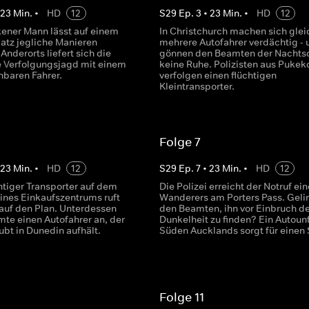
•
23
Min.
•
HD
12
S
29
Ep.
3
•
23
Min.
•
HD
12
kener Mann lässt auf einem
In Christchurch machen sich glei
tz jegliche Manieren
mehrere Autofahrer verdächtig - 
Anderorts liefert sich die
gönnen den Beamten der Nachts
ne Verfolgungsjagd mit einem
keine Ruhe. Polizisten aus Pukek
baren Fahrer.
verfolgen einen flüchtigen
Kleintransporter.
Folge 7
•
23
Min.
•
HD
12
S
29
Ep.
7
•
23
Min.
•
HD
12
htiger Transporter auf dem
Die Polizei erreicht der Notruf ei
eines Einkaufszentrums ruft
Wanderers am Porters Pass. Geli
 auf den Plan. Unterdessen
den Beamten, ihn vor Einbruch de
mte einen Autofahrer an, der
Dunkelheit zu finden? Ein Autounf
ubt in Dunedin aufhält.
Süden Aucklands sorgt für einen 
Folge 11