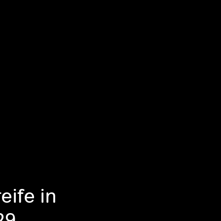
eife in
29