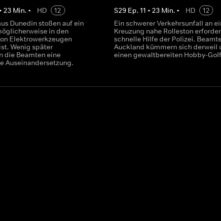
•
23
Min.
•
HD
12
S
29
Ep.
11
•
23
Min.
•
HD
12
aus Dunedin stoßen auf ein
Ein schwerer Verkehrsunfall an ei
möglicherweise in den
Kreuzung nahe Rolleston erforder
von Elektrowerkzeugen
schnelle Hilfe der Polizei. Beamt
ist. Wenig später
Auckland kümmern sich derweil
 die Beamten eine
einen gewaltbereiten Hobby-Golf
e Auseinandersetzung.