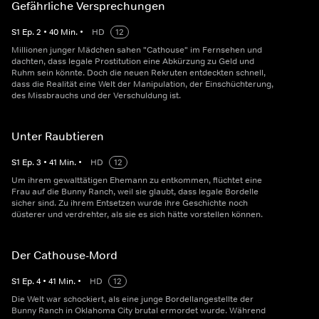
Gefährliche Versprechungen
S
1
Ep.
2
•
40
Min.
•
HD
12
Millionen junger Mädchen sahen "Cathouse" im Fernsehen und
dachten, dass legale Prostitution eine Abkürzung zu Geld und
Ruhm sein könnte. Doch die neuen Rekruten entdeckten schnell,
dass die Realität eine Welt der Manipulation, der Einschüchterung,
des Missbrauchs und der Verschuldung ist.
Unter Raubtieren
S
1
Ep.
3
•
41
Min.
•
HD
12
Um ihrem gewalttätigen Ehemann zu entkommen, flüchtet eine
Frau auf die Bunny Ranch, weil sie glaubt, dass legale Bordelle
sicher sind. Zu ihrem Entsetzen wurde ihre Geschichte noch
düsterer und verdrehter, als sie es sich hätte vorstellen können.
Der Cathouse-Mord
S
1
Ep.
4
•
41
Min.
•
HD
12
Die Welt war schockiert, als eine junge Bordellangestellte der
Bunny Ranch in Oklahoma City brutal ermordet wurde. Während