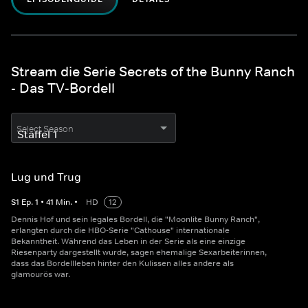
Stream die Serie Secrets of the Bunny Ranch
- Das TV-Bordell
Select Season
Lug und Trug
S
1
Ep.
1
•
41
Min.
•
HD
12
Dennis Hof und sein legales Bordell, die "Moonlite Bunny Ranch",
erlangten durch die HBO-Serie "Cathouse" internationale
Bekanntheit. Während das Leben in der Serie als eine einzige
Riesenparty dargestellt wurde, sagen ehemalige Sexarbeiterinnen,
dass das Bordellleben hinter den Kulissen alles andere als
glamourös war.