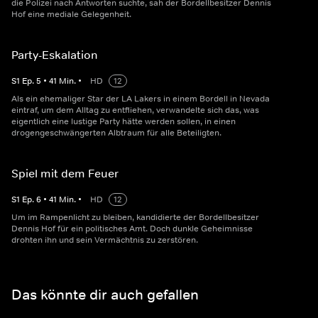
die Polizei nach Antworten suchte, sah der Bordellbesitzer Dennis
Hof eine mediale Gelegenheit.
Party-Eskalation
S
1
Ep.
5
•
41
Min.
•
HD
12
Als ein ehemaliger Star der LA Lakers in einem Bordell in Nevada
eintraf, um dem Alltag zu entfliehen, verwandelte sich das, was
eigentlich eine lustige Party hätte werden sollen, in einen
drogengeschwängerten Albtraum für alle Beteiligten.
Spiel mit dem Feuer
S
1
Ep.
6
•
41
Min.
•
HD
12
Um im Rampenlicht zu bleiben, kandidierte der Bordellbesitzer
Dennis Hof für ein politisches Amt. Doch dunkle Geheimnisse
drohten ihn und sein Vermächtnis zu zerstören.
Das könnte dir auch gefallen