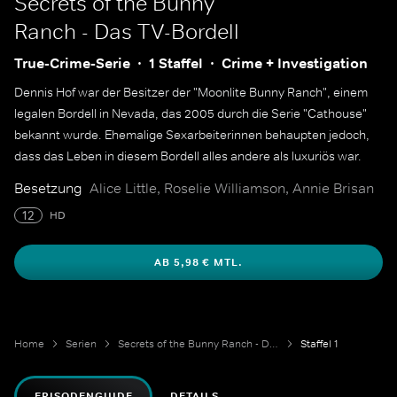
Secrets of the Bunny
Ranch - Das TV-Bordell
True-Crime-Serie
1 Staffel
Crime + Investigation
Dennis Hof war der Besitzer der "Moonlite Bunny Ranch", einem
legalen Bordell in Nevada, das 2005 durch die Serie "Cathouse"
bekannt wurde. Ehemalige Sexarbeiterinnen behaupten jedoch,
dass das Leben in diesem Bordell alles andere als luxuriös war.
Besetzung
Alice Little, Roselie Williamson, Annie Brisan
12
HD
AB 5,98 € MTL.
Home
Serien
Secrets of the Bunny Ranch - Das TV-Bordell
Staffel 1
EPISODENGUIDE
DETAILS