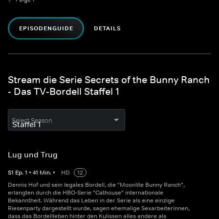
EPISODENGUIDE
DETAILS
Stream die Serie Secrets of the Bunny Ranch
- Das TV-Bordell Staffel 1
Select Season
Lug und Trug
S
1
Ep.
1
•
41
Min.
•
HD
12
Dennis Hof und sein legales Bordell, die "Moonlite Bunny Ranch",
erlangten durch die HBO-Serie "Cathouse" internationale
Bekanntheit. Während das Leben in der Serie als eine einzige
Riesenparty dargestellt wurde, sagen ehemalige Sexarbeiterinnen,
dass das Bordellleben hinter den Kulissen alles andere als