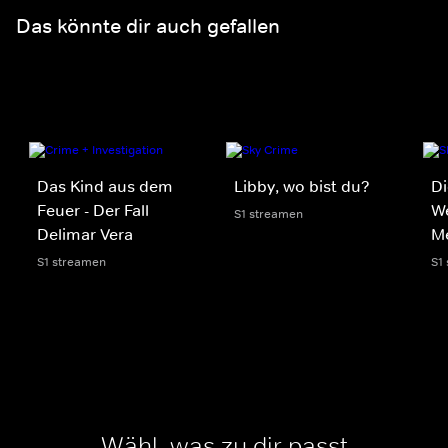
Das könnte dir auch gefallen
Das Kind aus dem
Libby, wo bist du?
Di
Feuer - Der Fall
We
S1 streamen
Delimar Vera
M
S1 streamen
S1
Wähl, was zu dir passt