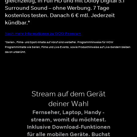
gleichzeitig, in Full HD und mit Dolby Digital 5.1
Surround Sound – ohne Werbung. 7 Tage
kostenlos testen. Danach 6 € mtl. Jederzeit
kündbar.*
Noch mehr Informationen zu WOW Premium
*Serien-, Filme- und Sport-Inhalte auf Abruf sind werbefrei. Programmhinweise für WOW
Programminhalte wie Serien, Filme und Live-Events, sowie Produkthinweise auf Live-Sendern bleiben
davon unberührt.
Stream auf dem Gerät
deiner Wahl
Fernseher, Laptop, Handy -
stream, womit du möchtest.
Inklusive Download-Funktionen
für alle mobilen Geräte. Buchst