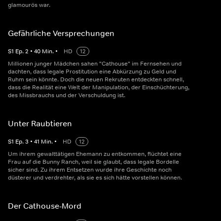
glamourös war.
Gefährliche Versprechungen
S
1
Ep.
2
•
40
Min.
•
HD
12
Millionen junger Mädchen sahen "Cathouse" im Fernsehen und
dachten, dass legale Prostitution eine Abkürzung zu Geld und
Ruhm sein könnte. Doch die neuen Rekruten entdeckten schnell,
dass die Realität eine Welt der Manipulation, der Einschüchterung,
des Missbrauchs und der Verschuldung ist.
Unter Raubtieren
S
1
Ep.
3
•
41
Min.
•
HD
12
Um ihrem gewalttätigen Ehemann zu entkommen, flüchtet eine
Frau auf die Bunny Ranch, weil sie glaubt, dass legale Bordelle
sicher sind. Zu ihrem Entsetzen wurde ihre Geschichte noch
düsterer und verdrehter, als sie es sich hätte vorstellen können.
Der Cathouse-Mord