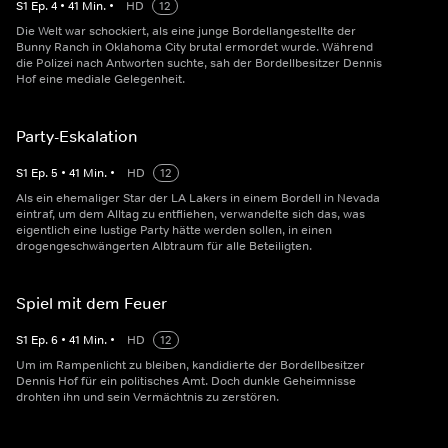
S
1
Ep.
4
•
41
Min.
•
HD
12
Die Welt war schockiert, als eine junge Bordellangestellte der
Bunny Ranch in Oklahoma City brutal ermordet wurde. Während
die Polizei nach Antworten suchte, sah der Bordellbesitzer Dennis
Hof eine mediale Gelegenheit.
Party-Eskalation
S
1
Ep.
5
•
41
Min.
•
HD
12
Als ein ehemaliger Star der LA Lakers in einem Bordell in Nevada
eintraf, um dem Alltag zu entfliehen, verwandelte sich das, was
eigentlich eine lustige Party hätte werden sollen, in einen
drogengeschwängerten Albtraum für alle Beteiligten.
Spiel mit dem Feuer
S
1
Ep.
6
•
41
Min.
•
HD
12
Um im Rampenlicht zu bleiben, kandidierte der Bordellbesitzer
Dennis Hof für ein politisches Amt. Doch dunkle Geheimnisse
drohten ihn und sein Vermächtnis zu zerstören.