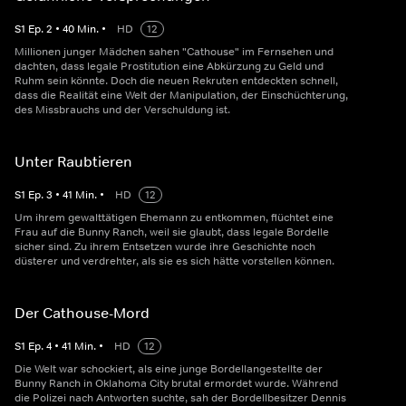
S
1
Ep.
2
•
40
Min.
•
HD
12
Millionen junger Mädchen sahen "Cathouse" im Fernsehen und
dachten, dass legale Prostitution eine Abkürzung zu Geld und
Ruhm sein könnte. Doch die neuen Rekruten entdeckten schnell,
dass die Realität eine Welt der Manipulation, der Einschüchterung,
des Missbrauchs und der Verschuldung ist.
Unter Raubtieren
S
1
Ep.
3
•
41
Min.
•
HD
12
Um ihrem gewalttätigen Ehemann zu entkommen, flüchtet eine
Frau auf die Bunny Ranch, weil sie glaubt, dass legale Bordelle
sicher sind. Zu ihrem Entsetzen wurde ihre Geschichte noch
düsterer und verdrehter, als sie es sich hätte vorstellen können.
Der Cathouse-Mord
S
1
Ep.
4
•
41
Min.
•
HD
12
Die Welt war schockiert, als eine junge Bordellangestellte der
Bunny Ranch in Oklahoma City brutal ermordet wurde. Während
die Polizei nach Antworten suchte, sah der Bordellbesitzer Dennis