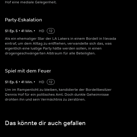
Hof eine mediale Gelegenheit.
Party-Eskalation
S
1
Ep.
5
•
41
Min.
•
HD
12
Als ein ehemaliger Star der LA Lakers in einem Bordell in Nevada
eintraf, um dem Alltag zu entfliehen, verwandelte sich das, was
eigentlich eine lustige Party hätte werden sollen, in einen
drogengeschwängerten Albtraum für alle Beteiligten.
Spiel mit dem Feuer
S
1
Ep.
6
•
41
Min.
•
HD
12
Um im Rampenlicht zu bleiben, kandidierte der Bordellbesitzer
Dennis Hof für ein politisches Amt. Doch dunkle Geheimnisse
drohten ihn und sein Vermächtnis zu zerstören.
Das könnte dir auch gefallen