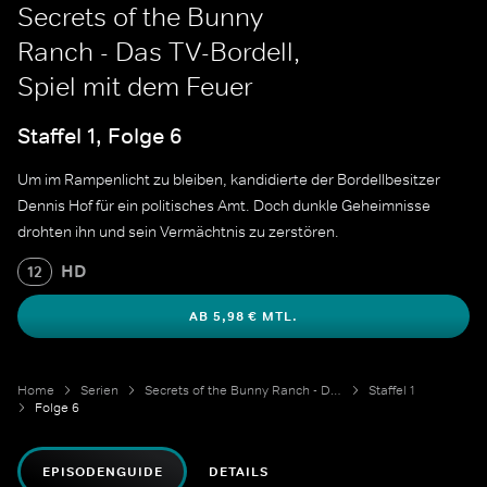
Secrets of the Bunny
Ranch - Das TV-Bordell,
Spiel mit dem Feuer
Staffel 1, Folge 6
Um im Rampenlicht zu bleiben, kandidierte der Bordellbesitzer
Dennis Hof für ein politisches Amt. Doch dunkle Geheimnisse
drohten ihn und sein Vermächtnis zu zerstören.
HD
12
AB 5,98 € MTL.
Home
Serien
Secrets of the Bunny Ranch - Das TV-Bordell
Staffel 1
Folge 6
EPISODENGUIDE
DETAILS