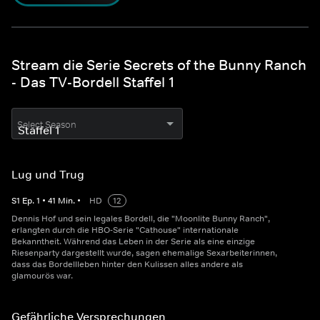
Stream die Serie Secrets of the Bunny Ranch
- Das TV-Bordell Staffel 1
Select Season
Lug und Trug
S
1
Ep.
1
•
41
Min.
•
HD
12
Dennis Hof und sein legales Bordell, die "Moonlite Bunny Ranch",
erlangten durch die HBO-Serie "Cathouse" internationale
Bekanntheit. Während das Leben in der Serie als eine einzige
Riesenparty dargestellt wurde, sagen ehemalige Sexarbeiterinnen,
dass das Bordellleben hinter den Kulissen alles andere als
glamourös war.
Gefährliche Versprechungen