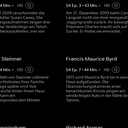
44
Min.
•
HD
12
S
4
Ep.
3
•
43
Min.
•
HD
12
il 2008 verschwindet die
Am 21. Dezember 2009 kehrt Cyn
Mutter Susan Casey. Die
Langrall nicht von ihrer morgend
ngsaufnahmen zeigen drei
Joggingrunde zurück. Ihr besorgt
ne Verdächtige am Tatort.
Ehemann Charles macht sich auf 
 herauszufinden, wer von
Suche: Er findet sie ermordet.
 Steinner
Francis Maurice Byrd
44
Min.
•
HD
12
S
4
Ep.
7
•
44
Min.
•
HD
12
Beth von Steinner während
2011 wird Maurice Byrd tot in sei
chtsfestes ihrer Familie
Haus aufgefunden. Die
age später wird ihre
Überwachungskameras einer
Leiche hinter ihrem Haus
benachbarten Kirche zeigen ein
Kann ein
verdächtiges Auto in der Nähe de
ngsvideo den Mörder
Tatorts.
unningham
Richard Arenas