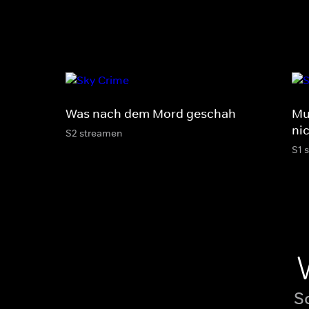
Was nach dem Mord geschah
Mu
ni
S2 streamen
S1 
S