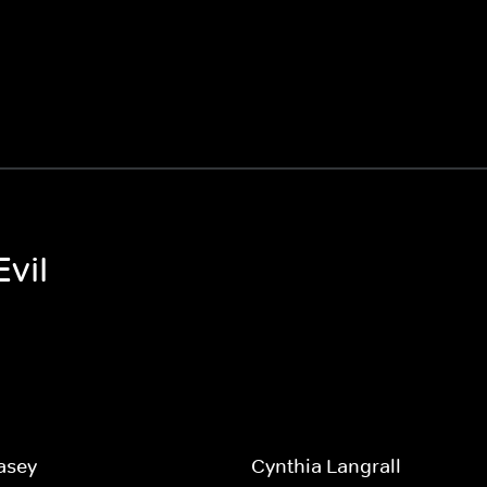
vil
asey
Cynthia Langrall