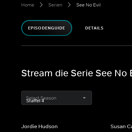
Home
Serien
See No Evil
EPISODENGUIDE
DETAILS
Stream die Serie See No E
Select Season
Jordie Hudson
Susan C