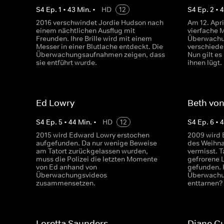
S
4
Ep.
1
•
43
Min.
•
HD
12
S
4
Ep.
2
•
2016 verschwindet Jordie Hudson nach
Am 12. Apr
einem nächtlichen Ausflug mit
vierfache 
Freunden. Ihre Brille wird mit einem
Überwachu
Messer in einer Blutlache entdeckt. Die
verschiede
Überwachungsaufnahmen zeigen, dass
Nun gilt es
sie entführt wurde.
ihnen lügt.
Ed Lowry
Beth von
S
4
Ep.
5
•
44
Min.
•
HD
12
S
4
Ep.
6
•
2015 wird Edward Lowry erstochen
2009 wird 
aufgefunden. Da nur wenige Beweise
des Weihna
am Tatort zurückgelassen wurden,
vermisst. T
muss die Polizei die letzten Momente
gefrorene 
von Ed anhand von
gefunden. 
Überwachungsvideos
Überwachu
zusammensetzen.
enttarnen?
Loretta Saunders
Diane C