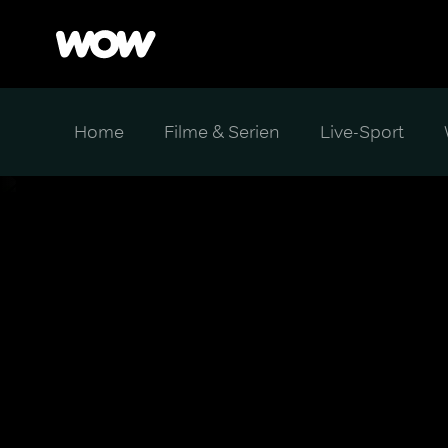
Home
Filme & Serien
Live-Sport