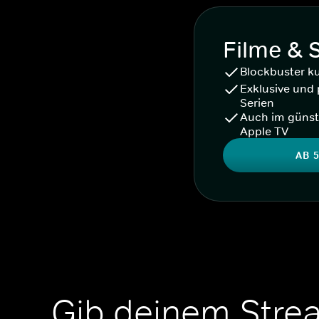
Filme & 
Blockbuster k
Exklusive und 
Serien
Auch im günst
Apple TV
AB 5
Gib deinem Stre