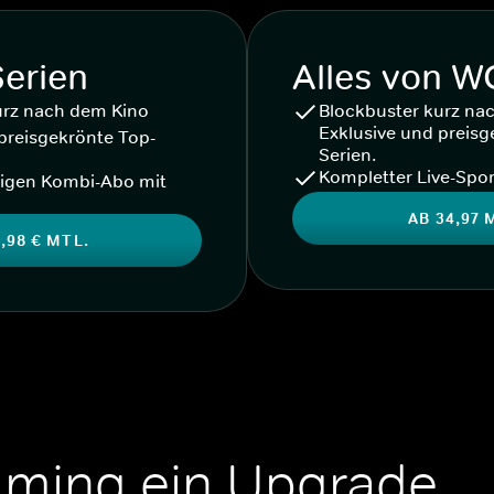
Serien
Alles von 
urz nach dem Kino
Blockbuster kurz na
Exklusive und preisg
preisgekrönte Top-
Serien.
Kompletter Live-Spor
igen Kombi-Abo mit
AB 34,97 
,98 € MTL.
aming ein Upgrade