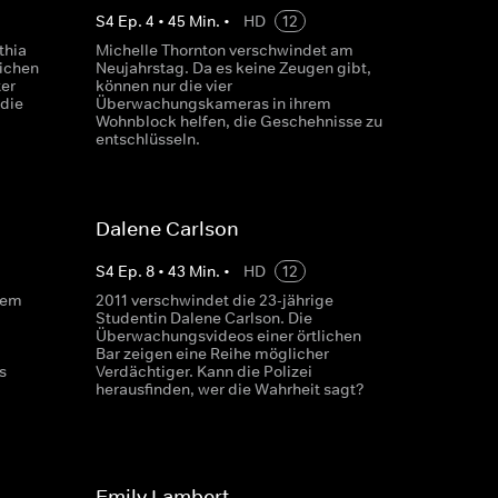
S
4
Ep.
4
•
45
Min.
•
HD
12
thia
Michelle Thornton verschwindet am
lichen
Neujahrstag. Da es keine Zeugen gibt,
er
können nur die vier
die
Überwachungskameras in ihrem
Wohnblock helfen, die Geschehnisse zu
entschlüsseln.
Dalene Carlson
S
4
Ep.
8
•
43
Min.
•
HD
12
nem
2011 verschwindet die 23-jährige
Studentin Dalene Carlson. Die
Überwachungsvideos einer örtlichen
Bar zeigen eine Reihe möglicher
s
Verdächtiger. Kann die Polizei
herausfinden, wer die Wahrheit sagt?
Emily Lambert