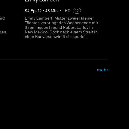
S
4
Ep.
12
•
43
Min.
•
HD
12
ard
Emily Lambert, Mutter zweier kleiner
Töchter, verbringt das Wochenende mit
ihrem neuen Freund Robert Earley in
gen.
New Mexico. Doch nach einem Streit in
einer Bar verschwindt sie spurlos.
mehr