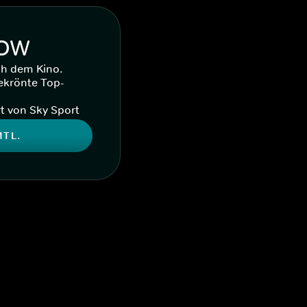
WOW
ch dem Kino.
ekrönte Top-
t von Sky Sport
MTL.