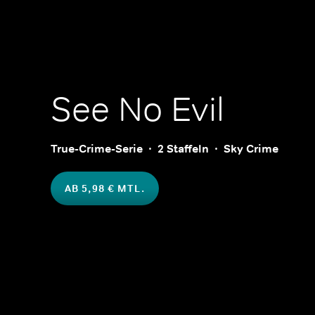
See No Evil
True-Crime-Serie
2 Staffeln
Sky Crime
AB 5,98 € MTL.