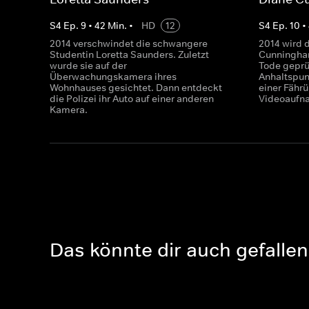
S
4
Ep.
9
•
42
Min.
•
HD
12
S
4
Ep.
10
•
2014 verschwindet die schwangere
2014 wird d
Studentin Loretta Saunders. Zuletzt
Cunningham
wurde sie auf der
Tode geprü
Überwachungskamera ihres
Anhaltspun
Wohnhauses gesichtet. Dann entdeckt
einer Fähr
die Polizei ihr Auto auf einer anderen
Videoaufn
Kamera.
Das könnte dir auch gefallen