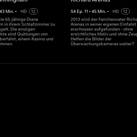
43
Min.
•
HD
12
S
4
Ep.
11
•
45
Min.
•
HD
12
ie 65-jährige Diane
2013 wird der Familienvater Rich
 in ihrem Schlafzimmer zu
Arenas in seiner eigenen Einfahrt
gelt. Die einzigen
erschossen aufgefunden - ohne
kte sind Quittungen von
ersichtliches Motiv und ohne Zeu
überfahrt, einem Kasino und
Helfen die Bilder der
ahmen.
Überwachungskameras weiter?