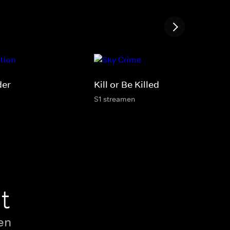
der
Kill or Be Killed
S1 streamen
t
en