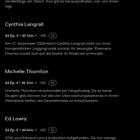
Verdächtige am Tatort. Nun gilt es herauszufinden, wer von ihnen
lügt.
Cynthia Langrall
S
4
Ep.
3
•
43
Min.
•
HD
12
Am 21. Dezember 2009 kehrt Cynthia Langrall nicht von ihrer
morgendlichen Joggingrunde zurück. Ihr besorgter Ehemann
Charles macht sich auf die Suche: Er findet sie ermordet.
Michelle Thornton
S
4
Ep.
4
•
45
Min.
•
HD
12
Michelle Thornton verschwindet am Neujahrstag. Da es keine
Zeugen gibt, können nur die vier Überwachungskameras in ihrem
Wohnblock helfen, die Geschehnisse zu entschlüsseln.
Ed Lowry
S
4
Ep.
5
•
44
Min.
•
HD
12
2015 wird Edward Lowry erstochen aufgefunden. Da nur wenige