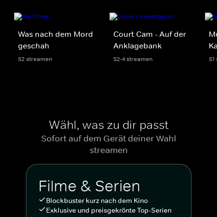
Was nach dem Mord
Court Cam - Auf der
Mu
geschah
Anklagebank
Ka
S2 streamen
S2-4 streamen
S1
Wähl, was zu dir passt
Sofort auf dem Gerät deiner Wahl
streamen
Filme & Serien
Blockbuster kurz nach dem Kino
Exklusive und preisgekrönte Top-Serien