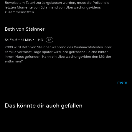
Beweise am Tatort zurückgelassen wurden, muss die Polizei die
letzten Momente von Ed anhand von Überwachungsvideos
zusammensetzen.
Beth von Steinner
S
4
Ep.
6
•
44
Min.
•
HD
12
2009 wird Beth von Steinner während des Weihnachtsfestes ihrer
Familie vermisst. Tage später wird ihre gefrorene Leiche hinter
ihrem Haus gefunden. Kann ein Überwachungsvideo den Mörder
enttarnen?
mehr
Das könnte dir auch gefallen