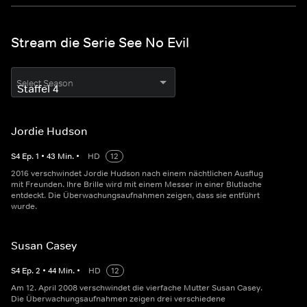
Stream die Serie See No Evil
Select Season
Jordie Hudson
S
4
Ep.
1
•
43
Min.
•
HD
12
2016 verschwindet Jordie Hudson nach einem nächtlichen Ausflug
mit Freunden. Ihre Brille wird mit einem Messer in einer Blutlache
entdeckt. Die Überwachungsaufnahmen zeigen, dass sie entführt
wurde.
Susan Casey
S
4
Ep.
2
•
44
Min.
•
HD
12
Am 12. April 2008 verschwindet die vierfache Mutter Susan Casey.
Die Überwachungsaufnahmen zeigen drei verschiedene