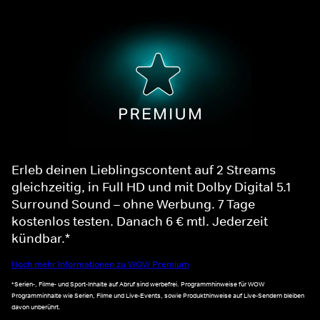
Erleb deinen Lieblingscontent auf 2 Streams
gleichzeitig, in Full HD und mit Dolby Digital 5.1
Surround Sound – ohne Werbung. 7 Tage
kostenlos testen. Danach 6 € mtl. Jederzeit
kündbar.*
Noch mehr Informationen zu WOW Premium
*Serien-, Filme- und Sport-Inhalte auf Abruf sind werbefrei. Programmhinweise für WOW
Programminhalte wie Serien, Filme und Live-Events, sowie Produkthinweise auf Live-Sendern bleiben
davon unberührt.