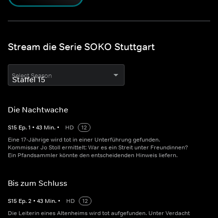
Stream die Serie SOKO Stuttgart
Select Season
Die Nachtwache
S
15
Ep.
1
•
43
Min.
•
HD
12
Eine 17-Jährige wird tot in einer Unterführung gefunden.
Kommissar Jo Stoll ermittelt: War es ein Streit unter Freundinnen?
Ein Pfandsammler könnte den entscheidenden Hinweis liefern.
Bis zum Schluss
S
15
Ep.
2
•
43
Min.
•
HD
12
Die Leiterin eines Altenheims wird tot aufgefunden. Unter Verdacht