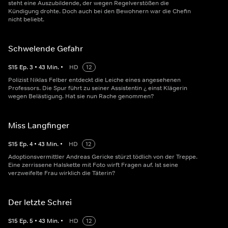
steht eine Auszubildende, der wegen Regelverstößen die
Kündigung drohte. Doch auch bei den Bewohnern war die Chefin
nicht beliebt.
Schwelende Gefahr
S
15
Ep.
3
•
43
Min.
•
HD
12
Polizist Niklas Felber entdeckt die Leiche eines angesehenen
Professors. Die Spur führt zu seiner Assistentin ¿ einst Klägerin
wegen Belästigung. Hat sie nun Rache genommen?
Miss Langfinger
S
15
Ep.
4
•
43
Min.
•
HD
12
Adoptionsvermittler Andreas Gericke stürzt tödlich von der Treppe.
Eine zerrissene Halskette mit Foto wirft Fragen auf. Ist seine
verzweifelte Frau wirklich die Täterin?
Der letzte Schrei
S
15
Ep.
5
•
43
Min.
•
HD
12