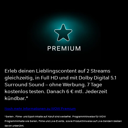
Erleb deinen Lieblingscontent auf 2 Streams
gleichzeitig, in Full HD und mit Dolby Digital 5.1
Surround Sound – ohne Werbung. 7 Tage
kostenlos testen. Danach 6 € mtl. Jederzeit
kündbar.*
Noch mehr Informationen zu WOW Premium
*Serien-, Filme- und Sport-Inhalte auf Abruf sind werbefrei. Programmhinweise für WOW
Programminhalte wie Serien, Filme und Live-Events, sowie Produkthinweise auf Live-Sendern bleiben
davon unberührt.