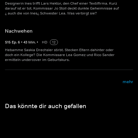
Designerin Ines trifft Lars Hektor, den Chef einer Textilfirma. Kurz
darauf ist er tot. Kommissar Jo Stoll deckt dunkle Geheimnisse auf
¿ auch die von Ines¿ Schwester Lea. Was verbirgt sie?
Nachwehen
S
15
Ep.
6
•
43
Min.
•
HD
12
Hebamme Saskia Drechsler stirbt. Stecken Eltern dahinter oder
doch ein Kollege? Die Kommissare Lea Gomez und Rico Sander
ermitteln undercover im Geburtskurs.
mehr
Das könnte dir auch gefallen