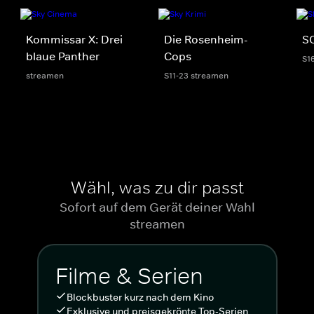
Kommissar X: Drei
Die Rosenheim-
S
blaue Panther
Cops
S1
streamen
S11-23 streamen
Wähl, was zu dir passt
Sofort auf dem Gerät deiner Wahl
streamen
Filme & Serien
Blockbuster kurz nach dem Kino
Exklusive und preisgekrönte Top-Serien