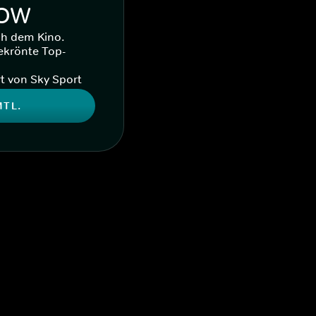
WOW
ch dem Kino.
ekrönte Top-
t von Sky Sport
MTL.