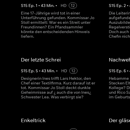
S
15
Ep.
1
•
43
Min.
•
HD
12
S
15
Ep.
2
•
Eine 17-Jährige wird tot in einer
Die Leiteri
Unterführung gefunden. Kommissar Jo
aufgefunde
Stoll ermittelt: War es ein Streit unter
Auszubilde
Freundinnen? Ein Pfandsammler
Regelverst
könnte den entscheidenden Hinweis
Doch auch 
liefern.
Chefin nich
Der letzte Schrei
Nachwe
S
15
Ep.
5
•
43
Min.
•
HD
12
S
15
Ep.
6
•
Designerin Ines trifft Lars Hektor, den
Hebamme Sa
Chef einer Textilfirma. Kurz darauf ist er
Stecken El
tot. Kommissar Jo Stoll deckt dunkle
Kollege? 
Geheimnisse auf ¿ auch die von Ines¿
und Rico S
Schwester Lea. Was verbirgt sie?
im Geburts
Enkeltrick
Der glä