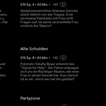
S
15
Ep.
4
•
43
Min.
•
HD
12
e
Adoptionsvermittler Andreas Gericke
sors.
stürzt tödlich von der Treppe. Eine
n ¿
zerrissene Halskette mit Foto wirft
. Hat
Fragen auf. Ist seine verzweifelte Frau
wirklich die Täterin?
Alte Schulden
S
15
Ep.
8
•
43
Min.
•
HD
12
 und
Polizistin Sibylle Beyer erkennt das
en
"Signal for Help". Der Fahrer entpuppt
sich als ein flüchtiger Räuber, der eine
 den
Frau in seiner Gewalt hat. Kurz darauf
.
ist er tot - doch wer hat ihn getötet?
Partyzone