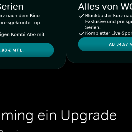
Serien
Alles von 
urz nach dem Kino
Blockbuster kurz na
Exklusive und preisg
preisgekrönte Top-
Serien.
Kompletter Live-Spor
igen Kombi-Abo mit
AB 34,97 
,98 € MTL.
aming ein Upgrade