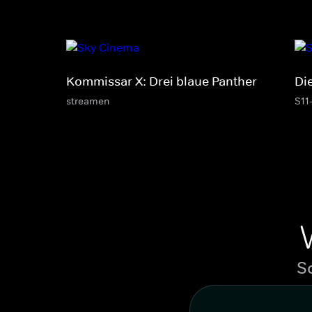
Kommissar X: Drei blaue Panther
Di
streamen
S11
S