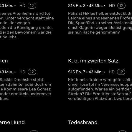
43
Min.
•
HD
12
S
15
Ep.
3
•
43
Min.
•
HD
12
n eines Altenheims wird tot
Polizist Niklas Felber entdeckt di
n. Unter Verdacht steht eine
Leiche eines angesehenen Profes
nde, der wegen
Die Spur führt zu seiner Assistenti
ößen die Kündigung drohte.
einst Klägerin wegen Belästigung
bei den Bewohnern war die
sie nun Rache genommen?
t beliebt.
hen
K. o. im zweiten Satz
43
Min.
•
HD
12
S
15
Ep.
7
•
43
Min.
•
HD
12
skia Drechsler stirbt.
Ein Tennis-Trainer wird gefesselt
tern dahinter oder doch ein
ohne Hose tot im Vereinsschupp
Die Kommissare Lea Gomez
aufgefunden. War es ein perfider
ander ermitteln undercover
Streich? Die Ermittler stoßen auf
kurs.
verdächtigen Platzwart Uwe Lenz
serne Hund
Todesbrand