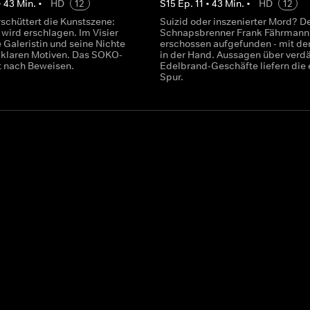
•
43
Min.
•
HD
12
S
15
Ep.
11
•
43
Min.
•
HD
12
rschüttert die Kunstszene:
Suizid oder inszenierter Mord? D
 wird erschlagen. Im Visier
Schnapsbrenner Frank Fährmann
 Galeristin und seine Nichte
erschossen aufgefunden - mit de
t klaren Motiven. Das SOKO-
in der Hand. Aussagen über verd
 nach Beweisen.
Edelbrand-Geschäfte liefern die 
Spur.