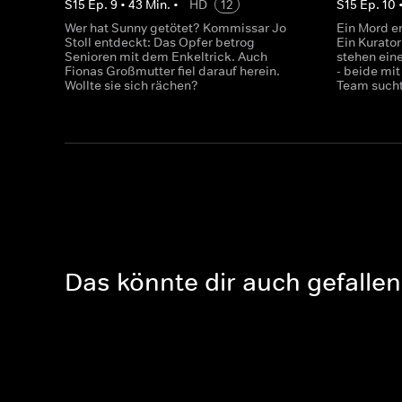
S
15
Ep.
9
•
43
Min.
•
HD
12
S
15
Ep.
10
Wer hat Sunny getötet? Kommissar Jo
Ein Mord e
Stoll entdeckt: Das Opfer betrog
Ein Kurator
Senioren mit dem Enkeltrick. Auch
stehen eine
Fionas Großmutter fiel darauf herein.
- beide mi
Wollte sie sich rächen?
Team sucht
Das könnte dir auch gefallen