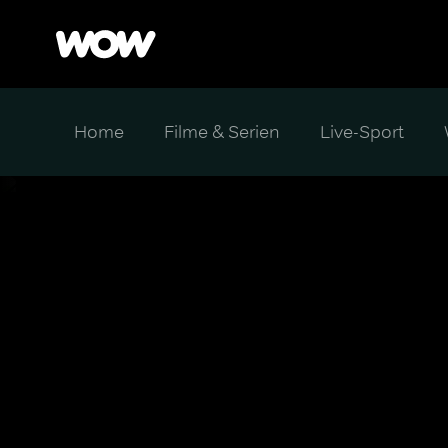
Home
Filme & Serien
Live-Sport