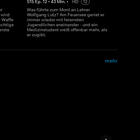
S
15
Ep.
12
•
43
Min.
•
HD
12
er
Was führte zum Mord an Lehrer
 wird
Wolfgang Lutz? Am Feuersee geriet er
r Waffe
immer wieder mit feiernden
ächtige
Jugendlichen aneinander - und ein
erste
Medizinstudent weiß offenbar mehr, als
er zugibt.
mehr