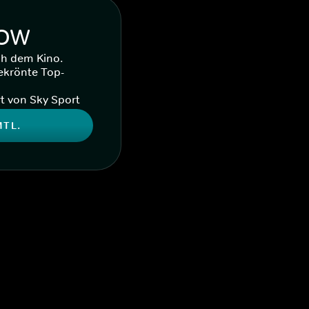
WOW
ch dem Kino.
ekrönte Top-
t von Sky Sport
MTL.