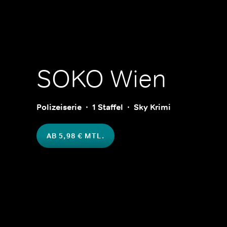
SOKO Wien
Polizeiserie
1 Staffel
Sky Krimi
AB 5,98 € MTL.