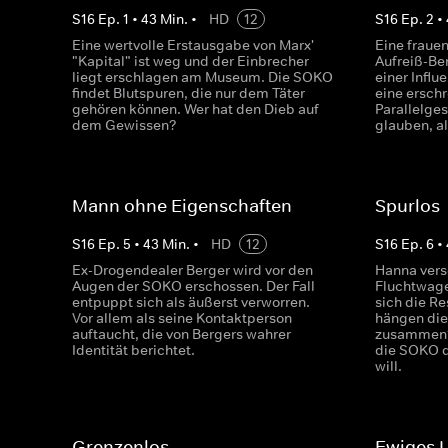
S
16
Ep.
1
•
43
Min.
•
HD
12
S
16
Ep.
2
•
Eine wertvolle Erstausgabe von Marx'
Eine fraue
"Kapital" ist weg und der Einbrecher
Aufreiß-Be
liegt erschlagen am Museum. Die SOKO
einer Influ
findet Blutspuren, die nur dem Täter
eine ersch
gehören können. Wer hat den Dieb auf
Parallelges
dem Gewissen?
glauben, a
Mann ohne Eigenschaften
Spurlos
S
16
Ep.
5
•
43
Min.
•
HD
12
S
16
Ep.
6
•
Ex-Drogendealer Berger wird vor den
Hanna vers
Augen der SOKO erschossen. Der Fall
Fluchtwage
entpuppt sich als äußerst verworren.
sich die Re
Vor allem als seine Kontaktperson
hängen die
auftaucht, die von Bergers wahrer
zusammen?
Identität berichtet.
die SOKO 
will.
Grenzenlos
Ewiges 