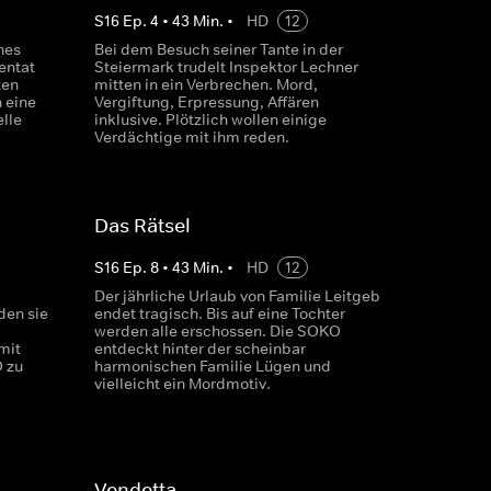
S
16
Ep.
4
•
43
Min.
•
HD
12
nes
Bei dem Besuch seiner Tante in der
entat
Steiermark trudelt Inspektor Lechner
ten
mitten in ein Verbrechen. Mord,
n eine
Vergiftung, Erpressung, Affären
lle
inklusive. Plötzlich wollen einige
Verdächtige mit ihm reden.
Das Rätsel
S
16
Ep.
8
•
43
Min.
•
HD
12
Der jährliche Urlaub von Familie Leitgeb
den sie
endet tragisch. Bis auf eine Tochter
werden alle erschossen. Die SOKO
mit
entdeckt hinter der scheinbar
 zu
harmonischen Familie Lügen und
vielleicht ein Mordmotiv.
Vendetta