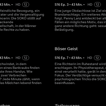
43
Min.
•
HD
12
S
16
Ep.
3
•
43
Min.
•
HD
12
nfeindliche Bewegung, ein
Eine junge Obdachlose ist Ziel ei
rater und die Vergewaltigung
Brandanschlags. Ein weiteres Att
encerin: Die SOKO stößt auf
folgt. Penny Lanz entdeckt bei al
reckende
Fällen ein mögliches Motiv, das i
ellschaft, in der Männer
ganz andere Richtung geht: sexue
lle Rechte zu haben.
Belästigung.
Böser Geist
43
Min.
•
HD
12
S
16
Ep.
7
•
43
Min.
•
HD
12
chwindet, in dem
Eine Richterin im Ruhestand wird
n eines Bankraubs finden
erschlagen. Ihr Physiotherapeut, 
ste ihres Handys. Wie
einst verurteilt hatte, gerät in den
 zwei Verbrechen
Fokus. Der Verdächtige versucht 
 Jede Minute zählt, wenn
psychologischen Tricks die SOKO
das Mädchen lebend finden
beeinflussen.
Leben
Zivilcourage