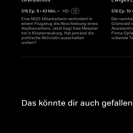
S
16
Ep.
9
•
43
Min.
•
HD
12
S
16
Ep.
10
Eine NGO-Mitarbeiterin verhindert in
Der namhaf
einem Flugzeug die Abschiebung eines
Grünwald w
Asylbewerbers. Jetzt liegt Ines Messner
Assistentin
tot in Klosterneuburg. Hat jemand die
Firma Opfe
politische Aktivistin ausschalten
wütende Ta
wollen?
Das könnte dir auch gefallen