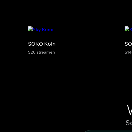
SOKO Köln
SO
S20 streamen
S14
S