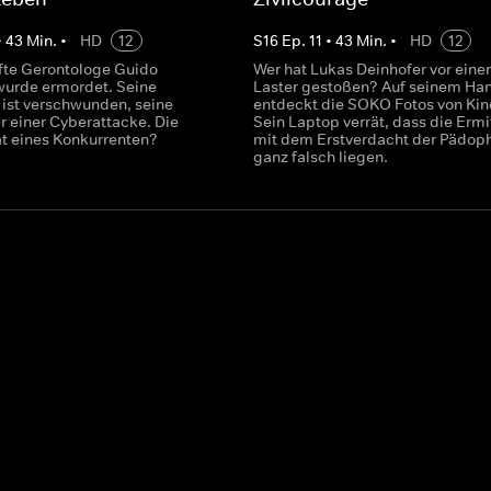
•
43
Min.
•
HD
12
S
16
Ep.
11
•
43
Min.
•
HD
12
te Gerontologe Guido
Wer hat Lukas Deinhofer vor eine
urde ermordet. Seine
Laster gestoßen? Auf seinem Ha
 ist verschwunden, seine
entdeckt die SOKO Fotos von Kin
r einer Cyberattacke. Die
Sein Laptop verrät, dass die Ermit
t eines Konkurrenten?
mit dem Erstverdacht der Pädoph
ganz falsch liegen.