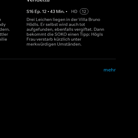
S
16
Ep.
12
•
43
Min.
•
HD
12
n
Drei Leichen liegen in der Villa Bruno
ndy
Hödls. Er selbst wird auch tot
dern.
aufgefunden, ebenfalls vergiftet. Dann
tler
bekommt die SOKO einen Tipp: Högls
ilie
Frau verstarb kürzlich unter
merkwürdigen Umständen.
mehr