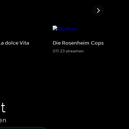
a dolce Vita
Die Rosenheim-Cops
S11-23 streamen
t
en