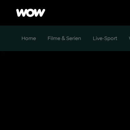
Home
Filme & Serien
Live-Sport