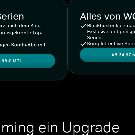
Serien
Alles von 
urz nach dem Kino
Blockbuster kurz na
Exklusive und preisg
preisgekrönte Top-
Serien.
Kompletter Live-Spor
igen Kombi-Abo mit
AB 34,97 
,98 € MTL.
aming ein Upgrade