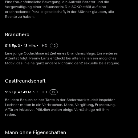
Eine frauenfeindliche Bewegung, ein Aufreiß-Berater und die
Vergewaltigung einer Influencerin: Die SOKO stößt auf eine
erschreckende Parallelgesellschaft, in der Männer glauben, alle
Rechte zu haben.
Brandherd
S
16
Ep.
3
•
43
Min.
•
HD
12
Eine junge Obdachlose ist Ziel eines Brandanschlags. Ein weiteres
Attentat folgt. Penny Lanz entdeckt bei alten Fällen ein mögliches
Motiv, das in eine ganz andere Richtung geht: sexuelle Belästigung.
Gastfreundschaft
S
16
Ep.
4
•
43
Min.
•
HD
12
Bei dem Besuch seiner Tante in der Steiermark trudelt Inspektor
Lechner mitten in ein Verbrechen. Mord, Vergiftung, Erpressung,
Affären inklusive. Plötzlich wollen einige Verdächtige mit ihm
reden.
Mann ohne Eigenschaften