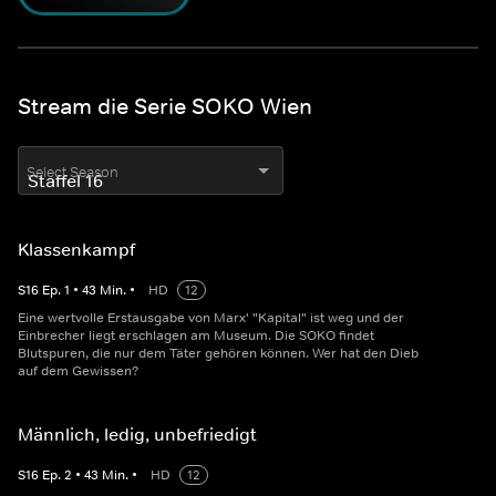
Stream die Serie SOKO Wien
Select Season
Klassenkampf
S
16
Ep.
1
•
43
Min.
•
HD
12
Eine wertvolle Erstausgabe von Marx' "Kapital" ist weg und der
Einbrecher liegt erschlagen am Museum. Die SOKO findet
Blutspuren, die nur dem Täter gehören können. Wer hat den Dieb
auf dem Gewissen?
Männlich, ledig, unbefriedigt
S
16
Ep.
2
•
43
Min.
•
HD
12