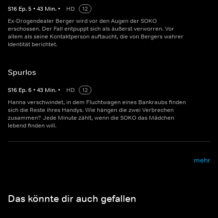
S
16
Ep.
5
•
43
Min.
•
HD
12
Ex-Drogendealer Berger wird vor den Augen der SOKO
erschossen. Der Fall entpuppt sich als äußerst verworren. Vor
allem als seine Kontaktperson auftaucht, die von Bergers wahrer
Identität berichtet.
Spurlos
S
16
Ep.
6
•
43
Min.
•
HD
12
Hanna verschwindet, in dem Fluchtwagen eines Bankraubs finden
sich die Reste ihres Handys. Wie hängen die zwei Verbrechen
zusammen? Jede Minute zählt, wenn die SOKO das Mädchen
lebend finden will.
mehr
Das könnte dir auch gefallen