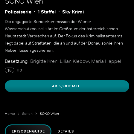
SOKO Wien
Polizeiserie
1 Staffel
Sky Krimi
Die engagierte Sonderkommission der Wiener
Wasserschutzpolizei klärt im Großraum der österreichischen
Hauptstadt Verbrechen auf. Der Fokus des Kriminalistenteams
liegt dabei auf Straftaten, die an und auf der Donau sowie ihren
Nebenflüssen geschehen.
Besetzung
Brigitte Kren, Lilian Klebow, Maria Happel
16
HD
AB 5,98 € MTL.
Home
Serien
SOKO Wien
EPISODENGUIDE
DETAILS