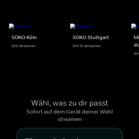
SOKO Köln
SOKO Stuttgart
M
do
S20 streamen
S14-15 streamen
st
Wähl, was zu dir passt
Sofort auf dem Gerät deiner Wahl
streamen