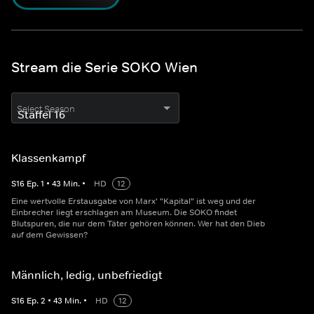
Stream die Serie SOKO Wien
Select Season
Klassenkampf
S
16
Ep.
1
•
43
Min.
•
HD
12
Eine wertvolle Erstausgabe von Marx' "Kapital" ist weg und der
Einbrecher liegt erschlagen am Museum. Die SOKO findet
Blutspuren, die nur dem Täter gehören können. Wer hat den Dieb
auf dem Gewissen?
Männlich, ledig, unbefriedigt
S
16
Ep.
2
•
43
Min.
•
HD
12