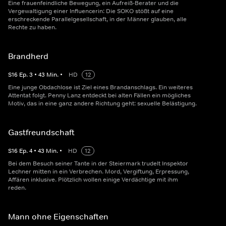
Eine frauenfeindliche Bewegung, ein Aufreiß-Berater und die
Vergewaltigung einer Influencerin: Die SOKO stößt auf eine
erschreckende Parallelgesellschaft, in der Männer glauben, alle
Rechte zu haben.
Brandherd
S
16
Ep.
3
•
43
Min.
•
HD
12
Eine junge Obdachlose ist Ziel eines Brandanschlags. Ein weiteres
Attentat folgt. Penny Lanz entdeckt bei alten Fällen ein mögliches
Motiv, das in eine ganz andere Richtung geht: sexuelle Belästigung.
Gastfreundschaft
S
16
Ep.
4
•
43
Min.
•
HD
12
Bei dem Besuch seiner Tante in der Steiermark trudelt Inspektor
Lechner mitten in ein Verbrechen. Mord, Vergiftung, Erpressung,
Affären inklusive. Plötzlich wollen einige Verdächtige mit ihm
reden.
Mann ohne Eigenschaften