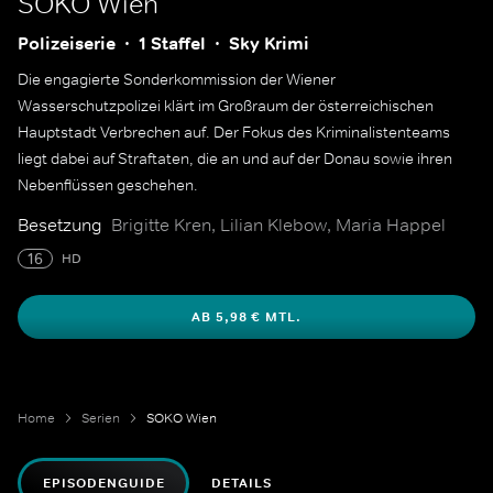
SOKO Wien
Polizeiserie
1 Staffel
Sky Krimi
Die engagierte Sonderkommission der Wiener
Wasserschutzpolizei klärt im Großraum der österreichischen
Hauptstadt Verbrechen auf. Der Fokus des Kriminalistenteams
liegt dabei auf Straftaten, die an und auf der Donau sowie ihren
Nebenflüssen geschehen.
Besetzung
Brigitte Kren, Lilian Klebow, Maria Happel
16
HD
AB 5,98 € MTL.
Home
Serien
SOKO Wien
EPISODENGUIDE
DETAILS