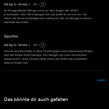
S
16
Ep.
5
•
43
Min.
•
HD
12
Ex-Drogendealer Berger wird vor den Augen der SOKO
erschossen. Der Fall entpuppt sich als äußerst verworren. Vor
allem als seine Kontaktperson auftaucht, die von Bergers wahrer
Identität berichtet.
Spurlos
S
16
Ep.
6
•
43
Min.
•
HD
12
Hanna verschwindet, in dem Fluchtwagen eines Bankraubs finden
sich die Reste ihres Handys. Wie hängen die zwei Verbrechen
zusammen? Jede Minute zählt, wenn die SOKO das Mädchen
lebend finden will.
mehr
Das könnte dir auch gefallen