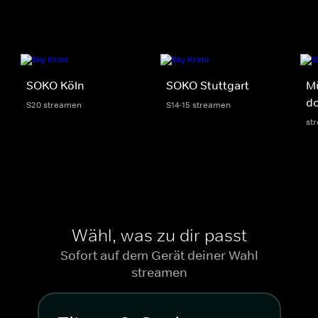
SOKO Köln
SOKO Stuttgart
M
do
S20 streamen
S14-15 streamen
st
Wähl, was zu dir passt
Sofort auf dem Gerät deiner Wahl
streamen