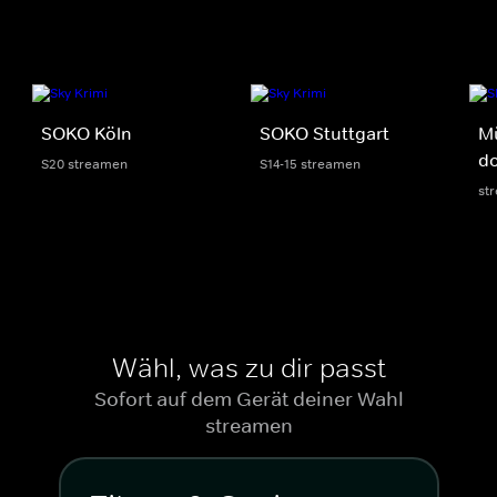
SOKO Köln
SOKO Stuttgart
M
do
S20 streamen
S14-15 streamen
st
Wähl, was zu dir passt
Sofort auf dem Gerät deiner Wahl
streamen