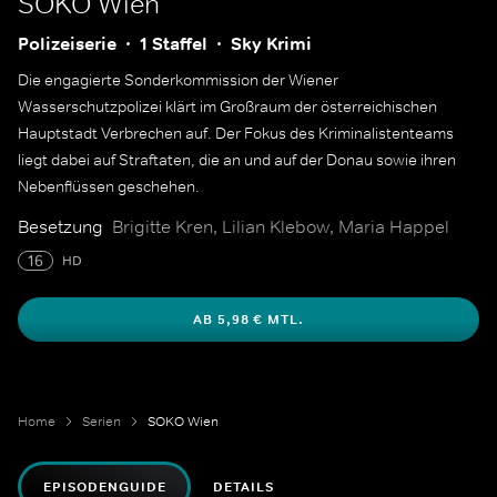
SOKO Wien
Polizeiserie
1 Staffel
Sky Krimi
Die engagierte Sonderkommission der Wiener
Wasserschutzpolizei klärt im Großraum der österreichischen
Hauptstadt Verbrechen auf. Der Fokus des Kriminalistenteams
liegt dabei auf Straftaten, die an und auf der Donau sowie ihren
Nebenflüssen geschehen.
Besetzung
Brigitte Kren, Lilian Klebow, Maria Happel
16
HD
AB 5,98 € MTL.
Home
Serien
SOKO Wien
EPISODENGUIDE
DETAILS