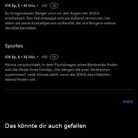
S
16
Ep.
5
•
43
Min.
•
HD
12
Ex-Drogendealer Berger wird vor den Augen der SOKO
erschossen. Der Fall entpuppt sich als äußerst verworren. Vor
allem als seine Kontaktperson auftaucht, die von Bergers wahrer
Identität berichtet.
Spurlos
S
16
Ep.
6
•
43
Min.
•
HD
12
Hanna verschwindet, in dem Fluchtwagen eines Bankraubs finden
sich die Reste ihres Handys. Wie hängen die zwei Verbrechen
zusammen? Jede Minute zählt, wenn die SOKO das Mädchen
lebend finden will.
mehr
Das könnte dir auch gefallen