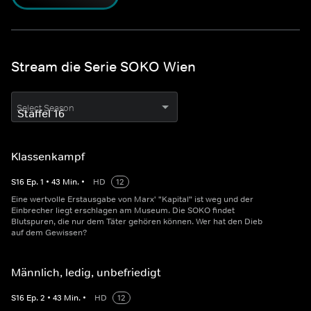
Stream die Serie SOKO Wien
Select Season
Klassenkampf
S
16
Ep.
1
•
43
Min.
•
HD
12
Eine wertvolle Erstausgabe von Marx' "Kapital" ist weg und der
Einbrecher liegt erschlagen am Museum. Die SOKO findet
Blutspuren, die nur dem Täter gehören können. Wer hat den Dieb
auf dem Gewissen?
Männlich, ledig, unbefriedigt
S
16
Ep.
2
•
43
Min.
•
HD
12