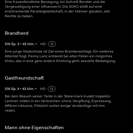
Eine frauenfeindliche Bewegung, ein Aufreiß-Berater und die
Vergewaltigung einer Influencerin: Die SOKO stößt auf eine
erschreckende Parallelgesellschaft, in der Männer glauben, alle
Rechte zu haben.
Brandherd
S
16
Ep.
3
•
43
Min.
•
HD
12
Eine junge Obdachlose ist Ziel eines Brandanschlags. Ein weiteres
Attentat folgt. Penny Lanz entdeckt bei alten Fällen ein mögliches
Motiv, das in eine ganz andere Richtung geht: sexuelle Belästigung.
Gastfreundschaft
S
16
Ep.
4
•
43
Min.
•
HD
12
Bei dem Besuch seiner Tante in der Steiermark trudelt Inspektor
Lechner mitten in ein Verbrechen. Mord, Vergiftung, Erpressung,
Affären inklusive. Plötzlich wollen einige Verdächtige mit ihm
reden.
Mann ohne Eigenschaften