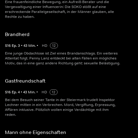
Eine frauenfeindliche Bewegung, ein Aufreiß-Berater und die
Vergewaltigung einer Influencerin: Die SOKO stößt auf eine
erschreckende Parallelgesellschaft, in der Männer glauben, alle
Rechte zu haben.
Brandherd
S
16
Ep.
3
•
43
Min.
•
HD
12
Eine junge Obdachlose ist Ziel eines Brandanschlags. Ein weiteres
Attentat folgt. Penny Lanz entdeckt bei alten Fällen ein mögliches
Motiv, das in eine ganz andere Richtung geht: sexuelle Belästigung.
Gastfreundschaft
S
16
Ep.
4
•
43
Min.
•
HD
12
Bei dem Besuch seiner Tante in der Steiermark trudelt Inspektor
Lechner mitten in ein Verbrechen. Mord, Vergiftung, Erpressung,
Affären inklusive. Plötzlich wollen einige Verdächtige mit ihm
reden.
Mann ohne Eigenschaften