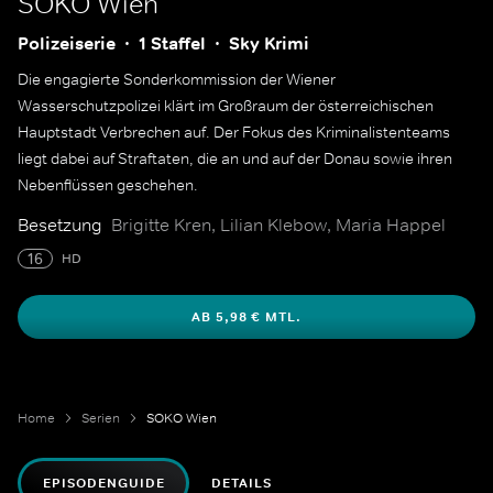
SOKO Wien
Polizeiserie
1 Staffel
Sky Krimi
Die engagierte Sonderkommission der Wiener
Wasserschutzpolizei klärt im Großraum der österreichischen
Hauptstadt Verbrechen auf. Der Fokus des Kriminalistenteams
liegt dabei auf Straftaten, die an und auf der Donau sowie ihren
Nebenflüssen geschehen.
Besetzung
Brigitte Kren, Lilian Klebow, Maria Happel
16
HD
AB 5,98 € MTL.
Home
Serien
SOKO Wien
EPISODENGUIDE
DETAILS