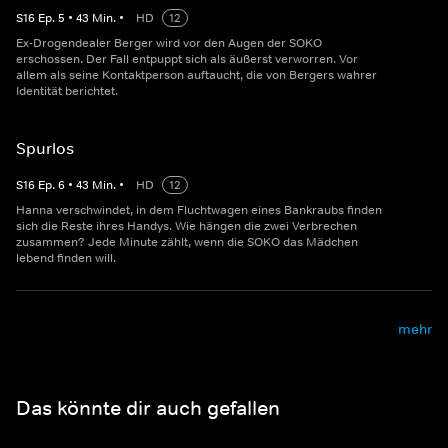
S
16
Ep.
5
•
43
Min.
•
HD
12
Ex-Drogendealer Berger wird vor den Augen der SOKO
erschossen. Der Fall entpuppt sich als äußerst verworren. Vor
allem als seine Kontaktperson auftaucht, die von Bergers wahrer
Identität berichtet.
Spurlos
S
16
Ep.
6
•
43
Min.
•
HD
12
Hanna verschwindet, in dem Fluchtwagen eines Bankraubs finden
sich die Reste ihres Handys. Wie hängen die zwei Verbrechen
zusammen? Jede Minute zählt, wenn die SOKO das Mädchen
lebend finden will.
mehr
Das könnte dir auch gefallen