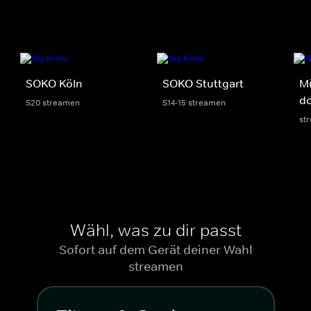
SOKO Köln
SOKO Stuttgart
M
do
S20 streamen
S14-15 streamen
st
Wähl, was zu dir passt
Sofort auf dem Gerät deiner Wahl
streamen