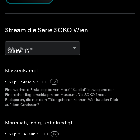
Stream die Serie SOKO Wien
Select Season
Klassenkampf
S
16
Ep.
1
•
43
Min.
•
HD
12
Eine wertvolle Erstausgabe von Marx' "Kapital" ist weg und der
Einbrecher liegt erschlagen am Museum. Die SOKO findet
Blutspuren, die nur dem Täter gehören können. Wer hat den Dieb
auf dem Gewissen?
Männlich, ledig, unbefriedigt
S
16
Ep.
2
•
43
Min.
•
HD
12