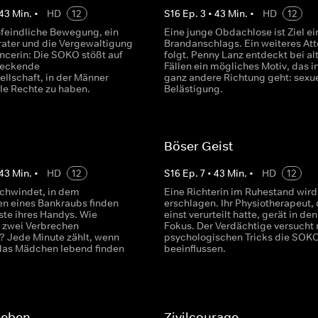
43
Min.
•
HD
12
S
16
Ep.
3
•
43
Min.
•
HD
12
nfeindliche Bewegung, ein
Eine junge Obdachlose ist Ziel ei
rater und die Vergewaltigung
Brandanschlags. Ein weiteres Att
encerin: Die SOKO stößt auf
folgt. Penny Lanz entdeckt bei al
reckende
Fällen ein mögliches Motiv, das i
ellschaft, in der Männer
ganz andere Richtung geht: sexue
lle Rechte zu haben.
Belästigung.
Böser Geist
43
Min.
•
HD
12
S
16
Ep.
7
•
43
Min.
•
HD
12
chwindet, in dem
Eine Richterin im Ruhestand wird
n eines Bankraubs finden
erschlagen. Ihr Physiotherapeut, 
ste ihres Handys. Wie
einst verurteilt hatte, gerät in den
 zwei Verbrechen
Fokus. Der Verdächtige versucht 
 Jede Minute zählt, wenn
psychologischen Tricks die SOKO
das Mädchen lebend finden
beeinflussen.
Leben
Zivilcourage