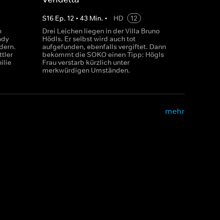
S
16
Ep.
12
•
43
Min.
•
HD
12
n
Drei Leichen liegen in der Villa Bruno
ndy
Hödls. Er selbst wird auch tot
dern.
aufgefunden, ebenfalls vergiftet. Dann
tler
bekommt die SOKO einen Tipp: Högls
ilie
Frau verstarb kürzlich unter
merkwürdigen Umständen.
mehr