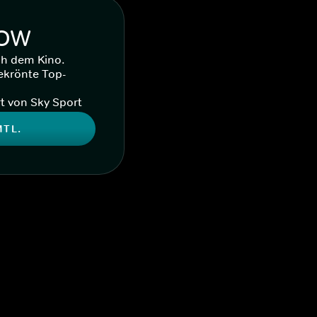
WOW
ch dem Kino.
ekrönte Top-
t von Sky Sport
MTL.