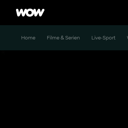
Home
Filme & Serien
Live-Sport