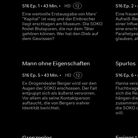
S
16
Ep.
1
•
43
Min.
•
HD
12
S
16
Ep.
2
•
Eine wertvolle Erstausgabe von Marx'
Eine fraue
"Kapital" ist weg und der Einbrecher
Aufreiß-Be
liegt erschlagen am Museum. Die SOKO
einer Influ
findet Blutspuren, die nur dem Täter
eine ersch
gehören können. Wer hat den Dieb auf
Parallelges
dem Gewissen?
glauben, a
Mann ohne Eigenschaften
Spurlos
S
16
Ep.
5
•
43
Min.
•
HD
12
S
16
Ep.
6
•
Ex-Drogendealer Berger wird vor den
Hanna vers
Augen der SOKO erschossen. Der Fall
Fluchtwage
entpuppt sich als äußerst verworren.
sich die Re
Vor allem als seine Kontaktperson
hängen die
auftaucht, die von Bergers wahrer
zusammen?
Identität berichtet.
die SOKO 
will.
Grenzenlos
Ewiges 