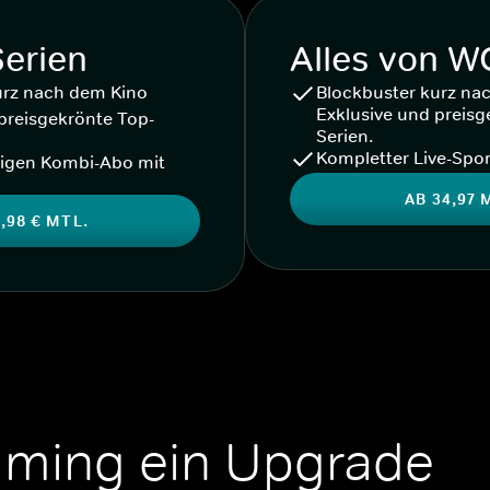
Serien
Alles von 
urz nach dem Kino
Blockbuster kurz na
Exklusive und preisg
preisgekrönte Top-
Serien.
Kompletter Live-Spor
igen Kombi-Abo mit
AB 34,97 
,98 € MTL.
aming ein Upgrade