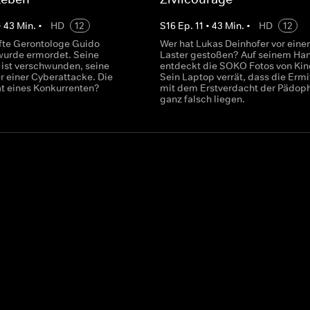
•
43
Min.
•
HD
12
S
16
Ep.
11
•
43
Min.
•
HD
12
te Gerontologe Guido
Wer hat Lukas Deinhofer vor eine
urde ermordet. Seine
Laster gestoßen? Auf seinem Ha
 ist verschwunden, seine
entdeckt die SOKO Fotos von Kin
r einer Cyberattacke. Die
Sein Laptop verrät, dass die Ermit
t eines Konkurrenten?
mit dem Erstverdacht der Pädoph
ganz falsch liegen.