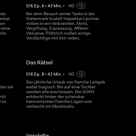
S
16
Ep.
4
•
43
Min.
•
HD
12
nes
Bei dem Besuch seiner Tante in der
entat
Steiermark trudelt Inspektor Lechner
ten
mitten in ein Verbrechen. Mord,
n eine
Vergiftung, Erpressung, Affären
lle
inklusive. Plötzlich wollen einige
Verdächtige mit ihm reden.
Das Rätsel
S
16
Ep.
8
•
43
Min.
•
HD
12
Der jährliche Urlaub von Familie Leitgeb
den sie
endet tragisch. Bis auf eine Tochter
werden alle erschossen. Die SOKO
mit
entdeckt hinter der scheinbar
 zu
harmonischen Familie Lügen und
vielleicht ein Mordmotiv.
Vendetta