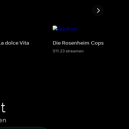
a dolce Vita
Die Rosenheim-Cops
S11-23 streamen
t
en