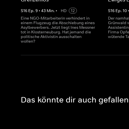
S
16
Ep.
9
•
43
Min.
•
HD
12
S
16
Ep.
10
Eine NGO-Mitarbeiterin verhindert in
Der namhaf
einem Flugzeug die Abschiebung eines
Grünwald w
Asylbewerbers. Jetzt liegt Ines Messner
Assistentin
tot in Klosterneuburg. Hat jemand die
Firma Opfe
politische Aktivistin ausschalten
wütende Ta
wollen?
Das könnte dir auch gefallen