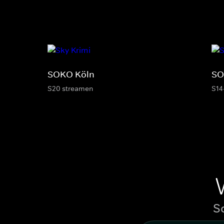
SOKO Köln
SO
S20 streamen
S14
S