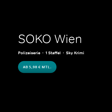
SOKO Wien
Polizeiserie
1 Staffel
Sky Krimi
AB 5,98 € MTL.