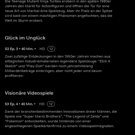
Die Teenage Mutant Ninja Turtles erobern in den späten 1980er
Jahren den Markt für Actionfiguren und öffnen die Tür für eine
neue Art von Martial-Arts-Spielzeug. Aber ihr Platz an der Spitze
wird bald von einem mächtigen Phänomen angefochten, das die
Welt im Sturm erobert.
Glück im Unglück
S
3
Ep.
3
•
40
Min.
•
HD
12
Zwei zufällige Entdeckungen in den 1950er Jahren machen aus
alltäglichen Industriematerialien legendäre Spielzeuge. "Etch A
Sketch" und "Play-Doh" werden noch jahrzehntelang
Milliardenbeträge einbringen, aber nicht jeder wird davon
profitieren.
Visionäre Videospiele
S
3
Ep.
4
•
40
Min.
•
HD
12
Dank der branchenbestimmenden Innovationen dreier Männer, die
Spiele wie "Super Mario Brothers", "The Legend of Zelda" und
"Pokemon" entwickelten, wurde Nintendo von einer
angeschlagenen Spielkartenfirma zu einem Videospielmagnaten.