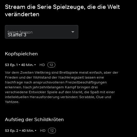
Stream die Serie Spielzeuge, die die Welt
veränderten
Select Season
Kopfspielchen
S
3
Ep.
1
•
40
Min.
•
HD
12
Vor dem Zweiten Weltkrieg sind Brettspiele meist einfach, aber der
Frieden und der Wohlstand der Nachkriegszeit lassen eine
Nachfrage nach anspruchsvolleren Freizeitbeschäftigungen
erkennen. Nach jahrzehntelangem Kampf bringen drei
verschiedene Entwickler Spiele auf den Markt, die Spaß mit einer
intellektuellen Herausforderung verbinden: Scrabble, Clue und
Yahtzee.
Aufstieg der Schildkröten
S
3
Ep.
2
•
40
Min.
•
HD
12