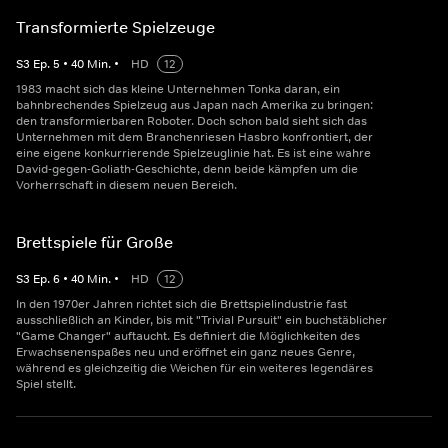
Transformierte Spielzeuge
S
3
Ep.
5
•
40
Min.
•
HD
12
1983 macht sich das kleine Unternehmen Tonka daran, ein
bahnbrechendes Spielzeug aus Japan nach Amerika zu bringen:
den transformierbaren Roboter. Doch schon bald sieht sich das
Unternehmen mit dem Branchenriesen Hasbro konfrontiert, der
eine eigene konkurrierende Spielzeuglinie hat. Es ist eine wahre
David-gegen-Goliath-Geschichte, denn beide kämpfen um die
Vorherrschaft in diesem neuen Bereich.
Brettspiele für Große
S
3
Ep.
6
•
40
Min.
•
HD
12
In den 1970er Jahren richtet sich die Brettspielindustrie fast
ausschließlich an Kinder, bis mit "Trivial Pursuit" ein buchstäblicher
"Game Changer" auftaucht. Es definiert die Möglichkeiten des
Erwachsenenspaßes neu und eröffnet ein ganz neues Genre,
während es gleichzeitig die Weichen für ein weiteres legendäres
Spiel stellt.