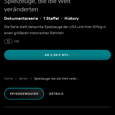
Spielzeuge, die die Welt
veränderten
Dokumentarserie
1 Staffel
History
Die Serie stellt bekannte Spielzeuge der USA und ihren Erfolg in
einen größeren historischen Rahmen.
12
HD
AB 5,98 € MTL.
Home
Serien
Spielzeuge, die die Welt veränderten
EPISODENGUIDE
DETAILS