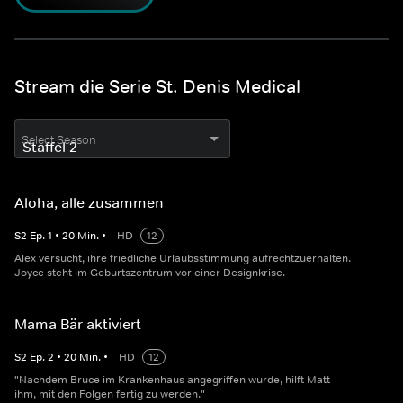
Stream die Serie St. Denis Medical
Select Season
Aloha, alle zusammen
S
2
Ep.
1
•
20
Min.
•
HD
12
Alex versucht, ihre friedliche Urlaubsstimmung aufrechtzuerhalten.
Joyce steht im Geburtszentrum vor einer Designkrise.
Mama Bär aktiviert
S
2
Ep.
2
•
20
Min.
•
HD
12
"Nachdem Bruce im Krankenhaus angegriffen wurde, hilft Matt
ihm, mit den Folgen fertig zu werden."