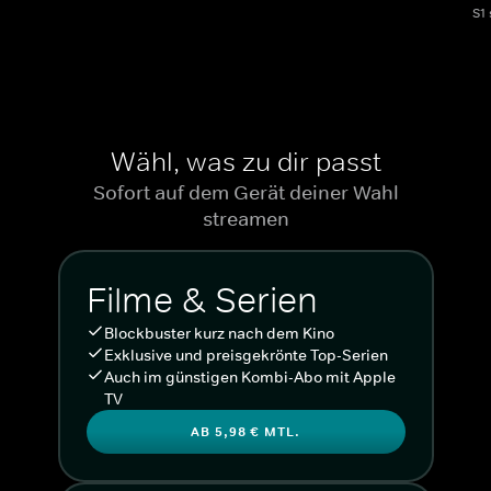
S1
Wähl, was zu dir passt
Sofort auf dem Gerät deiner Wahl
streamen
Filme & Serien
Blockbuster kurz nach dem Kino
Exklusive und preisgekrönte Top-Serien
Auch im günstigen Kombi-Abo mit Apple
TV
AB 5,98 € MTL.