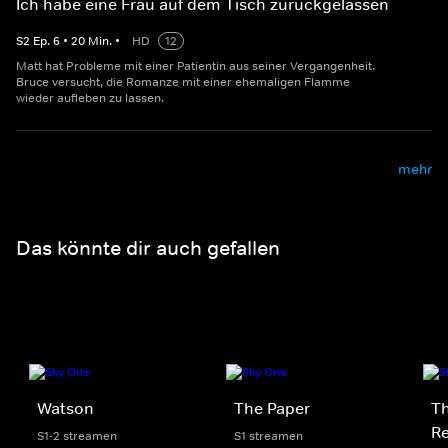
Ich habe eine Frau auf dem Tisch zurückgelassen
S
2
Ep.
6
•
20
Min.
•
HD
12
Matt hat Probleme mit einer Patientin aus seiner Vergangenheit.
Bruce versucht, die Romanze mit einer ehemaligen Flamme
wieder aufleben zu lassen.
mehr
Das könnte dir auch gefallen
Watson
The Paper
Th
Re
S1-2 streamen
S1 streamen