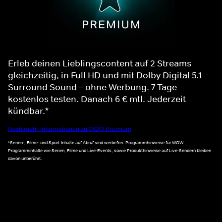
Erleb deinen Lieblingscontent auf 2 Streams
gleichzeitig, in Full HD und mit Dolby Digital 5.1
Surround Sound – ohne Werbung. 7 Tage
kostenlos testen. Danach 6 € mtl. Jederzeit
kündbar.*
Noch mehr Informationen zu WOW Premium
*Serien-, Filme- und Sport-Inhalte auf Abruf sind werbefrei. Programmhinweise für WOW
Programminhalte wie Serien, Filme und Live-Events, sowie Produkthinweise auf Live-Sendern bleiben
davon unberührt.