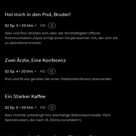
Hol mich in den Pod, Bruder!
S
2
Ep.
3
•
20
Min.
•
HD
12
Alex und Ron streiten sich über die Sinnhaftigkeit offener
Kommunikation.Joyce bringt einen Körperscanner mit, der sich als
zu ablenkend erweist.
Zwei Ärzte, Eine Konferenz
S
2
Ep.
4
•
20
Min.
•
HD
12
Ron und Bruce geraten bei einer Medizinkonferenz aneinander.
Ein Starker Kaffee
S
2
Ep.
5
•
20
Min.
•
HD
12
Alex möchte unbedingt ihre ehemalige Stationsschwester Pam
beeindrucken, die nach St. Denis zurückkehrt.