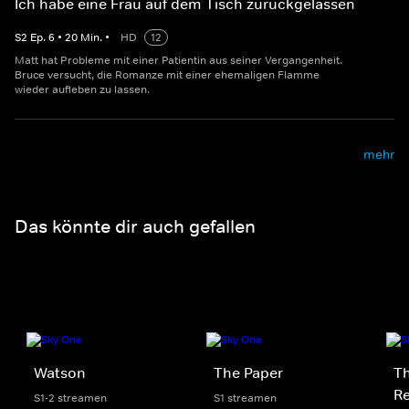
Ich habe eine Frau auf dem Tisch zurückgelassen
S
2
Ep.
6
•
20
Min.
•
HD
12
Matt hat Probleme mit einer Patientin aus seiner Vergangenheit.
Bruce versucht, die Romanze mit einer ehemaligen Flamme
wieder aufleben zu lassen.
mehr
Das könnte dir auch gefallen
Watson
The Paper
Th
Re
S1-2 streamen
S1 streamen