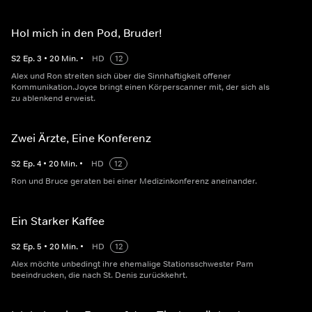
Hol mich in den Pod, Bruder!
S
2
Ep.
3
•
20
Min.
•
HD
12
Alex und Ron streiten sich über die Sinnhaftigkeit offener
Kommunikation.Joyce bringt einen Körperscanner mit, der sich als
zu ablenkend erweist.
Zwei Ärzte, Eine Konferenz
S
2
Ep.
4
•
20
Min.
•
HD
12
Ron und Bruce geraten bei einer Medizinkonferenz aneinander.
Ein Starker Kaffee
S
2
Ep.
5
•
20
Min.
•
HD
12
Alex möchte unbedingt ihre ehemalige Stationsschwester Pam
beeindrucken, die nach St. Denis zurückkehrt.