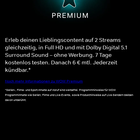
Erleb deinen Lieblingscontent auf 2 Streams
gleichzeitig, in Full HD und mit Dolby Digital 5.1
Surround Sound – ohne Werbung. 7 Tage
kostenlos testen. Danach 6 € mtl. Jederzeit
kündbar.*
Noch mehr Informationen zu WOW Premium
*Serien-, Filme- und Sport-Inhalte auf Abruf sind werbefrei. Programmhinweise für WOW
Programminhalte wie Serien, Filme und Live-Events, sowie Produkthinweise auf Live-Sendern bleiben
davon unberührt.