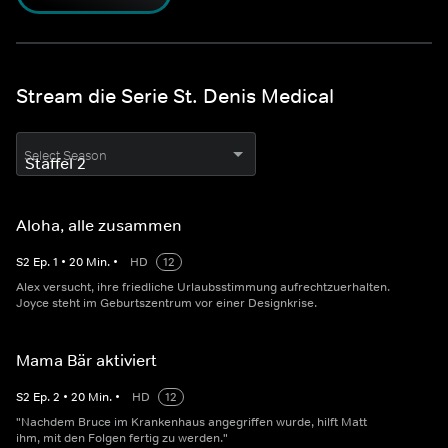
Stream die Serie St. Denis Medical
Select Season
Aloha, alle zusammen
S
2
Ep.
1
•
20
Min.
•
HD
12
Alex versucht, ihre friedliche Urlaubsstimmung aufrechtzuerhalten.
Joyce steht im Geburtszentrum vor einer Designkrise.
Mama Bär aktiviert
S
2
Ep.
2
•
20
Min.
•
HD
12
"Nachdem Bruce im Krankenhaus angegriffen wurde, hilft Matt
ihm, mit den Folgen fertig zu werden."