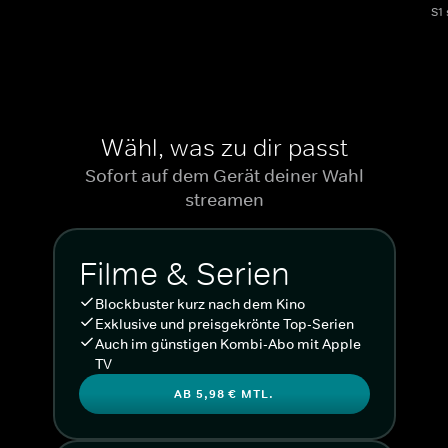
S1
Wähl, was zu dir passt
Sofort auf dem Gerät deiner Wahl
streamen
Filme & Serien
Blockbuster kurz nach dem Kino
Exklusive und preisgekrönte Top-Serien
Auch im günstigen Kombi-Abo mit Apple
TV
AB 5,98 € MTL.