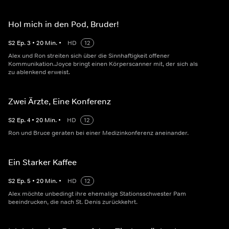
Hol mich in den Pod, Bruder!
S
2
Ep.
3
•
20
Min.
•
HD
12
Alex und Ron streiten sich über die Sinnhaftigkeit offener
Kommunikation.Joyce bringt einen Körperscanner mit, der sich als
zu ablenkend erweist.
Zwei Ärzte, Eine Konferenz
S
2
Ep.
4
•
20
Min.
•
HD
12
Ron und Bruce geraten bei einer Medizinkonferenz aneinander.
Ein Starker Kaffee
S
2
Ep.
5
•
20
Min.
•
HD
12
Alex möchte unbedingt ihre ehemalige Stationsschwester Pam
beeindrucken, die nach St. Denis zurückkehrt.