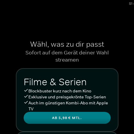
S1
Wähl, was zu dir passt
Sofort auf dem Gerät deiner Wahl
streamen
Filme & Serien
Blockbuster kurz nach dem Kino
Exklusive und preisgekrönte Top-Serien
Auch im günstigen Kombi-Abo mit Apple
TV
AB 5,98 € MTL.