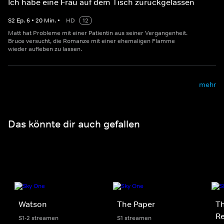
Ich habe eine Frau auf dem Tisch zurückgelassen
S
2
Ep.
6
•
20
Min.
•
HD
12
Matt hat Probleme mit einer Patientin aus seiner Vergangenheit.
Bruce versucht, die Romanze mit einer ehemaligen Flamme
wieder aufleben zu lassen.
mehr
Das könnte dir auch gefallen
Watson
The Paper
Th
Re
S1-2 streamen
S1 streamen