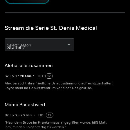
Stream die Serie St. Denis Medical
Select Season
Aloha, alle zusammen
S
2
Ep.
1
•
20
Min.
•
HD
12
Alex versucht, ihre friedliche Urlaubsstimmung aufrechtzuerhalten.
Joyce steht im Geburtszentrum vor einer Designkrise.
Mama Bär aktiviert
S
2
Ep.
2
•
20
Min.
•
HD
12
"Nachdem Bruce im Krankenhaus angegriffen wurde, hilft Matt
ihm, mit den Folgen fertig zu werden."