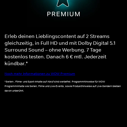
Erleb deinen Lieblingscontent auf 2 Streams
gleichzeitig, in Full HD und mit Dolby Digital 5.1
Surround Sound – ohne Werbung. 7 Tage
kostenlos testen. Danach 6 € mtl. Jederzeit
kündbar.*
Noch mehr Informationen zu WOW Premium
*Serien-, Filme- und Sport-Inhalte auf Abruf sind werbefrei. Programmhinweise für WOW
Programminhalte wie Serien, Filme und Live-Events, sowie Produkthinweise auf Live-Sendern bleiben
davon unberührt.