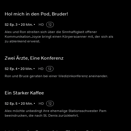
Hol mich in den Pod, Bruder!
S
2
Ep.
3
•
20
Min.
•
HD
12
Alex und Ron streiten sich über die Sinnhaftigkeit offener
Kommunikation.Joyce bringt einen Körperscanner mit, der sich als
zu ablenkend erweist.
Zwei Ärzte, Eine Konferenz
S
2
Ep.
4
•
20
Min.
•
HD
12
Ron und Bruce geraten bei einer Medizinkonferenz aneinander.
Ein Starker Kaffee
S
2
Ep.
5
•
20
Min.
•
HD
12
Alex möchte unbedingt ihre ehemalige Stationsschwester Pam
beeindrucken, die nach St. Denis zurückkehrt.