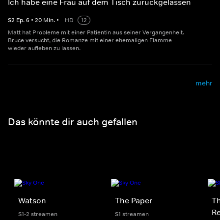
Ich habe eine Frau auf dem Tisch zurückgelassen
S
2
Ep.
6
•
20
Min.
•
HD
12
Matt hat Probleme mit einer Patientin aus seiner Vergangenheit.
Bruce versucht, die Romanze mit einer ehemaligen Flamme
wieder aufleben zu lassen.
mehr
Das könnte dir auch gefallen
Watson
The Paper
Th
Re
S1-2 streamen
S1 streamen