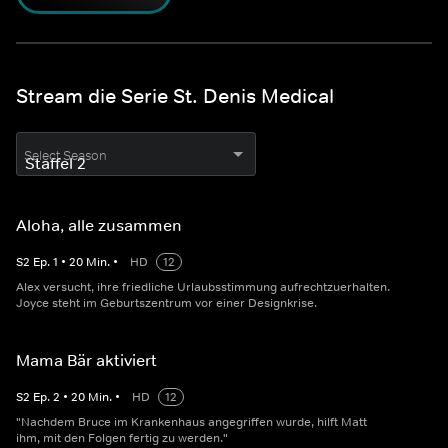
Stream die Serie St. Denis Medical
Select Season
Aloha, alle zusammen
S
2
Ep.
1
•
20
Min.
•
HD
12
Alex versucht, ihre friedliche Urlaubsstimmung aufrechtzuerhalten.
Joyce steht im Geburtszentrum vor einer Designkrise.
Mama Bär aktiviert
S
2
Ep.
2
•
20
Min.
•
HD
12
"Nachdem Bruce im Krankenhaus angegriffen wurde, hilft Matt
ihm, mit den Folgen fertig zu werden."