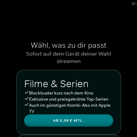
S1
Wähl, was zu dir passt
Sofort auf dem Gerät deiner Wahl
streamen
Filme & Serien
Blockbuster kurz nach dem Kino
Exklusive und preisgekrönte Top-Serien
Auch im günstigen Kombi-Abo mit Apple
TV
AB 5,98 € MTL.