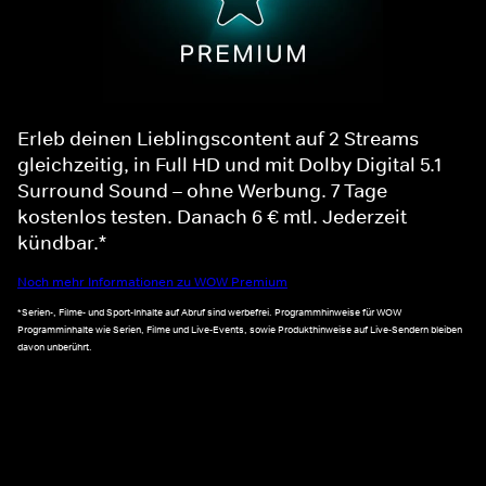
Erleb deinen Lieblingscontent auf 2 Streams
gleichzeitig, in Full HD und mit Dolby Digital 5.1
Surround Sound – ohne Werbung. 7 Tage
kostenlos testen. Danach 6 € mtl. Jederzeit
kündbar.*
Noch mehr Informationen zu WOW Premium
*Serien-, Filme- und Sport-Inhalte auf Abruf sind werbefrei. Programmhinweise für WOW
Programminhalte wie Serien, Filme und Live-Events, sowie Produkthinweise auf Live-Sendern bleiben
davon unberührt.