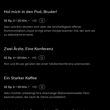
Hol mich in den Pod, Bruder!
S
2
Ep.
3
•
20
Min.
•
HD
12
Alex und Ron streiten sich über die Sinnhaftigkeit offener
Kommunikation.Joyce bringt einen Körperscanner mit, der sich als
zu ablenkend erweist.
Zwei Ärzte, Eine Konferenz
S
2
Ep.
4
•
20
Min.
•
HD
12
Ron und Bruce geraten bei einer Medizinkonferenz aneinander.
Ein Starker Kaffee
S
2
Ep.
5
•
20
Min.
•
HD
12
Alex möchte unbedingt ihre ehemalige Stationsschwester Pam
beeindrucken, die nach St. Denis zurückkehrt.