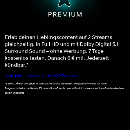
Erleb deinen Lieblingscontent auf 2 Streams
gleichzeitig, in Full HD und mit Dolby Digital 5.1
Surround Sound – ohne Werbung. 7 Tage
kostenlos testen. Danach 6 € mtl. Jederzeit
kündbar.*
Noch mehr Informationen zu WOW Premium
*Serien-, Filme- und Sport-Inhalte auf Abruf sind werbefrei. Programmhinweise für WOW
Programminhalte wie Serien, Filme und Live-Events, sowie Produkthinweise auf Live-Sendern bleiben
davon unberührt.