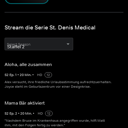
Stream die Serie St. Denis Medical
Select Season
Aloha, alle zusammen
S
2
Ep.
1
•
20
Min.
•
HD
12
Alex versucht, ihre friedliche Urlaubsstimmung aufrechtzuerhalten.
Joyce steht im Geburtszentrum vor einer Designkrise.
Mama Bär aktiviert
S
2
Ep.
2
•
20
Min.
•
HD
12
"Nachdem Bruce im Krankenhaus angegriffen wurde, hilft Matt
ihm, mit den Folgen fertig zu werden."