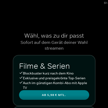
S1
Wähl, was zu dir passt
Sofort auf dem Gerät deiner Wahl
streamen
Filme & Serien
Blockbuster kurz nach dem Kino
Exklusive und preisgekrönte Top-Serien
Auch im günstigen Kombi-Abo mit Apple
TV
AB 5,98 € MTL.