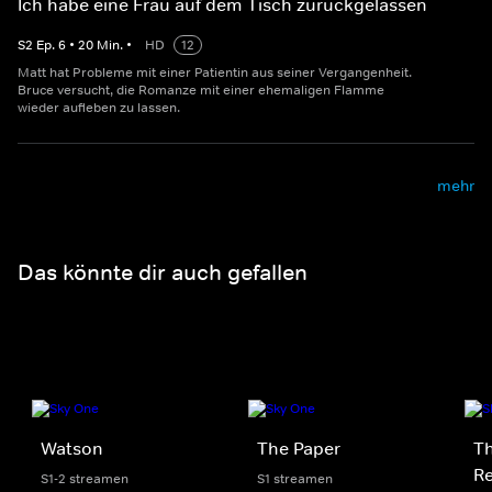
Ich habe eine Frau auf dem Tisch zurückgelassen
S
2
Ep.
6
•
20
Min.
•
HD
12
Matt hat Probleme mit einer Patientin aus seiner Vergangenheit.
Bruce versucht, die Romanze mit einer ehemaligen Flamme
wieder aufleben zu lassen.
mehr
Das könnte dir auch gefallen
Watson
The Paper
Th
Re
S1-2 streamen
S1 streamen