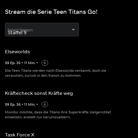
Stream die Serie Teen Titans Go!
Select Season
Elseworlds
S
9
Ep.
35
•
11
Min.
•
6
Die Teen Titans werden nach Elseworlds verbannt, doch sie
versuchen, zurück in den Kanon zu kommen.
Kräftecheck sonst Kräfte weg
S
9
Ep.
36
•
11
Min.
•
6
Monitor möchte, dass die Titans ihre Superkräfte zielgerichtet
einsetzen, anstatt nur herumzualbern.
Task Force X