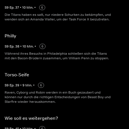
S
9
Ep.
37
•
10
Min.
•
6
Die Titans haben es satt, nur niedere Schurken zu bekämpfen, und
wenden sich an Amanda Waller, um der Task Force X beizutreten.
Philly
S
9
Ep.
38
•
10
Min.
•
6
Während ihres Besuchs in Philadelphia schließen sich die Titans
mit den Bacon-Brüdern zusammen, um William Penn zu stoppen.
Torso-Seife
S
9
Ep.
39
•
9
Min.
•
6
Raven, Cyborg und Robin werden in ein Buch gezaubert und
können nur durch die richtigen Entscheidungen von Beast Boy und
Starfire wieder herauskommen.
Wie soll es weitergehen?
S
9
Ep.
40
•
10
Min.
•
6