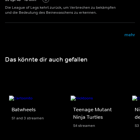
Die League of Legs kehrt zurück, um Verbrechen zu bekämpfen
und die Bedeutung des Beinewaschens zu erkennen.
mehr
Das könnte dir auch gefallen
Batwheels
Teenage Mutant
Ni
Ninja Turtles
d
S1 and 3 streamen
S4 streamen
S3