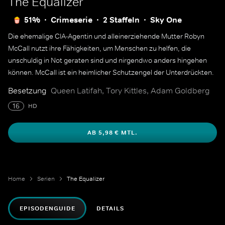
The Equalizer
51%
Crimeserie
2 Staffeln
Sky One
Die ehemalige CIA-Agentin und alleinerziehende Mutter Robyn
McCall nutzt ihre Fähigkeiten, um Menschen zu helfen, die
unschuldig in Not geraten sind und nirgendwo anders hingehen
können. McCall ist ein heimlicher Schutzengel der Unterdrückten.
Besetzung
Queen Latifah, Tory Kittles, Adam Goldberg
16
HD
AB 5,98 € MTL.
Home
Serien
The Equalizer
EPISODENGUIDE
DETAILS