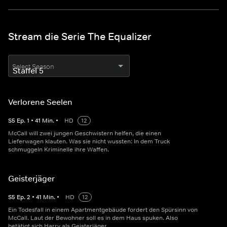
Stream die Serie The Equalizer
Select Season
Verlorene Seelen
S
5
Ep.
1
•
41
Min.
•
HD
12
McCall will zwei jungen Geschwistern helfen, die einen
Lieferwagen klauten. Was sie nicht wussten: In dem Truck
schmuggeln Kriminelle ihre Waffen.
Geisterjäger
S
5
Ep.
2
•
41
Min.
•
HD
12
Ein Todesfall in einem Apartmentgebäude fordert den Spürsinn von
McCall. Laut der Bewohner soll es in dem Haus spuken. Also
betätigt sich Harry als Geisterjäger.