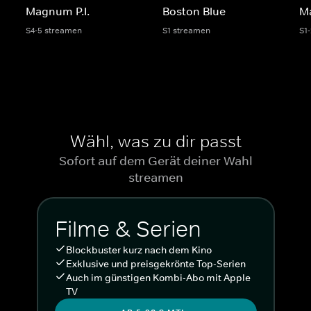
Magnum P.I.
Boston Blue
M
S4-5 streamen
S1 streamen
S1
Wähl, was zu dir passt
Sofort auf dem Gerät deiner Wahl
streamen
Filme & Serien
Blockbuster kurz nach dem Kino
Exklusive und preisgekrönte Top-Serien
Auch im günstigen Kombi-Abo mit Apple
TV