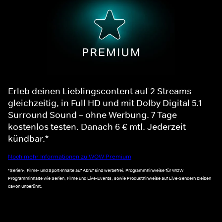
Erleb deinen Lieblingscontent auf 2 Streams
gleichzeitig, in Full HD und mit Dolby Digital 5.1
Surround Sound – ohne Werbung. 7 Tage
kostenlos testen. Danach 6 € mtl. Jederzeit
kündbar.*
Noch mehr Informationen zu WOW Premium
*Serien-, Filme- und Sport-Inhalte auf Abruf sind werbefrei. Programmhinweise für WOW
Programminhalte wie Serien, Filme und Live-Events, sowie Produkthinweise auf Live-Sendern bleiben
davon unberührt.