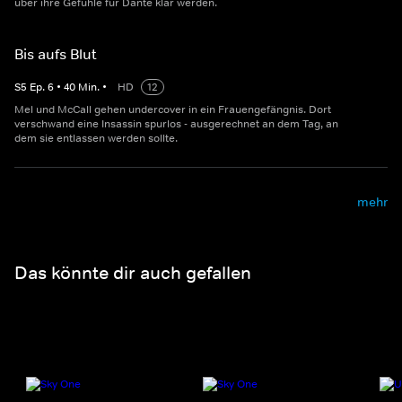
über ihre Gefühle für Dante klar werden.
Bis aufs Blut
S
5
Ep.
6
•
40
Min.
•
HD
12
Mel und McCall gehen undercover in ein Frauengefängnis. Dort
verschwand eine Insassin spurlos - ausgerechnet an dem Tag, an
dem sie entlassen werden sollte.
mehr
Das könnte dir auch gefallen