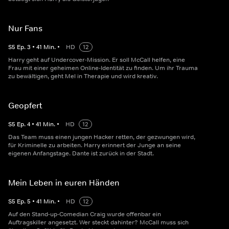
Nur Fans
S
5
Ep.
3
•
41
Min.
•
HD
12
Harry geht auf Undercover-Mission. Er soll McCall helfen, eine
Frau mit einer geheimen Online-Identität zu finden. Um ihr Trauma
zu bewältigen, geht Mel in Therapie und wird kreativ.
Geopfert
S
5
Ep.
4
•
41
Min.
•
HD
12
Das Team muss einen jungen Hacker retten, der gezwungen wird,
für Kriminelle zu arbeiten. Harry erinnert der Junge an seine
eigenen Anfangstage. Dante ist zurück in der Stadt.
Mein Leben in euren Händen
S
5
Ep.
5
•
41
Min.
•
HD
12
Auf den Stand-up-Comedian Craig wurde offenbar ein
Auftragskiller angesetzt. Wer steckt dahinter? McCall muss sich