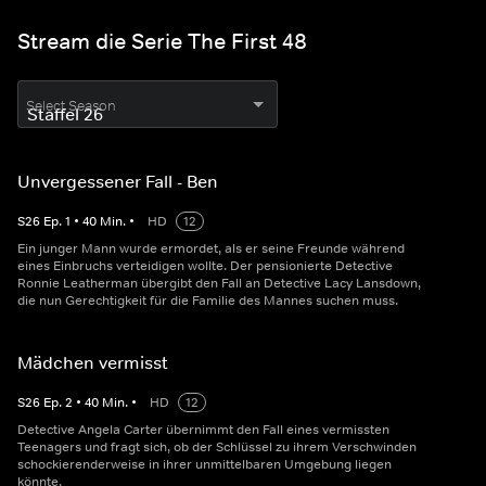
Stream die Serie The First 48
Select Season
Unvergessener Fall - Ben
S
26
Ep.
1
•
40
Min.
•
HD
12
Ein junger Mann wurde ermordet, als er seine Freunde während
eines Einbruchs verteidigen wollte. Der pensionierte Detective
Ronnie Leatherman übergibt den Fall an Detective Lacy Lansdown,
die nun Gerechtigkeit für die Familie des Mannes suchen muss.
Mädchen vermisst
S
26
Ep.
2
•
40
Min.
•
HD
12
Detective Angela Carter übernimmt den Fall eines vermissten
Teenagers und fragt sich, ob der Schlüssel zu ihrem Verschwinden
schockierenderweise in ihrer unmittelbaren Umgebung liegen
könnte.