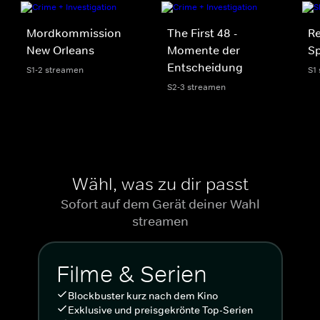
Mordkommission
The First 48 -
R
New Orleans
Momente der
Sp
Entscheidung
S1-2 streamen
S1
S2-3 streamen
Wähl, was zu dir passt
Sofort auf dem Gerät deiner Wahl
streamen
Filme & Serien
Blockbuster kurz nach dem Kino
Exklusive und preisgekrönte Top-Serien