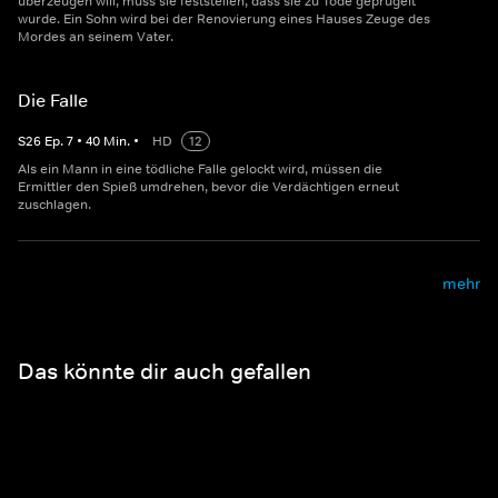
überzeugen will, muss sie feststellen, dass sie zu Tode geprügelt
wurde. Ein Sohn wird bei der Renovierung eines Hauses Zeuge des
Mordes an seinem Vater.
Die Falle
S
26
Ep.
7
•
40
Min.
•
HD
12
Als ein Mann in eine tödliche Falle gelockt wird, müssen die
Ermittler den Spieß umdrehen, bevor die Verdächtigen erneut
zuschlagen.
mehr
Das könnte dir auch gefallen