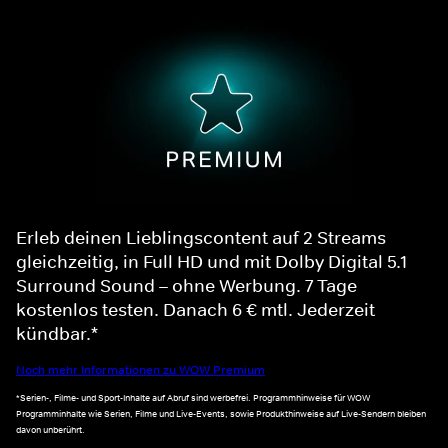
Erleb deinen Lieblingscontent auf 2 Streams
gleichzeitig, in Full HD und mit Dolby Digital 5.1
Surround Sound – ohne Werbung. 7 Tage
kostenlos testen. Danach 6 € mtl. Jederzeit
kündbar.*
Noch mehr Informationen zu WOW Premium
*Serien-, Filme- und Sport-Inhalte auf Abruf sind werbefrei. Programmhinweise für WOW
Programminhalte wie Serien, Filme und Live-Events, sowie Produkthinweise auf Live-Sendern bleiben
davon unberührt.