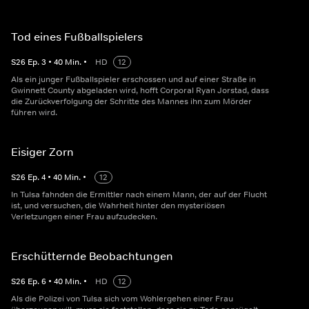
Tod eines Fußballspielers
S
26
Ep.
3
•
40
Min.
•
HD
12
Als ein junger Fußballspieler erschossen und auf einer Straße in
Gwinnett County abgeladen wird, hofft Corporal Ryan Jorstad, dass
die Zurückverfolgung der Schritte des Mannes ihn zum Mörder
führen wird.
Eisiger Zorn
S
26
Ep.
4
•
40
Min.
•
12
In Tulsa fahnden die Ermittler nach einem Mann, der auf der Flucht
ist, und versuchen, die Wahrheit hinter den mysteriösen
Verletzungen einer Frau aufzudecken.
Erschütternde Beobachtungen
S
26
Ep.
6
•
40
Min.
•
HD
12
Als die Polizei von Tulsa sich vom Wohlergehen einer Frau