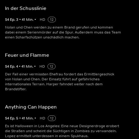
In der Schusslinie
S
4
Ep.
3
•
41
Min.
•
HD
12
Nolan und Chen werden zu einem Brand gerufen und kommen
dabei einem Serienmörder auf die Spur. Außerdem muss das Team
einen Scharfschützen unschädlich machen.
Feuer und Flamme
S
4
Ep.
4
•
41
Min.
•
HD
12
Der Fall einer vermissten Ehefrau fordert das Ermittlergeschick
von Nolan und Chen. Der Einsatz führt auf gefährliches
internationales Terrain. Harper fahndet weiter nach dem
Brandstifter.
Anything Can Happen
S
4
Ep.
5
•
41
Min.
•
HD
12
Es ist Halloween in Los Angeles: Eine neue Designerdroge erobert
die Straßen und scheint die Süchtigen in Zombies zu verwandeln.
Lopez ermittelt unterdessen in einem Spukhaus.