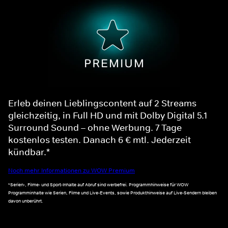
Erleb deinen Lieblingscontent auf 2 Streams
gleichzeitig, in Full HD und mit Dolby Digital 5.1
Surround Sound – ohne Werbung. 7 Tage
kostenlos testen. Danach 6 € mtl. Jederzeit
kündbar.*
Noch mehr Informationen zu WOW Premium
*Serien-, Filme- und Sport-Inhalte auf Abruf sind werbefrei. Programmhinweise für WOW
Programminhalte wie Serien, Filme und Live-Events, sowie Produkthinweise auf Live-Sendern bleiben
davon unberührt.