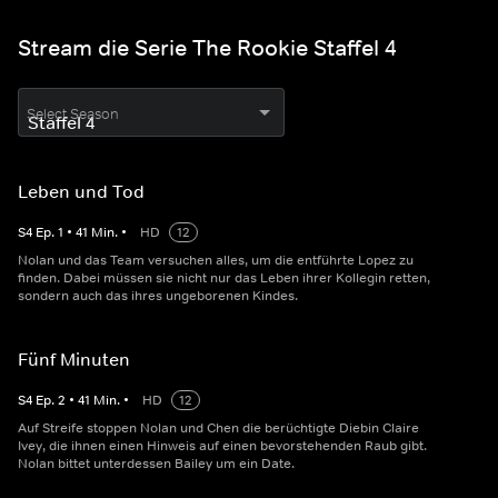
Stream die Serie The Rookie Staffel 4
Select Season
Leben und Tod
S
4
Ep.
1
•
41
Min.
•
HD
12
Nolan und das Team versuchen alles, um die entführte Lopez zu
finden. Dabei müssen sie nicht nur das Leben ihrer Kollegin retten,
sondern auch das ihres ungeborenen Kindes.
Fünf Minuten
S
4
Ep.
2
•
41
Min.
•
HD
12
Auf Streife stoppen Nolan und Chen die berüchtigte Diebin Claire
Ivey, die ihnen einen Hinweis auf einen bevorstehenden Raub gibt.
Nolan bittet unterdessen Bailey um ein Date.