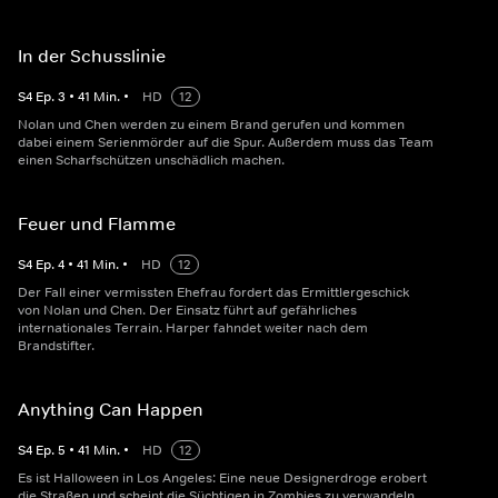
In der Schusslinie
S
4
Ep.
3
•
41
Min.
•
HD
12
Nolan und Chen werden zu einem Brand gerufen und kommen
dabei einem Serienmörder auf die Spur. Außerdem muss das Team
einen Scharfschützen unschädlich machen.
Feuer und Flamme
S
4
Ep.
4
•
41
Min.
•
HD
12
Der Fall einer vermissten Ehefrau fordert das Ermittlergeschick
von Nolan und Chen. Der Einsatz führt auf gefährliches
internationales Terrain. Harper fahndet weiter nach dem
Brandstifter.
Anything Can Happen
S
4
Ep.
5
•
41
Min.
•
HD
12
Es ist Halloween in Los Angeles: Eine neue Designerdroge erobert
die Straßen und scheint die Süchtigen in Zombies zu verwandeln.