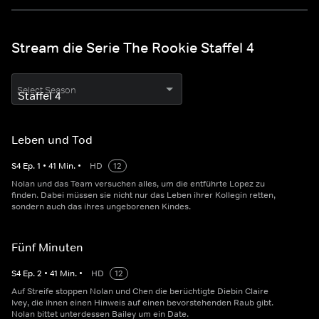
Stream die Serie The Rookie Staffel 4
Select Season
Leben und Tod
S
4
Ep.
1
•
41
Min.
•
HD
12
Nolan und das Team versuchen alles, um die entführte Lopez zu
finden. Dabei müssen sie nicht nur das Leben ihrer Kollegin retten,
sondern auch das ihres ungeborenen Kindes.
Fünf Minuten
S
4
Ep.
2
•
41
Min.
•
HD
12
Auf Streife stoppen Nolan und Chen die berüchtigte Diebin Claire
Ivey, die ihnen einen Hinweis auf einen bevorstehenden Raub gibt.
Nolan bittet unterdessen Bailey um ein Date.