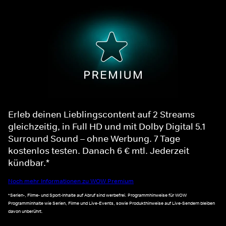
Erleb deinen Lieblingscontent auf 2 Streams
gleichzeitig, in Full HD und mit Dolby Digital 5.1
Surround Sound – ohne Werbung. 7 Tage
kostenlos testen. Danach 6 € mtl. Jederzeit
kündbar.*
Noch mehr Informationen zu WOW Premium
*Serien-, Filme- und Sport-Inhalte auf Abruf sind werbefrei. Programmhinweise für WOW
Programminhalte wie Serien, Filme und Live-Events, sowie Produkthinweise auf Live-Sendern bleiben
davon unberührt.