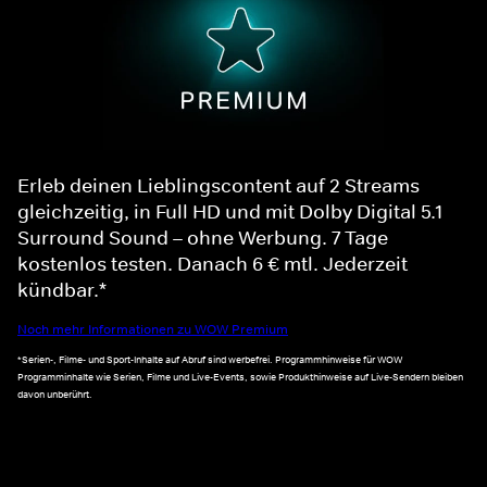
Erleb deinen Lieblingscontent auf 2 Streams
gleichzeitig, in Full HD und mit Dolby Digital 5.1
Surround Sound – ohne Werbung. 7 Tage
kostenlos testen. Danach 6 € mtl. Jederzeit
kündbar.*
Noch mehr Informationen zu WOW Premium
*Serien-, Filme- und Sport-Inhalte auf Abruf sind werbefrei. Programmhinweise für WOW
Programminhalte wie Serien, Filme und Live-Events, sowie Produkthinweise auf Live-Sendern bleiben
davon unberührt.