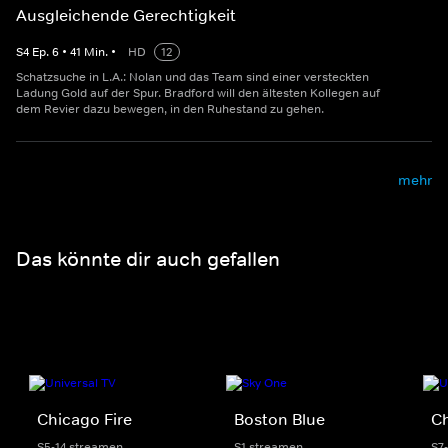
Ausgleichende Gerechtigkeit
S
4
Ep.
6
•
41
Min.
•
HD
12
Schatzsuche in L.A.: Nolan und das Team sind einer versteckten
Ladung Gold auf der Spur. Bradford will den ältesten Kollegen auf
dem Revier dazu bewegen, in den Ruhestand zu gehen.
mehr
Das könnte dir auch gefallen
Chicago Fire
Boston Blue
C
S5-14 streamen
S1 streamen
S7