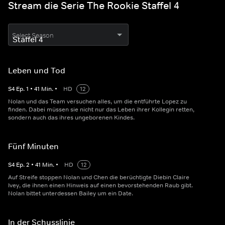
Stream die Serie The Rookie Staffel 4
Select Season
Leben und Tod
S
4
Ep.
1
•
41
Min.
•
HD
12
Nolan und das Team versuchen alles, um die entführte Lopez zu
finden. Dabei müssen sie nicht nur das Leben ihrer Kollegin retten,
sondern auch das ihres ungeborenen Kindes.
Fünf Minuten
S
4
Ep.
2
•
41
Min.
•
HD
12
Auf Streife stoppen Nolan und Chen die berüchtigte Diebin Claire
Ivey, die ihnen einen Hinweis auf einen bevorstehenden Raub gibt.
Nolan bittet unterdessen Bailey um ein Date.
In der Schusslinie