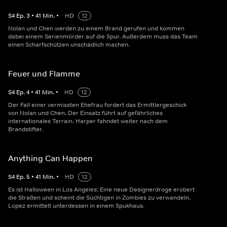
S
4
Ep.
3
•
41
Min.
•
HD
12
Nolan und Chen werden zu einem Brand gerufen und kommen
dabei einem Serienmörder auf die Spur. Außerdem muss das Team
einen Scharfschützen unschädlich machen.
Feuer und Flamme
S
4
Ep.
4
•
41
Min.
•
HD
12
Der Fall einer vermissten Ehefrau fordert das Ermittlergeschick
von Nolan und Chen. Der Einsatz führt auf gefährliches
internationales Terrain. Harper fahndet weiter nach dem
Brandstifter.
Anything Can Happen
S
4
Ep.
5
•
41
Min.
•
HD
12
Es ist Halloween in Los Angeles: Eine neue Designerdroge erobert
die Straßen und scheint die Süchtigen in Zombies zu verwandeln.
Lopez ermittelt unterdessen in einem Spukhaus.