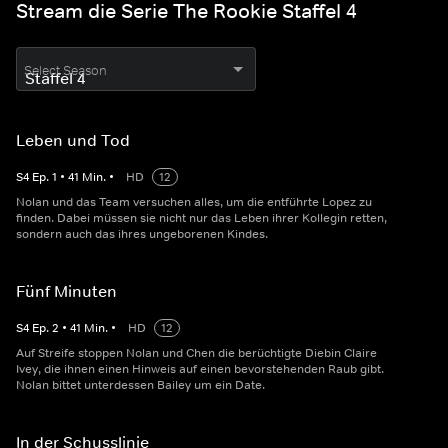
Stream die Serie The Rookie Staffel 4
Select Season
Leben und Tod
S
4
Ep.
1
•
41
Min.
•
HD
12
Nolan und das Team versuchen alles, um die entführte Lopez zu
finden. Dabei müssen sie nicht nur das Leben ihrer Kollegin retten,
sondern auch das ihres ungeborenen Kindes.
Fünf Minuten
S
4
Ep.
2
•
41
Min.
•
HD
12
Auf Streife stoppen Nolan und Chen die berüchtigte Diebin Claire
Ivey, die ihnen einen Hinweis auf einen bevorstehenden Raub gibt.
Nolan bittet unterdessen Bailey um ein Date.
In der Schusslinie