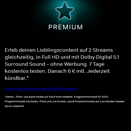
Erleb deinen Lieblingscontent auf 2 Streams
gleichzeitig, in Full HD und mit Dolby Digital 5.1
Surround Sound – ohne Werbung. 7 Tage
kostenlos testen. Danach 6 € mtl. Jederzeit
kündbar.*
Noch mehr Informationen zu WOW Premium
*Serien-, Filme- und Sport-Inhalte auf Abruf sind werbefrei. Programmhinweise für WOW
Programminhalte wie Serien, Filme und Live-Events, sowie Produkthinweise auf Live-Sendern bleiben
davon unberührt.