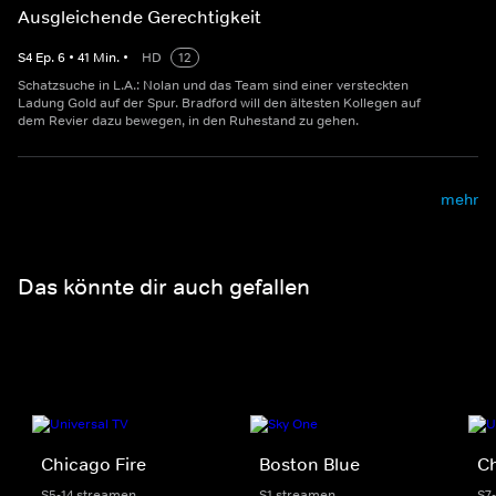
Ausgleichende Gerechtigkeit
S
4
Ep.
6
•
41
Min.
•
HD
12
Schatzsuche in L.A.: Nolan und das Team sind einer versteckten
Ladung Gold auf der Spur. Bradford will den ältesten Kollegen auf
dem Revier dazu bewegen, in den Ruhestand zu gehen.
mehr
Das könnte dir auch gefallen
Chicago Fire
Boston Blue
C
S5-14 streamen
S1 streamen
S7