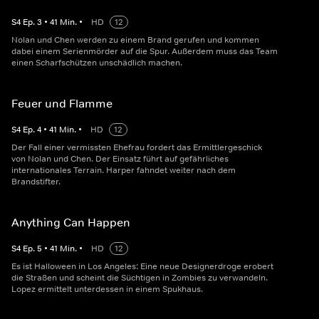
S
4
Ep.
3
•
41
Min.
•
HD
12
Nolan und Chen werden zu einem Brand gerufen und kommen
dabei einem Serienmörder auf die Spur. Außerdem muss das Team
einen Scharfschützen unschädlich machen.
Feuer und Flamme
S
4
Ep.
4
•
41
Min.
•
HD
12
Der Fall einer vermissten Ehefrau fordert das Ermittlergeschick
von Nolan und Chen. Der Einsatz führt auf gefährliches
internationales Terrain. Harper fahndet weiter nach dem
Brandstifter.
Anything Can Happen
S
4
Ep.
5
•
41
Min.
•
HD
12
Es ist Halloween in Los Angeles: Eine neue Designerdroge erobert
die Straßen und scheint die Süchtigen in Zombies zu verwandeln.
Lopez ermittelt unterdessen in einem Spukhaus.