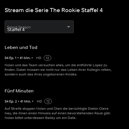
Stream die Serie The Rookie Staffel 4
Select Season
Leben und Tod
S
4
Ep.
1
•
41
Min.
•
HD
12
Nolan und das Team versuchen alles, um die entführte Lopez zu
finden. Dabei müssen sie nicht nur das Leben ihrer Kollegin retten,
sondern auch das ihres ungeborenen Kindes.
Fünf Minuten
S
4
Ep.
2
•
41
Min.
•
HD
12
Auf Streife stoppen Nolan und Chen die berüchtigte Diebin Claire
Ivey, die ihnen einen Hinweis auf einen bevorstehenden Raub gibt.
Nolan bittet unterdessen Bailey um ein Date.