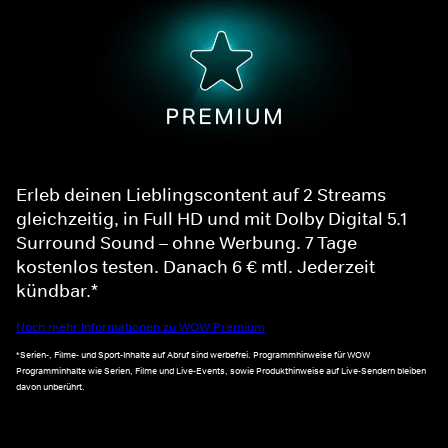
Erleb deinen Lieblingscontent auf 2 Streams
gleichzeitig, in Full HD und mit Dolby Digital 5.1
Surround Sound – ohne Werbung. 7 Tage
kostenlos testen. Danach 6 € mtl. Jederzeit
kündbar.*
Noch mehr Informationen zu WOW Premium
*Serien-, Filme- und Sport-Inhalte auf Abruf sind werbefrei. Programmhinweise für WOW
Programminhalte wie Serien, Filme und Live-Events, sowie Produkthinweise auf Live-Sendern bleiben
davon unberührt.