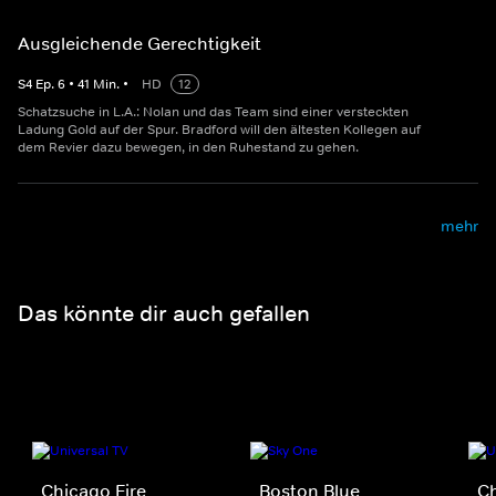
Ausgleichende Gerechtigkeit
S
4
Ep.
6
•
41
Min.
•
HD
12
Schatzsuche in L.A.: Nolan und das Team sind einer versteckten
Ladung Gold auf der Spur. Bradford will den ältesten Kollegen auf
dem Revier dazu bewegen, in den Ruhestand zu gehen.
mehr
Das könnte dir auch gefallen
Chicago Fire
Boston Blue
C