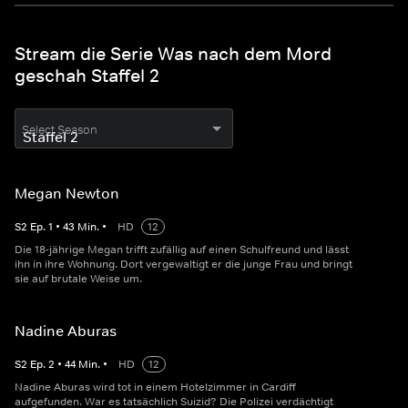
Stream die Serie Was nach dem Mord
geschah Staffel 2
Select Season
Megan Newton
S
2
Ep.
1
•
43
Min.
•
HD
12
Die 18-jährige Megan trifft zufällig auf einen Schulfreund und lässt
ihn in ihre Wohnung. Dort vergewaltigt er die junge Frau und bringt
sie auf brutale Weise um.
Nadine Aburas
S
2
Ep.
2
•
44
Min.
•
HD
12
Nadine Aburas wird tot in einem Hotelzimmer in Cardiff
aufgefunden. War es tatsächlich Suizid? Die Polizei verdächtigt