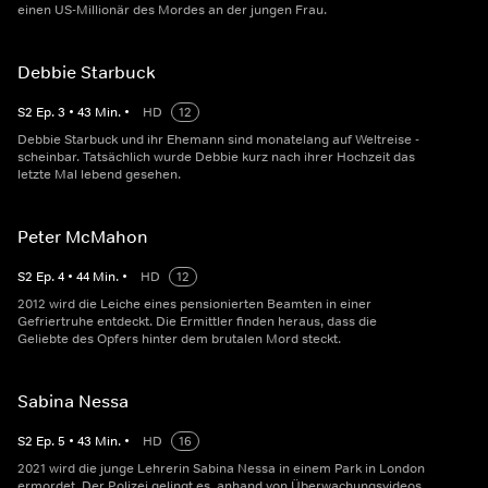
einen US-Millionär des Mordes an der jungen Frau.
Debbie Starbuck
S
2
Ep.
3
•
43
Min.
•
HD
12
Debbie Starbuck und ihr Ehemann sind monatelang auf Weltreise -
scheinbar. Tatsächlich wurde Debbie kurz nach ihrer Hochzeit das
letzte Mal lebend gesehen.
Peter McMahon
S
2
Ep.
4
•
44
Min.
•
HD
12
2012 wird die Leiche eines pensionierten Beamten in einer
Gefriertruhe entdeckt. Die Ermittler finden heraus, dass die
Geliebte des Opfers hinter dem brutalen Mord steckt.
Sabina Nessa
S
2
Ep.
5
•
43
Min.
•
HD
16
2021 wird die junge Lehrerin Sabina Nessa in einem Park in London
ermordet. Der Polizei gelingt es, anhand von Überwachungsvideos