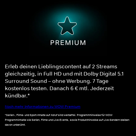
Erleb deinen Lieblingscontent auf 2 Streams
gleichzeitig, in Full HD und mit Dolby Digital 5.1
Surround Sound – ohne Werbung. 7 Tage
kostenlos testen. Danach 6 € mtl. Jederzeit
kündbar.*
Noch mehr Informationen zu WOW Premium
*Serien-, Filme- und Sport-Inhalte auf Abruf sind werbefrei. Programmhinweise für WOW
Programminhalte wie Serien, Filme und Live-Events, sowie Produkthinweise auf Live-Sendern bleiben
davon unberührt.