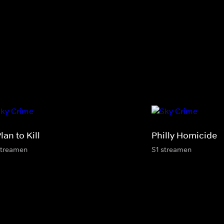
lan to Kill
Philly Homicide
streamen
S1 streamen