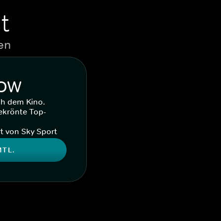
t
en
WOW
ch dem Kino.
ekrönte Top-
t von Sky Sport
MTL.