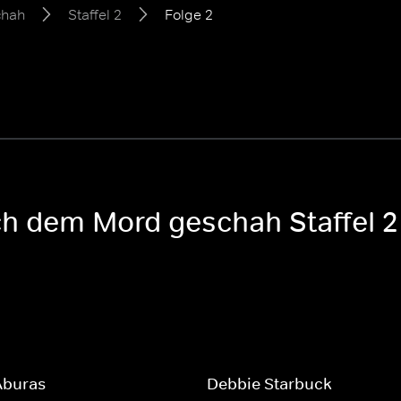
chah
Staffel 2
Folge 2
ch dem Mord geschah Staffel 2
Aburas
Debbie Starbuck