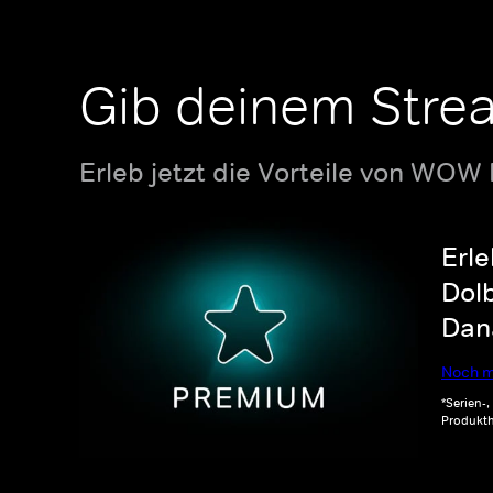
Gib deinem Stre
Erleb jetzt die Vorteile von WOW
Erle
Dolb
Dana
Noch m
*Serien-
Produkth