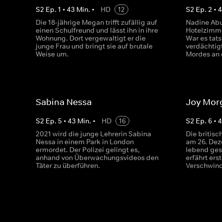
S
2
Ep.
1
•
43
Min.
•
HD
12
S
2
Ep.
2
•
Die 18-jährige Megan trifft zufällig auf
Nadine Abu
einen Schulfreund und lässt ihn in ihre
Hotelzimme
Wohnung. Dort vergewaltigt er die
War es tats
junge Frau und bringt sie auf brutale
verdächtig
Weise um.
Mordes an 
Sabina Nessa
Joy Mor
S
2
Ep.
5
•
43
Min.
•
HD
16
S
2
Ep.
6
•
2021 wird die junge Lehrerin Sabina
Die britis
Nessa in einem Park in London
am 26. Dez
ermordet. Der Polizei gelingt es,
lebend ges
anhand von Überwachungsvideos den
erfährt er
Täter zu überführen.
Verschwin