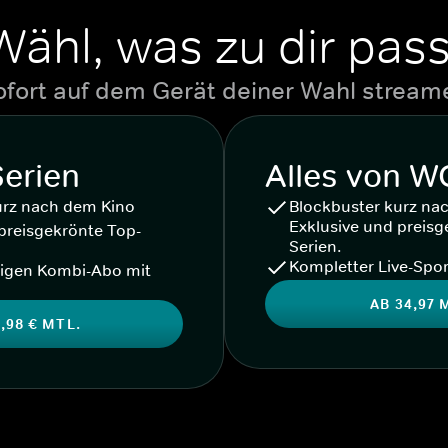
Wähl, was zu dir pass
ofort auf dem Gerät deiner Wahl stream
Serien
Alles von 
urz nach dem Kino
Blockbuster kurz na
Exklusive und preisg
preisgekrönte Top-
Serien.
Kompletter Live-Spor
igen Kombi-Abo mit
AB 34,97 
,98 € MTL.