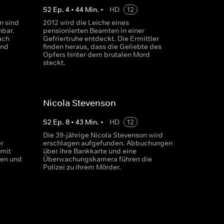
S
2
Ep.
4
•
44
Min.
•
HD
12
n sind
2012 wird die Leiche eines
nbar.
pensionierten Beamten in einer
ach
Gefriertruhe entdeckt. Die Ermittler
end
finden heraus, dass die Geliebte des
Opfers hinter dem brutalen Mord
steckt.
Nicola Stevenson
S
2
Ep.
8
•
43
Min.
•
HD
12
m
Die 39-jährige Nicola Stevenson wird
r
erschlagen aufgefunden. Abbuchungen
 mit
über ihre Bankkarte und eine
len und
Überwachungskamera führen die
Polizei zu ihrem Mörder.