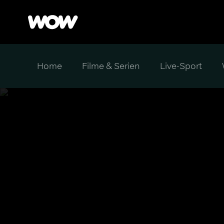
Home
Filme & Serien
Live-Sport