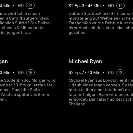
44
Min.
•
HD
12
S
2
Ep.
3
•
43
Min.
•
HD
12
ras wird tot in einem
Debbie Starbuck und ihr Eheman
r in Cardiff aufgefunden.
monatelang auf Weltreise - schei
ächlich Suizid? Die Polizei
Tatsächlich wurde Debbie kurz n
t einen US-Millionär des
ihrer Hochzeit das letzte Mal leb
der jungen Frau.
gesehen.
gan
Michael Ryan
43
Min.
•
HD
16
S
2
Ep.
7
•
43
Min.
•
HD
12
che Studentin Joy Morgan wird
Michael Ryan aus London lernt i
ember 2018 zum letzten Mal
Urlaub einen Mann kennen. Späte
ehen. Doch die Polizei
bietet er ihm eine Unterkunft an -
st Wochen später von ihrem
fatalen Folgen. Ryan wird bestoh
den.
ermordet. Der Täter flüchtet nach
Thailand.