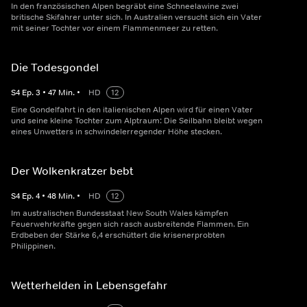
In den französischen Alpen begräbt eine Schneelawine zwei
britische Skifahrer unter sich. In Australien versucht sich ein Vater
mit seiner Tochter vor einem Flammenmeer zu retten.
Die Todesgondel
S
4
Ep.
3
•
47
Min.
•
HD
12
Eine Gondelfahrt in den italienischen Alpen wird für einen Vater
und seine kleine Tochter zum Alptraum: Die Seilbahn bleibt wegen
eines Unwetters in schwindelerregender Höhe stecken.
Der Wolkenkratzer bebt
S
4
Ep.
4
•
48
Min.
•
HD
12
Im australischen Bundesstaat New South Wales kämpfen
Feuerwehrkräfte gegen sich rasch ausbreitende Flammen. Ein
Erdbeben der Stärke 6,4 erschüttert die krisenerprobten
Philippinen.
Wetterhelden in Lebensgefahr