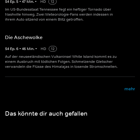
S
4
Ep.
5
•
47
Min.
•
HD
12
Im US-Bundesstaat Tennessee fegt ein heftiger Tornado über
Nashville hinweg. Zwei Meteorologie-Fans werden indessen in
ihrem Auto sitzend von einem Blitz getroffen.
Die Aschewolke
S
4
Ep.
6
•
46
Min.
•
HD
12
Auf der neuseeländischen Vulkaninsel White Island kommt es zu
einem Ausbruch mit tödlichen Folgen. Schmelzende Gletscher
verwandeln die Flüsse des Himalajas in tosende Stromschnellen.
mehr
Das könnte dir auch gefallen