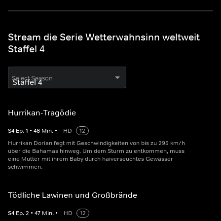
Stream die Serie Wetterwahnsinn weltweit
Staffel 4
Select Season
Hurrikan-Tragödie
S
4
Ep.
1
•
48
Min.
•
HD
12
Hurrikan Dorian fegt mit Geschwindigkeiten von bis zu 295 km/h
über die Bahamas hinweg. Um dem Sturm zu entkommen, muss
eine Mutter mit ihrem Baby durch haiverseuchtes Gewässer
schwimmen.
Tödliche Lawinen und Großbrände
S
4
Ep.
2
•
47
Min.
•
HD
12