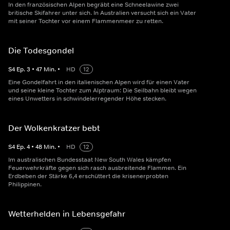
In den französischen Alpen begräbt eine Schneelawine zwei
britische Skifahrer unter sich. In Australien versucht sich ein Vater
mit seiner Tochter vor einem Flammenmeer zu retten.
Die Todesgondel
S
4
Ep.
3
•
47
Min.
•
HD
12
Eine Gondelfahrt in den italienischen Alpen wird für einen Vater
und seine kleine Tochter zum Alptraum: Die Seilbahn bleibt wegen
eines Unwetters in schwindelerregender Höhe stecken.
Der Wolkenkratzer bebt
S
4
Ep.
4
•
48
Min.
•
HD
12
Im australischen Bundesstaat New South Wales kämpfen
Feuerwehrkräfte gegen sich rasch ausbreitende Flammen. Ein
Erdbeben der Stärke 6,4 erschüttert die krisenerprobten
Philippinen.
Wetterhelden in Lebensgefahr