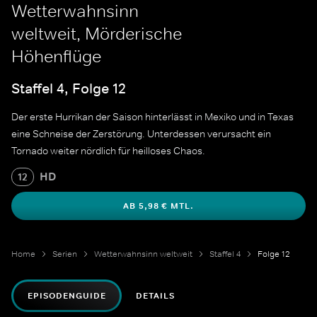
Wetterwahnsinn
weltweit, Mörderische
Höhenflüge
Staffel 4, Folge 12
Der erste Hurrikan der Saison hinterlässt in Mexiko und in Texas
eine Schneise der Zerstörung. Unterdessen verursacht ein
Tornado weiter nördlich für heilloses Chaos.
HD
12
AB 5,98 € MTL.
Home
Serien
Wetterwahnsinn weltweit
Staffel 4
Folge 12
EPISODENGUIDE
DETAILS