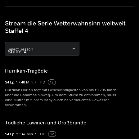
Stream die Serie Wetterwahnsinn weltweit
Staffel 4
Select Season
Hurrikan-Tragödie
S
4
Ep.
1
•
48
Min.
•
HD
12
Hurrikan Dorian fegt mit Geschwindigkeiten von bis zu 295 km/h
über die Bahamas hinweg. Um dem Sturm zu entkommen, muss
eine Mutter mit ihrem Baby durch haiverseuchtes Gewässer
schwimmen.
Tödliche Lawinen und Großbrände
S
4
Ep.
2
•
47
Min.
•
HD
12