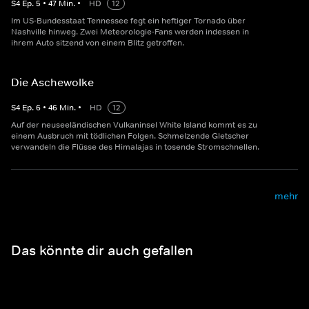
S
4
Ep.
5
•
47
Min.
•
HD
12
Im US-Bundesstaat Tennessee fegt ein heftiger Tornado über
Nashville hinweg. Zwei Meteorologie-Fans werden indessen in
ihrem Auto sitzend von einem Blitz getroffen.
Die Aschewolke
S
4
Ep.
6
•
46
Min.
•
HD
12
Auf der neuseeländischen Vulkaninsel White Island kommt es zu
einem Ausbruch mit tödlichen Folgen. Schmelzende Gletscher
verwandeln die Flüsse des Himalajas in tosende Stromschnellen.
mehr
Das könnte dir auch gefallen