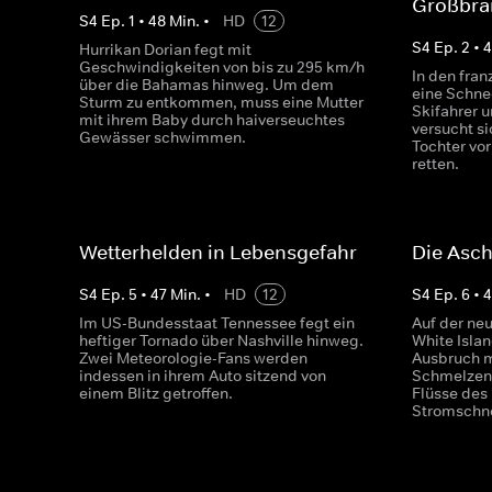
Großbrä
S
4
Ep.
1
•
48
Min.
•
HD
12
S
4
Ep.
2
•
4
Hurrikan Dorian fegt mit
Geschwindigkeiten von bis zu 295 km/h
In den fra
über die Bahamas hinweg. Um dem
eine Schne
Sturm zu entkommen, muss eine Mutter
Skifahrer u
mit ihrem Baby durch haiverseuchtes
versucht si
Gewässer schwimmen.
Tochter v
retten.
Wetterhelden in Lebensgefahr
Die Asc
S
4
Ep.
5
•
47
Min.
•
HD
12
S
4
Ep.
6
•
Im US-Bundesstaat Tennessee fegt ein
Auf der ne
heftiger Tornado über Nashville hinweg.
White Isla
Zwei Meteorologie-Fans werden
Ausbruch m
indessen in ihrem Auto sitzend von
Schmelzend
einem Blitz getroffen.
Flüsse des
Stromschne