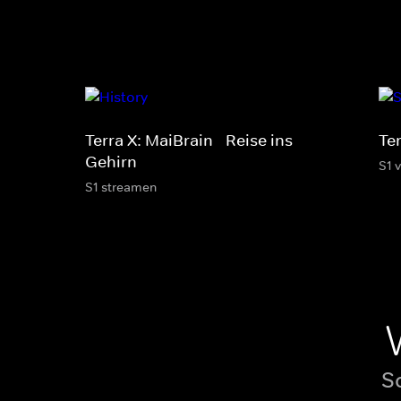
Terra X: MaiBrain - Reise ins
Te
Gehirn
S1 
S1 streamen
S