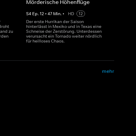
Mörderische Höhenflüge
S
4
Ep.
12
•
47
Min.
•
HD
12
r
Der erste Hurrikan der Saison
droht
hinterlässt in Mexiko und in Texas eine
and zu
Schneise der Zerstörung. Unterdessen
erden
verursacht ein Tornado weiter nördlich
für heilloses Chaos.
mehr