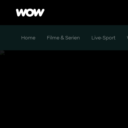
Home
Filme & Serien
Live-Sport