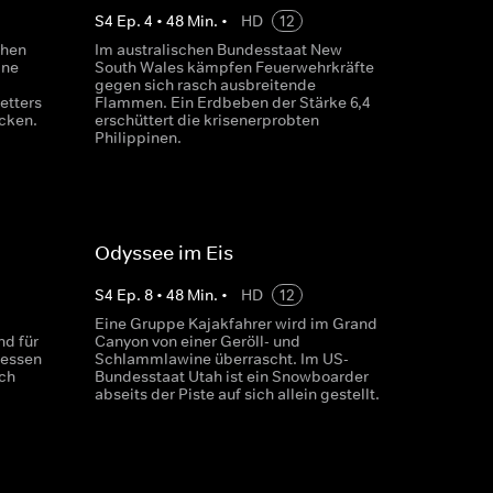
S
4
Ep.
4
•
48
Min.
•
HD
12
chen
Im australischen Bundesstaat New
ine
South Wales kämpfen Feuerwehrkräfte
gegen sich rasch ausbreitende
etters
Flammen. Ein Erdbeben der Stärke 6,4
cken.
erschüttert die krisenerprobten
Philippinen.
Odyssee im Eis
S
4
Ep.
8
•
48
Min.
•
HD
12
Eine Gruppe Kajakfahrer wird im Grand
nd für
Canyon von einer Geröll- und
dessen
Schlammlawine überrascht. Im US-
ch
Bundesstaat Utah ist ein Snowboarder
abseits der Piste auf sich allein gestellt.