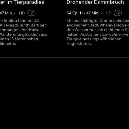
er im Tierparadies
Drohender Dammbruch
47
Min.
•
HD
12
S
4
Ep.
11
•
47
Min.
•
HD
12
m Imelda führt im US-
Ein beschädigter Damm nahe de
 Texas zu sintflutartigen
englischen Stadt Whaley Bridge 
mmungen. Auf Hawaii
den Wassermassen nicht mehr St
 Wanderer unglücklich aus
halten. Australiens Einwohner w
einen 15 Meter hohen
Zeuge eines ungewöhnlichen
hinunter.
Hagelsturms.