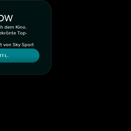
WOW
ch dem Kino.
ekrönte Top-
t von Sky Sport
MTL.