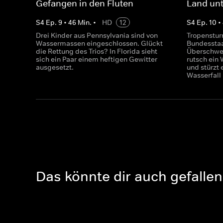
Gefangen in den Fluten
Land unt
S
4
Ep.
9
•
46
Min.
•
HD
12
S
4
Ep.
10
•
Drei Kinder aus Pennsylvania sind von
Tropenstur
Wassermassen eingeschlossen. Glückt
Bundesstaat
die Rettung des Trios? In Florida sieht
Überschwe
sich ein Paar einem heftigen Gewitter
rutsch ein
ausgesetzt.
und stürzt 
Wasserfall 
Das könnte dir auch gefallen