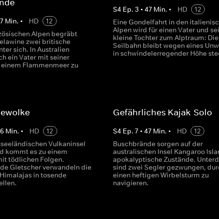
nde
S
4
Ep.
3
•
47
Min.
•
HD
12
7
Min.
•
HD
12
Eine Gondelfahrt in den italienis
Alpen wird für einen Vater und se
nzösischen Alpen begräbt
kleine Tochter zum Alptraum: Die
elawine zwei britische
Seilbahn bleibt wegen eines Unw
nter sich. In Australien
in schwindelerregender Höhe ste
ch ein Vater mit seiner
or einem Flammenmeer zu
hewolke
Gefährliches Kajak-Solo
46
Min.
•
HD
12
S
4
Ep.
7
•
47
Min.
•
HD
12
useeländischen Vulkaninsel
Buschbrände sorgen auf der
nd kommt es zu einem
australischen Insel Kangaroo Isla
it tödlichen Folgen.
apokalyptische Zustände. Unter
e Gletscher verwandeln die
sind zwei Segler gezwungen, dur
 Himalajas in tosende
einen heftigen Wirbelsturm zu
llen.
navigieren.