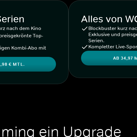
Serien
Alles von 
urz nach dem Kino
Blockbuster kurz na
Exklusive und preisg
preisgekrönte Top-
Serien.
Kompletter Live-Spor
igen Kombi-Abo mit
AB 34,97 
,98 € MTL.
aming ein Upgrade