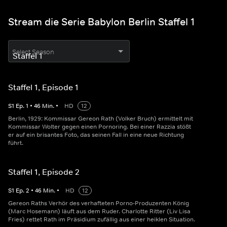
Stream die Serie Babylon Berlin Staffel 1
Select Season
Staffel 1, Episode 1
S
1
Ep.
1
•
46
Min.
•
HD
12
Berlin, 1929: Kommissar Gereon Rath (Volker Bruch) ermittelt mit
Kommissar Wolter gegen einen Pornoring. Bei einer Razzia stößt
er auf ein brisantes Foto, das seinen Fall in eine neue Richtung
führt.
Staffel 1, Episode 2
S
1
Ep.
2
•
46
Min.
•
HD
12
Gereon Raths Verhör des verhafteten Porno-Produzenten König
(Marc Hosemann) läuft aus dem Ruder. Charlotte Ritter (Liv Lisa
Fries) rettet Rath im Präsidium zufällig aus einer heiklen Situation.