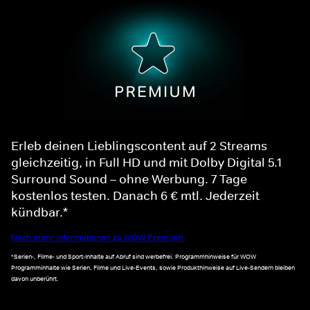
Erleb deinen Lieblingscontent auf 2 Streams
gleichzeitig, in Full HD und mit Dolby Digital 5.1
Surround Sound – ohne Werbung. 7 Tage
kostenlos testen. Danach 6 € mtl. Jederzeit
kündbar.*
Noch mehr Informationen zu WOW Premium
*Serien-, Filme- und Sport-Inhalte auf Abruf sind werbefrei. Programmhinweise für WOW
Programminhalte wie Serien, Filme und Live-Events, sowie Produkthinweise auf Live-Sendern bleiben
davon unberührt.