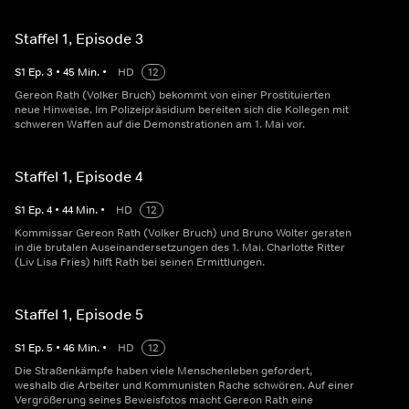
Staffel 1, Episode 3
S
1
Ep.
3
•
45
Min.
•
HD
12
Gereon Rath (Volker Bruch) bekommt von einer Prostituierten
neue Hinweise. Im Polizeipräsidium bereiten sich die Kollegen mit
schweren Waffen auf die Demonstrationen am 1. Mai vor.
Staffel 1, Episode 4
S
1
Ep.
4
•
44
Min.
•
HD
12
Kommissar Gereon Rath (Volker Bruch) und Bruno Wolter geraten
in die brutalen Auseinandersetzungen des 1. Mai. Charlotte Ritter
(Liv Lisa Fries) hilft Rath bei seinen Ermittlungen.
Staffel 1, Episode 5
S
1
Ep.
5
•
46
Min.
•
HD
12
Die Straßenkämpfe haben viele Menschenleben gefordert,
weshalb die Arbeiter und Kommunisten Rache schwören. Auf einer
Vergrößerung seines Beweisfotos macht Gereon Rath eine