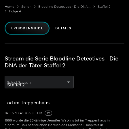
Home
Serien
Bloodline Detectives - Die DNA der Täter
Staffel 2
Folge 4
EPISODENGUIDE
DETAILS
Stream die Serie Bloodline Detectives - Die
DNA der Täter Staffel 2
Select Season
Tod im Treppenhaus
S
2
Ep.
1
•
43
Min.
•
HD
12
1999 wurde die 23-jährige Jennifer Watkins tot im Treppenhaus in
einem im Bau befindlichen Bereich des Memorial Hospitals in