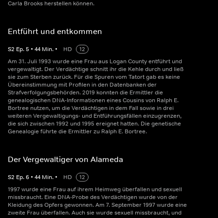
Carla Brooks herstellen können.
Entführt und entkommen
S
2
Ep.
5
•
44
Min.
•
HD
12
Am 31. Juli 1993 wurde eine Frau aus Logan County entführt und
vergewaltigt. Der Verdächtige schnitt ihr die Kehle durch und ließ
sie zum Sterben zurück. Für die Spuren vom Tatort gab es keine
Übereinstimmung mit Profilen in den Datenbanken der
Strafverfolgungsbehörden. 2019 konnten die Ermittler die
genealogischen DNA-Informationen eines Cousins von Ralph E.
Bortree nutzen, um die Verdächtigen in dem Fall sowie in drei
weiteren Vergewaltigungs- und Entführungsfällen einzugrenzen,
die sich zwischen 1992 und 1995 ereignet hatten. Die genetische
Genealogie führte die Ermittler zu Ralph E. Bortree.
Der Vergewaltiger von Alameda
S
2
Ep.
6
•
44
Min.
•
HD
12
1997 wurde eine Frau auf ihrem Heimweg überfallen und sexuell
missbraucht. Eine DNA-Probe des Verdächtigen wurde von der
Kleidung des Opfers gewonnen. Am 7. September 1997 wurde eine
zweite Frau überfallen. Auch sie wurde sexuell missbraucht, und