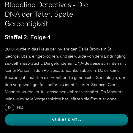
Bloodline Detectives - Die
DNA der Täter, Späte
Gerechtigkeit
Staffel 2, Folge 4
2018 wurde in das Haus der 79-jährigen Carla Brooks in St.
George, Utah, eingebrochen, und sie wurde von dem Eindringling
sexuell missbraucht. Die gefundenen DNA-Beweise stimmten mit
keiner Person in den Polizeidatenbanken überein. Da es keine
Spuren gab, nutzten die Ermittler die genetische Genealogie, um
den Vergewaltiger fast sofort zu identifizieren. Spencer Glen
Monnett wurde im Juli desselben Jahres verhaftet. Da Monnett
keine kriminelle Vorgeschichte hat, hätten die Ermittler ohne
genetische Genealogie keine Verbindung zwischen ihm und dem
HD
12
Angriff auf Carla Brooks herstellen können.
AB 5,98 € MTL.