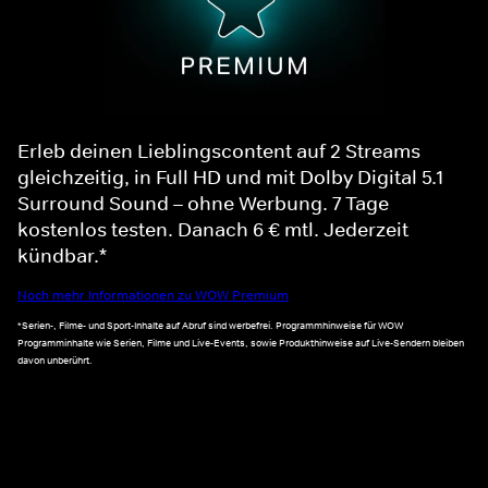
Erleb deinen Lieblingscontent auf 2 Streams
gleichzeitig, in Full HD und mit Dolby Digital 5.1
Surround Sound – ohne Werbung. 7 Tage
kostenlos testen. Danach 6 € mtl. Jederzeit
kündbar.*
Noch mehr Informationen zu WOW Premium
*Serien-, Filme- und Sport-Inhalte auf Abruf sind werbefrei. Programmhinweise für WOW
Programminhalte wie Serien, Filme und Live-Events, sowie Produkthinweise auf Live-Sendern bleiben
davon unberührt.