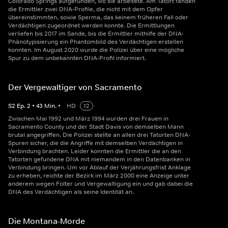
Colorado Springs aufgefunden, wo sie arbeitete. Am Tatort fanden
die Ermittler zwei DNA-Profile, die nicht mit dem Opfer
übereinstimmten, sowie Sperma, das keinem früheren Fall oder
Verdächtigen zugeordnet werden konnte. Die Ermittlungen
verliefen bis 2017 im Sande, bis die Ermittler mithilfe der DNA-
Phänotypisierung ein Phantombild des Verdächtigen erstellen
konnten. Im August 2020 wurde die Polizei über eine mögliche
Spur zu dem unbekannten DNA-Profil informiert.
Der Vergewaltiger von Sacramento
S
2
Ep.
2
•
43
Min.
•
HD
12
Zwischen Mai 1992 und März 1994 wurden drei Frauen in
Sacramento County und der Stadt Davis von demselben Mann
brutal angegriffen. Die Polizei stellte an allen drei Tatorten DNA-
Spuren sicher, die die Angriffe mit demselben Verdächtigen in
Verbindung brachten. Leider konnten die Ermittler die an den
Tatorten gefundene DNA mit niemandem in den Datenbanken in
Verbindung bringen. Um vor Ablauf der Verjährungsfrist Anklage
zu erheben, reichte der Bezirk im März 2000 eine Anzeige unter
anderem wegen Folter und Vergewaltigung ein und gab dabei die
DNA des Verdächtigen als seine Identität an.
Die Montana-Morde