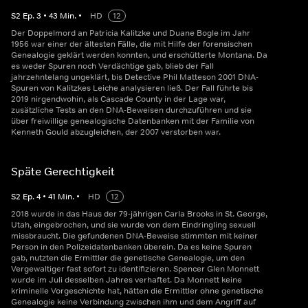
S
2
Ep.
3
•
43
Min.
•
HD
12
Der Doppelmord an Patricia Kalitzke und Duane Bogle im Jahr
1956 war einer der ältesten Fälle, die mit Hilfe der forensischen
Genealogie geklärt werden konnten, und erschütterte Montana. Da
es weder Spuren noch Verdächtige gab, blieb der Fall
jahrzehntelang ungeklärt, bis Detective Phil Matteson 2001 DNA-
Spuren von Kalitzkes Leiche analysieren ließ. Der Fall führte bis
2019 nirgendwohin, als Cascade County in der Lage war,
zusätzliche Tests an den DNA-Beweisen durchzuführen und sie
über freiwillige genealogische Datenbanken mit der Familie von
Kenneth Gould abzugleichen, der 2007 verstorben war.
Späte Gerechtigkeit
S
2
Ep.
4
•
41
Min.
•
HD
12
2018 wurde in das Haus der 79-jährigen Carla Brooks in St. George,
Utah, eingebrochen, und sie wurde von dem Eindringling sexuell
missbraucht. Die gefundenen DNA-Beweise stimmten mit keiner
Person in den Polizeidatenbanken überein. Da es keine Spuren
gab, nutzten die Ermittler die genetische Genealogie, um den
Vergewaltiger fast sofort zu identifizieren. Spencer Glen Monnett
wurde im Juli desselben Jahres verhaftet. Da Monnett keine
kriminelle Vorgeschichte hat, hätten die Ermittler ohne genetische
Genealogie keine Verbindung zwischen ihm und dem Angriff auf